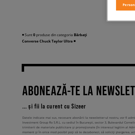
Person
◾️ Sunt
0
produse din categoria
Bărbați
Converse Chuck Taylor Ultra
◾️
ABONEAZĂ-TE LA NEWSLE
... și fii la curent cu Sizeer
Datele indicate mai sus, necesare abonării la newsletter-ul nostru, vor fi ad
Investment Group Ro S.R.L. cu sediul în București, sector 3, Bulevardul Corneli
trimiterii de materiale publicitare și promoționale (în interesul legitim al Admi
moment și în orice mod posibil poți să te dezabonezi, să soliciți ștergerea, ac