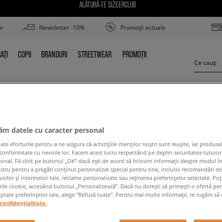
ALĂTURĂ-TE SIZEERCLUB
ur
Newsletter -10%
Promoții actuale
AȚI
COPII
BRANDURI
STREETWEAR
PROMOȚII
BAȚI
COPII
BRANDURI
STREETWEAR
PROMOȚII
CONVERSE CHUCK TAYLOR ULTRA
jăm datele cu caracter personal
 eforturile pentru a ne asigura că achizițiile clienților noștri sunt reușite, iar produsel
 conformitate cu nevoile lor. Facem acest lucru respectând pe deplin securitatea tuturor
sonal. Fă click pe butonul „OK” dacă ești de acord să folosim informații despre modul î
ostru pentru a pregăti conținut personalizat special pentru tine, inclusiv recomandări d
oilor și intereselor tale, reclame personalizate sau reținerea preferințelor selectate. Po
rile cookie, accesând butonul „Personalizează”. Dacă nu dorești să primești o ofertă pe
 conținutul termenului căutat. Folosește mai puțin
tate preferințelor tale, alege "Refuză toate". Pentru mai multe informații, te rugăm să 
confidențialitate.
ÎNAPOI LA MAGAZIN