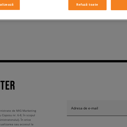
alizează
Refuză toate
TTER
Adresa de e-mail
ministrate de MIG Marketing
u Coposu nr. 6-8, în scopul
nistratorului). În orice
tualizarea sau accesul la