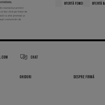
ențialitate.
OFERTĂ FEMEI
OFERTĂ B
 din momentul primirii
ce faci click pe linkul de
ză cu alte promoții și
mești comunicări de
R.COM
CHAT
GHIDURI
DESPRE FIRMĂ