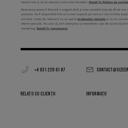
Detalii în Politica de confid
datele tale și să ne adresezi orice alte întrebări.
Reducerea poate fi folosită o singură dată și este valabilă timp de 48 de ore
acesteia. Va fi disponibilă într-un e-mail separat pe care ți-l vom trimite după 
produselor speciale
activare. Codul de reducere nu se aplică
și nu se cumulea
oferte speciale. Nu uita că, prin abonarea la newsletter, ești de acord să pri
Detalii în regulament
marketing.
.
+4 031 229 61 87
CONTACT@SIZEE
RELAȚII CU CLIENȚII
INFORMAȚII