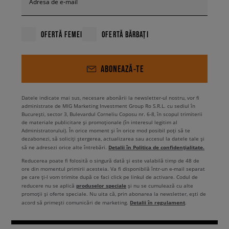
Adresa de e-mail
OFERTĂ FEMEI
OFERTĂ BĂRBAȚI
ABONEAZĂ-TE
Datele indicate mai sus, necesare abonării la newsletter-ul nostru, vor fi
administrate de MIG Marketing Investment Group Ro S.R.L. cu sediul în
București, sector 3, Bulevardul Corneliu Coposu nr. 6-8, în scopul trimiterii
de materiale publicitare și promoționale (în interesul legitim al
Administratorului). În orice moment și în orice mod posibil poți să te
dezabonezi, să soliciți ștergerea, actualizarea sau accesul la datele tale și
Detalii în Politica de confidențialitate.
să ne adresezi orice alte întrebări.
Reducerea poate fi folosită o singură dată și este valabilă timp de 48 de
ore din momentul primirii acesteia. Va fi disponibilă într-un e-mail separat
pe care ți-l vom trimite după ce faci click pe linkul de activare. Codul de
produselor speciale
reducere nu se aplică
și nu se cumulează cu alte
promoții și oferte speciale. Nu uita că, prin abonarea la newsletter, ești de
Detalii în regulament
acord să primești comunicări de marketing.
.