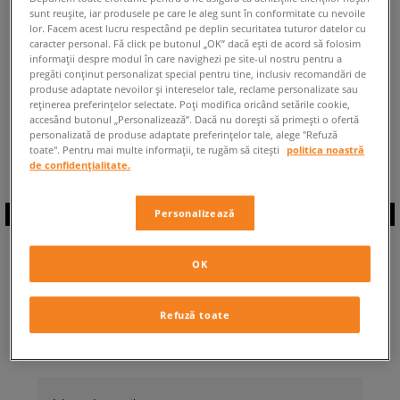
sunt reușite, iar produsele pe care le aleg sunt în conformitate cu nevoile
ÎNAPOI LA MAGAZIN
lor. Facem acest lucru respectând pe deplin securitatea tuturor datelor cu
caracter personal. Fă click pe butonul „OK” dacă ești de acord să folosim
informații despre modul în care navighezi pe site-ul nostru pentru a
pregăti conținut personalizat special pentru tine, inclusiv recomandări de
produse adaptate nevoilor și intereselor tale, reclame personalizate sau
reținerea preferințelor selectate. Poți modifica oricând setările cookie,
accesând butonul „Personalizează”. Dacă nu dorești să primești o ofertă
◾️ Sunt
0
produse din categoria
personalizată de produse adaptate preferințelor tale, alege "Refuză
Converse Run Star Trainer
◾️
toate". Pentru mai multe informații, te rugăm să citești
politica noastră
de confidențialitate.
Personalizează
ABONEAZĂ-TE LA
OK
NEWSLETTER
Refuză toate
... și fii la curent cu Sizeer