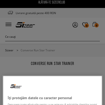
ALĂTURĂ-TE SIZEERCLUB
Livrare gratuită peste 400 RON
0
0
Sizeer
>
Converse Run Star Trainer
CONVERSE RUN STAR TRAINER
Modifică conținutul termenului căutat. Folosește mai
Îți protejăm datele cu caracter personal
puține filtre.
Depunem toate eforturile pentru a ne asigura că achizițiile clienților noștri