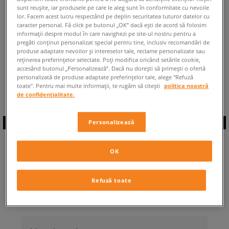
sunt reușite, iar produsele pe care le aleg sunt în conformitate cu nevoile
ÎNAPOI LA MAGAZIN
lor. Facem acest lucru respectând pe deplin securitatea tuturor datelor cu
caracter personal. Fă click pe butonul „OK” dacă ești de acord să folosim
informații despre modul în care navighezi pe site-ul nostru pentru a
pregăti conținut personalizat special pentru tine, inclusiv recomandări de
produse adaptate nevoilor și intereselor tale, reclame personalizate sau
reținerea preferințelor selectate. Poți modifica oricând setările cookie,
accesând butonul „Personalizează”. Dacă nu dorești să primești o ofertă
◾️ Sunt
0
produse din categoria
Femei
personalizată de produse adaptate preferințelor tale, alege "Refuză
Dr. Martens Mattison
◾️
toate". Pentru mai multe informații, te rugăm să citești
politica noastră
de confidențialitate.
Personalizează
ABONEAZĂ-TE LA
OK
NEWSLETTER
Refuză toate
... și fii la curent cu Sizeer