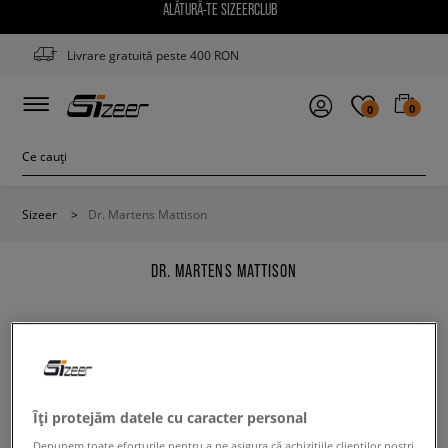
ALĂTURĂ-TE SIZEERCLUB
Livrare gratuită peste 400 RON
0
0
Sizeer
>
Dr. Martens Mattison
DR. MARTENS MATTISON
Modifică conținutul termenului căutat. Folosește mai
Îți protejăm datele cu caracter personal
puține filtre.
Depunem toate eforturile pentru a ne asigura că achizițiile clienților noștri