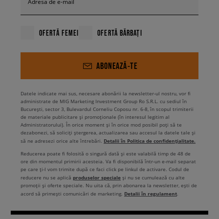
Adresa de e-mail
OFERTĂ FEMEI
OFERTĂ BĂRBAȚI
ABONEAZĂ-TE
Datele indicate mai sus, necesare abonării la newsletter-ul nostru, vor fi
administrate de MIG Marketing Investment Group Ro S.R.L. cu sediul în
București, sector 3, Bulevardul Corneliu Coposu nr. 6-8, în scopul trimiterii
de materiale publicitare și promoționale (în interesul legitim al
Administratorului). În orice moment și în orice mod posibil poți să te
dezabonezi, să soliciți ștergerea, actualizarea sau accesul la datele tale și
Detalii în Politica de confidențialitate.
să ne adresezi orice alte întrebări.
Reducerea poate fi folosită o singură dată și este valabilă timp de 48 de
ore din momentul primirii acesteia. Va fi disponibilă într-un e-mail separat
pe care ți-l vom trimite după ce faci click pe linkul de activare. Codul de
produselor speciale
reducere nu se aplică
și nu se cumulează cu alte
promoții și oferte speciale. Nu uita că, prin abonarea la newsletter, ești de
Detalii în regulament
acord să primești comunicări de marketing.
.