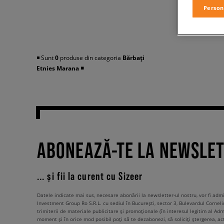
Person
◾️ Sunt
0
produse din categoria
Bărbați
Etnies Marana
◾️
ABONEAZĂ-TE LA NEWSLE
... și fii la curent cu Sizeer
Datele indicate mai sus, necesare abonării la newsletter-ul nostru, vor fi ad
Investment Group Ro S.R.L. cu sediul în București, sector 3, Bulevardul Corneli
trimiterii de materiale publicitare și promoționale (în interesul legitim al Admi
moment și în orice mod posibil poți să te dezabonezi, să soliciți ștergerea, ac