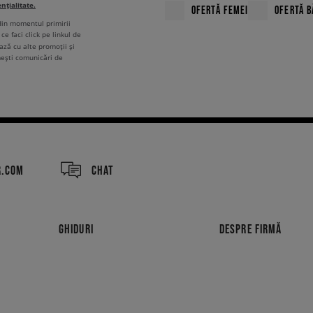
ențialitate.
OFERTĂ FEMEI
OFERTĂ B
 din momentul primirii
ce faci click pe linkul de
ză cu alte promoții și
mești comunicări de
R.COM
CHAT
GHIDURI
DESPRE FIRMĂ