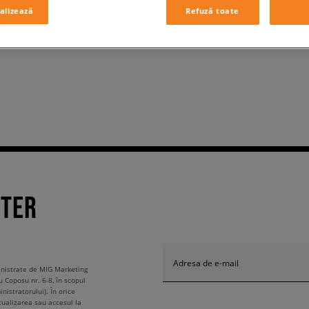
alizează
Refuză toate
TTER
Adresa de e-mail
ministrate de MIG Marketing
u Coposu nr. 6-8, în scopul
nistratorului). În orice
tualizarea sau accesul la