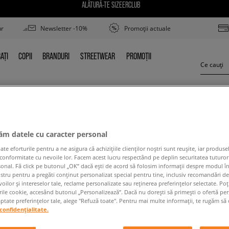
ALĂTURĂ-TE SIZEERCLUB
ur
Newsletter -10%
Promoții actuale
AȚI
COPII
BRANDURI
STREETWEAR
PROMOȚII
BAȚI
COPII
BRANDURI
STREETWEAR
PROMOȚII
ETNIES MARANA
jăm datele cu caracter personal
 eforturile pentru a ne asigura că achizițiile clienților noștri sunt reușite, iar produsel
 conformitate cu nevoile lor. Facem acest lucru respectând pe deplin securitatea tuturor
sonal. Fă click pe butonul „OK” dacă ești de acord să folosim informații despre modul î
ostru pentru a pregăti conținut personalizat special pentru tine, inclusiv recomandări d
oilor și intereselor tale, reclame personalizate sau reținerea preferințelor selectate. Po
rile cookie, accesând butonul „Personalizează”. Dacă nu dorești să primești o ofertă pe
 conținutul termenului căutat. Folosește mai puțin
tate preferințelor tale, alege "Refuză toate". Pentru mai multe informații, te rugăm să 
confidențialitate.
ÎNAPOI LA MAGAZIN