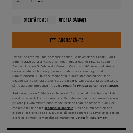
Adresa de e-mail
OFERTĂ FEMEI
OFERTĂ BĂRBAȚI
ABONEAZĂ-TE
Datele indicate mai sus, necesare abonării la newsletter-ul nostru, vor fi
administrate de MIG Marketing Investment Group Ro S.R.L. cu sediul în
București, sector 3, Bulevardul Corneliu Coposu nr. 6-8, în scopul trimiterii
de materiale publicitare și promoționale (în interesul legitim al
Administratorului). În orice moment și în orice mod posibil poți să te
dezabonezi, să soliciți ștergerea, actualizarea sau accesul la datele tale și
Detalii în Politica de confidențialitate.
să ne adresezi orice alte întrebări.
Reducerea poate fi folosită o singură dată și este valabilă timp de 48 de
ore din momentul primirii acesteia. Va fi disponibilă într-un e-mail separat
pe care ți-l vom trimite după ce faci click pe linkul de activare. Codul de
produselor speciale
reducere nu se aplică
și nu se cumulează cu alte
promoții și oferte speciale. Nu uita că, prin abonarea la newsletter, ești de
Detalii în regulament
acord să primești comunicări de marketing.
.