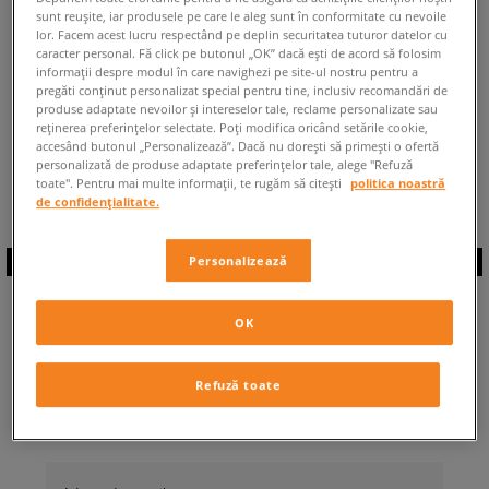
sunt reușite, iar produsele pe care le aleg sunt în conformitate cu nevoile
ÎNAPOI LA MAGAZIN
lor. Facem acest lucru respectând pe deplin securitatea tuturor datelor cu
caracter personal. Fă click pe butonul „OK” dacă ești de acord să folosim
informații despre modul în care navighezi pe site-ul nostru pentru a
pregăti conținut personalizat special pentru tine, inclusiv recomandări de
produse adaptate nevoilor și intereselor tale, reclame personalizate sau
reținerea preferințelor selectate. Poți modifica oricând setările cookie,
accesând butonul „Personalizează”. Dacă nu dorești să primești o ofertă
◾️ Sunt
0
produse din categoria
Copii
personalizată de produse adaptate preferințelor tale, alege "Refuză
Fila Activisor
◾️
toate". Pentru mai multe informații, te rugăm să citești
politica noastră
de confidențialitate.
Personalizează
ABONEAZĂ-TE LA
OK
NEWSLETTER
Refuză toate
... și fii la curent cu Sizeer