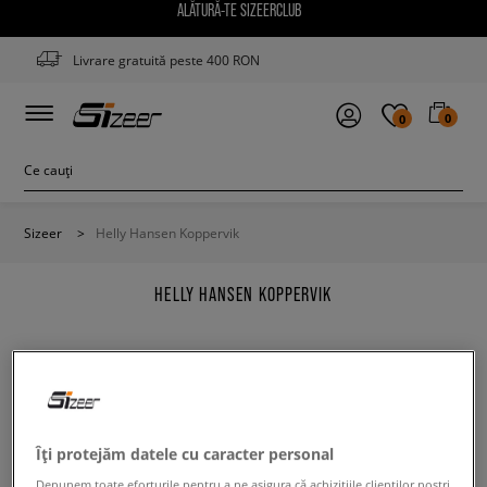
ALĂTURĂ-TE SIZEERCLUB
Livrare gratuită peste 400 RON
0
0
Sizeer
>
Helly Hansen Koppervik
HELLY HANSEN KOPPERVIK
Modifică conținutul termenului căutat. Folosește mai
Îți protejăm datele cu caracter personal
puține filtre.
Depunem toate eforturile pentru a ne asigura că achizițiile clienților noștri