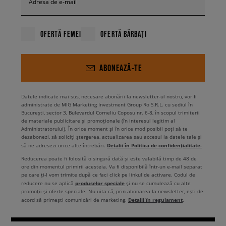
Adresa de e-mail
OFERTĂ FEMEI
OFERTĂ BĂRBAȚI
ABONEAZĂ-TE
Datele indicate mai sus, necesare abonării la newsletter-ul nostru, vor fi
administrate de MIG Marketing Investment Group Ro S.R.L. cu sediul în
București, sector 3, Bulevardul Corneliu Coposu nr. 6-8, în scopul trimiterii
de materiale publicitare și promoționale (în interesul legitim al
Administratorului). În orice moment și în orice mod posibil poți să te
dezabonezi, să soliciți ștergerea, actualizarea sau accesul la datele tale și
Detalii în Politica de confidențialitate.
să ne adresezi orice alte întrebări.
Reducerea poate fi folosită o singură dată și este valabilă timp de 48 de
ore din momentul primirii acesteia. Va fi disponibilă într-un e-mail separat
pe care ți-l vom trimite după ce faci click pe linkul de activare. Codul de
produselor speciale
reducere nu se aplică
și nu se cumulează cu alte
promoții și oferte speciale. Nu uita că, prin abonarea la newsletter, ești de
Detalii în regulament
acord să primești comunicări de marketing.
.