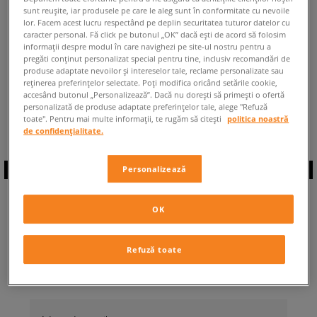
sunt reușite, iar produsele pe care le aleg sunt în conformitate cu nevoile
ÎNAPOI LA MAGAZIN
lor. Facem acest lucru respectând pe deplin securitatea tuturor datelor cu
caracter personal. Fă click pe butonul „OK” dacă ești de acord să folosim
informații despre modul în care navighezi pe site-ul nostru pentru a
pregăti conținut personalizat special pentru tine, inclusiv recomandări de
produse adaptate nevoilor și intereselor tale, reclame personalizate sau
reținerea preferințelor selectate. Poți modifica oricând setările cookie,
accesând butonul „Personalizează”. Dacă nu dorești să primești o ofertă
◾️ Sunt
0
produse din categoria
personalizată de produse adaptate preferințelor tale, alege "Refuză
Helly Hansen Koppervik
◾️
toate". Pentru mai multe informații, te rugăm să citești
politica noastră
de confidențialitate.
Personalizează
ABONEAZĂ-TE LA
OK
NEWSLETTER
Refuză toate
... și fii la curent cu Sizeer