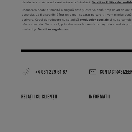
Detalii în Politica de confid
datele tale și să ne adresezi orice alte întrebări.
Reducerea poate fi folosită o singură dată și este valabilă timp de 48 de ore
acesteia. Va fi disponibilă într-un e-mail separat pe care ți-l vom trimite după 
produselor speciale
activare. Codul de reducere nu se aplică
și nu se cumulea
oferte speciale. Nu uita că, prin abonarea la newsletter, ești de acord să pri
Detalii în regulament
marketing.
.
+4 031 229 61 87
CONTACT@SIZEE
RELAȚII CU CLIENȚII
INFORMAȚII