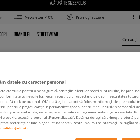
ALĂTURĂ-TE SIZEERCLUB
ur
Newsletter -10%
Promoții actuale
COPII
BRANDURI
STREETWEAR
COPII
BRANDURI
STREETWEAR
HELLY HANSEN SCURRY V3
jăm datele cu caracter personal
 eforturile pentru a ne asigura că achizițiile clienților noștri sunt reușite, iar produsel
 conformitate cu nevoile lor. Facem acest lucru respectând pe deplin securitatea tuturor
sonal. Fă click pe butonul „OK” dacă ești de acord să folosim informații despre modul î
ostru pentru a pregăti conținut personalizat special pentru tine, inclusiv recomandări d
oilor și intereselor tale, reclame personalizate sau reținerea preferințelor selectate. Po
rile cookie, accesând butonul „Personalizează”. Dacă nu dorești să primești o ofertă pe
 conținutul termenului căutat. Folosește mai puțin
tate preferințelor tale, alege "Refuză toate". Pentru mai multe informații, te rugăm să 
confidențialitate.
ÎNAPOI LA MAGAZIN