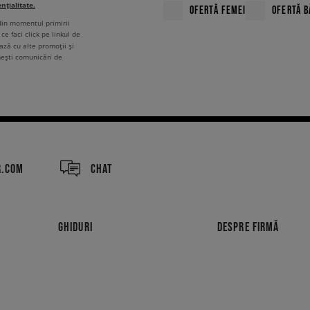
ențialitate.
OFERTĂ FEMEI
OFERTĂ B
 din momentul primirii
ce faci click pe linkul de
ză cu alte promoții și
mești comunicări de
R.COM
CHAT
GHIDURI
DESPRE FIRMĂ