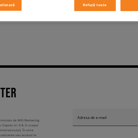
alizează
Refuză toate
TTER
Adresa de e-mail
ministrate de MIG Marketing
u Coposu nr. 6-8, în scopul
nistratorului). În orice
tualizarea sau accesul la