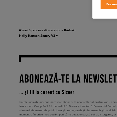
Person
◾️ Sunt
0
produse din categoria
Bărbați
Helly Hansen Scurry V3
◾️
ABONEAZĂ-TE LA NEWSLE
... și fii la curent cu Sizeer
Datele indicate mai sus, necesare abonării la newsletter-ul nostru, vor fi ad
Investment Group Ro S.R.L. cu sediul în București, sector 3, Bulevardul Corneli
trimiterii de materiale publicitare și promoționale (în interesul legitim al Admi
moment și în orice mod posibil poți să te dezabonezi, să soliciți ștergerea, ac