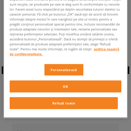
sunt reușite, iar produsele pe care le aleg sunt în conformitate cu nevoile
ÎNAPOI LA MAGAZIN
lor. Facem acest lucru respectând pe deplin securitatea tuturor datelor cu
caracter personal. Fă click pe butonul „OK” dacă ești de acord să folosim
informații despre modul în care navighezi pe site-ul nostru pentru a
pregăti conținut personalizat special pentru tine, inclusiv recomandări de
produse adaptate nevoilor și intereselor tale, reclame personalizate sau
reținerea preferințelor selectate. Poți modifica oricând setările cookie,
accesând butonul „Personalizează”. Dacă nu dorești să primești o ofertă
◾️ Sunt
0
produse din categoria
Bărbați
personalizată de produse adaptate preferințelor tale, alege "Refuză
Jordan 2X3
◾️
toate". Pentru mai multe informații, te rugăm să citești
politica noastră
de confidențialitate.
Personalizează
ABONEAZĂ-TE LA
OK
NEWSLETTER
Refuză toate
... și fii la curent cu Sizeer