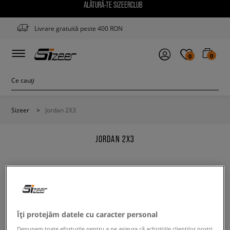
ALĂTURĂ-TE SIZEERCLUB
Livrare gratuită peste 400 RON
0
0
Sizeer
>
Jordan 2X3
JORDAN 2X3
Modifică conținutul termenului căutat. Folosește mai
Îți protejăm datele cu caracter personal
puține filtre.
Depunem toate eforturile pentru a ne asigura că achizițiile clienților noștri