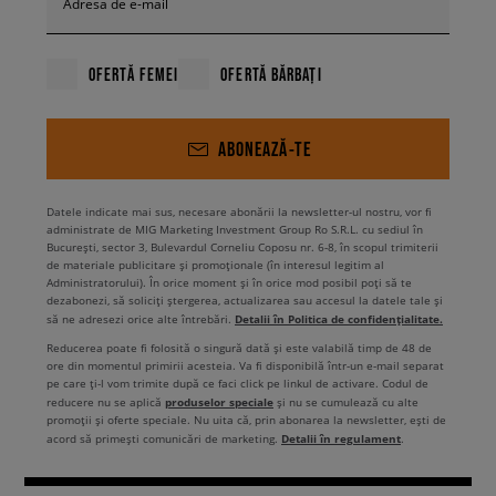
Adresa de e-mail
OFERTĂ FEMEI
OFERTĂ BĂRBAȚI
ABONEAZĂ-TE
Datele indicate mai sus, necesare abonării la newsletter-ul nostru, vor fi
administrate de MIG Marketing Investment Group Ro S.R.L. cu sediul în
București, sector 3, Bulevardul Corneliu Coposu nr. 6-8, în scopul trimiterii
de materiale publicitare și promoționale (în interesul legitim al
Administratorului). În orice moment și în orice mod posibil poți să te
dezabonezi, să soliciți ștergerea, actualizarea sau accesul la datele tale și
Detalii în Politica de confidențialitate.
să ne adresezi orice alte întrebări.
Reducerea poate fi folosită o singură dată și este valabilă timp de 48 de
ore din momentul primirii acesteia. Va fi disponibilă într-un e-mail separat
pe care ți-l vom trimite după ce faci click pe linkul de activare. Codul de
produselor speciale
reducere nu se aplică
și nu se cumulează cu alte
promoții și oferte speciale. Nu uita că, prin abonarea la newsletter, ești de
Detalii în regulament
acord să primești comunicări de marketing.
.