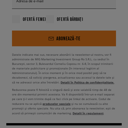
Adresa de e-mail
OFERTĂ FEMEI
OFERTĂ BĂRBAȚI
ABONEAZĂ-TE
Datele indicate mai sus, necesare abonării la newsletter-ul nostru, vor fi
administrate de MIG Marketing Investment Group Ro S.R.L. cu sediul în
București, sector 3, Bulevardul Corneliu Coposu nr. 6-8, în scopul trimiterii
de materiale publicitare și promoționale (în interesul legitim al
Administratorului). În orice moment și în orice mod posibil poți să te
dezabonezi, să soliciți ștergerea, actualizarea sau accesul la datele tale și
Detalii în Politica de confidențialitate.
să ne adresezi orice alte întrebări.
Reducerea poate fi folosită o singură dată și este valabilă timp de 48 de
ore din momentul primirii acesteia. Va fi disponibilă într-un e-mail separat
pe care ți-l vom trimite după ce faci click pe linkul de activare. Codul de
produselor speciale
reducere nu se aplică
și nu se cumulează cu alte
promoții și oferte speciale. Nu uita că, prin abonarea la newsletter, ești de
Detalii în regulament
acord să primești comunicări de marketing.
.