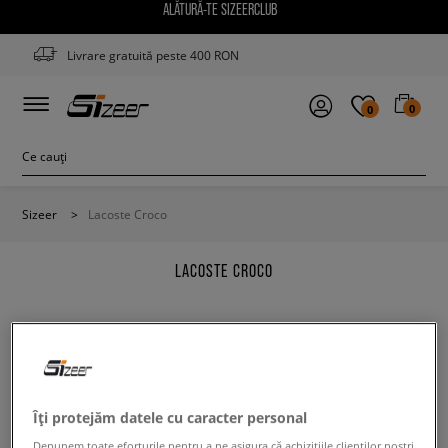
ALĂTURĂ-TE SIZEERCLUB
Livrare gratuită peste 400 RON
0
0
Sizeer
>
Lacoste Croco
LACOSTE CROCO
Modifică conținutul termenului căutat. Folosește mai
Îți protejăm datele cu caracter personal
puține filtre.
Depunem toate eforturile pentru a ne asigura că achizițiile clienților noștri