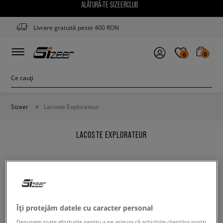
ALĂTURĂ-TE SIZEERCLUB
Livrare gratuită peste 400 RON
0
0
Sizeer
>
Lacoste Explorateur
LACOSTE EXPLORATEUR
Modifică conținutul termenului căutat. Folosește mai
Îți protejăm datele cu caracter personal
puține filtre.
Depunem toate eforturile pentru a ne asigura că achizițiile clienților noștri