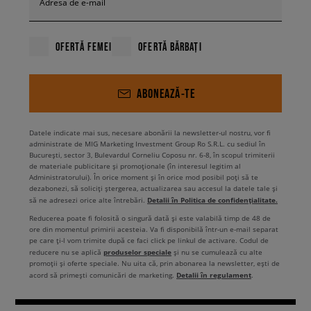
Adresa de e-mail
OFERTĂ FEMEI
OFERTĂ BĂRBAȚI
ABONEAZĂ-TE
Datele indicate mai sus, necesare abonării la newsletter-ul nostru, vor fi
administrate de MIG Marketing Investment Group Ro S.R.L. cu sediul în
București, sector 3, Bulevardul Corneliu Coposu nr. 6-8, în scopul trimiterii
de materiale publicitare și promoționale (în interesul legitim al
Administratorului). În orice moment și în orice mod posibil poți să te
dezabonezi, să soliciți ștergerea, actualizarea sau accesul la datele tale și
Detalii în Politica de confidențialitate.
să ne adresezi orice alte întrebări.
Reducerea poate fi folosită o singură dată și este valabilă timp de 48 de
ore din momentul primirii acesteia. Va fi disponibilă într-un e-mail separat
pe care ți-l vom trimite după ce faci click pe linkul de activare. Codul de
produselor speciale
reducere nu se aplică
și nu se cumulează cu alte
promoții și oferte speciale. Nu uita că, prin abonarea la newsletter, ești de
Detalii în regulament
acord să primești comunicări de marketing.
.