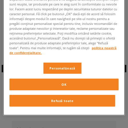
sunt reușite, iar produsele pe care le aleg sunt în conformitate cu nevoile
ÎNAPOI LA MAGAZIN
lor. Facem acest lucru respectând pe deplin securitatea tuturor datelor cu
caracter personal. Fă click pe butonul „OK” dacă ești de acord să folosim
informații despre modul în care navighezi pe site-ul nostru pentru a
pregăti conținut personalizat special pentru tine, inclusiv recomandări de
produse adaptate nevoilor și intereselor tale, reclame personalizate sau
reținerea preferințelor selectate. Poți modifica oricând setările cookie,
accesând butonul „Personalizează”. Dacă nu dorești să primești o ofertă
◾️ Sunt
0
produse din categoria
Bărbați
personalizată de produse adaptate preferințelor tale, alege "Refuză
Lacoste Partner
◾️
toate". Pentru mai multe informații, te rugăm să citești
politica noastră
de confidențialitate.
Personalizează
ABONEAZĂ-TE LA
OK
NEWSLETTER
Refuză toate
... și fii la curent cu Sizeer