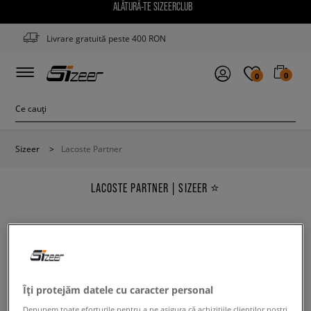
ALĂTURĂ-TE SIZEERCLUB
Livrare gratuită peste 400 RON
0
0
Sizeer
>
Lacoste Partner
LACOSTE PARTNER | SIZEER ⭐
Modifică conținutul termenului căutat. Folosește mai
Îți protejăm datele cu caracter personal
puține filtre.
Depunem toate eforturile pentru a ne asigura că achizițiile clienților noștri