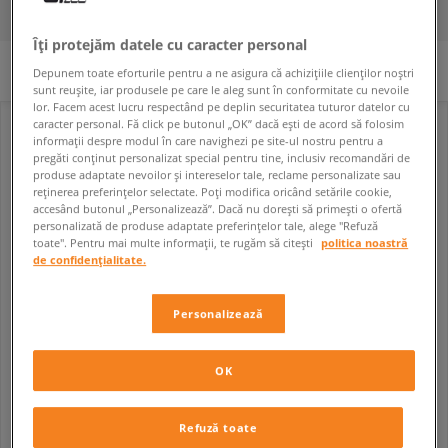
FILTREAZĂ
SORTEAZĂ
Îți protejăm datele cu caracter personal
ȘTERGE TOT
Filtre selectate:
Negru
Depunem toate eforturile pentru a ne asigura că achizițiile clienților noștri
sunt reușite, iar produsele pe care le aleg sunt în conformitate cu nevoile
lor. Facem acest lucru respectând pe deplin securitatea tuturor datelor cu
caracter personal. Fă click pe butonul „OK” dacă ești de acord să folosim
informații despre modul în care navighezi pe site-ul nostru pentru a
pregăti conținut personalizat special pentru tine, inclusiv recomandări de
produse adaptate nevoilor și intereselor tale, reclame personalizate sau
reținerea preferințelor selectate. Poți modifica oricând setările cookie,
accesând butonul „Personalizează”. Dacă nu dorești să primești o ofertă
personalizată de produse adaptate preferințelor tale, alege "Refuză
toate". Pentru mai multe informații, te rugăm să citești
politica noastră
de confidențialitate.
Personalizează
NEW BALANCE 574
NEW BALANCE 574
bărbați
bărbați
OK
599,99 RON
459,99 RON
589,99 RON
469,99 RON
- cel mai mic preț
Refuză toate