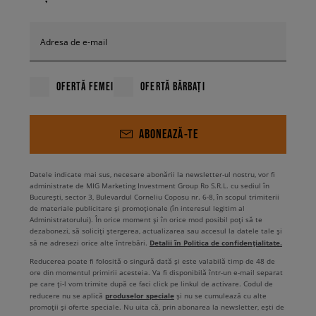
Adresa de e-mail
OFERTĂ FEMEI
OFERTĂ BĂRBAȚI
ABONEAZĂ-TE
Datele indicate mai sus, necesare abonării la newsletter-ul nostru, vor fi
administrate de MIG Marketing Investment Group Ro S.R.L. cu sediul în
București, sector 3, Bulevardul Corneliu Coposu nr. 6-8, în scopul trimiterii
de materiale publicitare și promoționale (în interesul legitim al
Administratorului). În orice moment și în orice mod posibil poți să te
dezabonezi, să soliciți ștergerea, actualizarea sau accesul la datele tale și
Detalii în Politica de confidențialitate.
să ne adresezi orice alte întrebări.
Reducerea poate fi folosită o singură dată și este valabilă timp de 48 de
ore din momentul primirii acesteia. Va fi disponibilă într-un e-mail separat
pe care ți-l vom trimite după ce faci click pe linkul de activare. Codul de
produselor speciale
reducere nu se aplică
și nu se cumulează cu alte
promoții și oferte speciale. Nu uita că, prin abonarea la newsletter, ești de