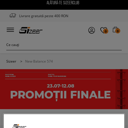
ALĂTURĂ-TE SIZEERCLUB
Livrare gratuită peste 400 RON
0
0
Sizeer
>
New Balance 574
NEW BALANCE 574 CULOARE NEGRU
(2)