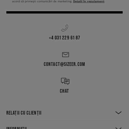
Detalii în regulament
acord să primești comunicări de marketing.
.
+4 031 229 61 87
CONTACT@SIZEER.COM
CHAT
RELAȚII CU CLIENȚII
INFORMAȚII