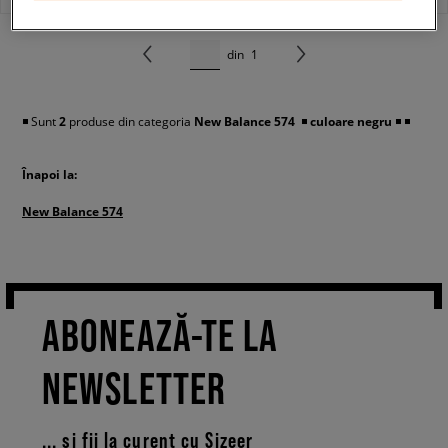
din
1
◾️ Sunt
2
produse din categoria
New Balance 574
◾️
culoare negru
◾️
◾️
Înapoi la:
New Balance 574
ABONEAZĂ-TE LA
NEWSLETTER
... și fii la curent cu Sizeer