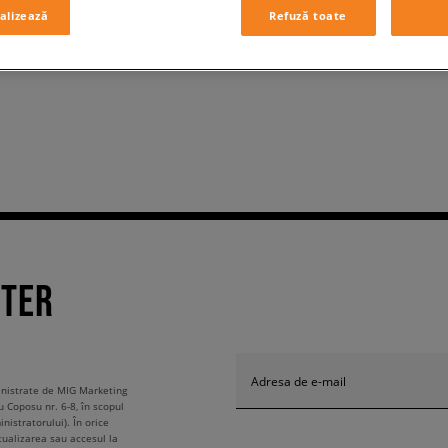
alizează
Refuză toate
TTER
Adresa de e-mail
ministrate de MIG Marketing
u Coposu nr. 6-8, în scopul
nistratorului). În orice
tualizarea sau accesul la