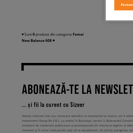
Person
◾️ Sunt
0
produse din categoria
Femei
New Balance 608
◾️
ABONEAZĂ-TE LA NEWSLE
... și fii la curent cu Sizeer
Datele indicate mai sus, necesare abonării la newsletter-ul nostru, vor fi ad
Investment Group Ro S.R.L. cu sediul în București, sector 3, Bulevardul Corneli
trimiterii de materiale publicitare și promoționale (în interesul legitim al Admi
moment și în orice mod posibil poți să te dezabonezi, să soliciți ștergerea, ac