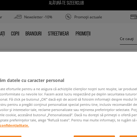
ALĂTURĂ-TE SIZEERCLUB
ur
Newsletter -10%
Promoții actuale
AȚI
COPII
BRANDURI
STREETWEAR
PROMOȚII
BAȚI
COPII
BRANDURI
STREETWEAR
PROMOȚII
NEW BALANCE 608
jăm datele cu caracter personal
 eforturile pentru a ne asigura că achizițiile clienților noștri sunt reușite, iar produsel
 conformitate cu nevoile lor. Facem acest lucru respectând pe deplin securitatea tuturor
sonal. Fă click pe butonul „OK” dacă ești de acord să folosim informații despre modul î
ostru pentru a pregăti conținut personalizat special pentru tine, inclusiv recomandări d
oilor și intereselor tale, reclame personalizate sau reținerea preferințelor selectate. Po
rile cookie, accesând butonul „Personalizează”. Dacă nu dorești să primești o ofertă pe
 conținutul termenului căutat. Folosește mai puțin
tate preferințelor tale, alege "Refuză toate". Pentru mai multe informații, te rugăm să 
confidențialitate.
ÎNAPOI LA MAGAZIN