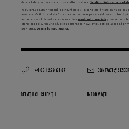
Detalii în Politica de confid
datele tale și să ne adresezi orice alte întrebări.
Reducerea poate fi folosită o singură dată și este valabilă timp de 48 de ore
acesteia. Va fi disponibilă într-un e-mail separat pe care ți-l vom trimite după 
produselor speciale
activare. Codul de reducere nu se aplică
și nu se cumulea
oferte speciale. Nu uita că, prin abonarea la newsletter, ești de acord să pri
Detalii în regulament
marketing.
.
+4 031 229 61 87
CONTACT@SIZEE
RELAȚII CU CLIENȚII
INFORMAȚII