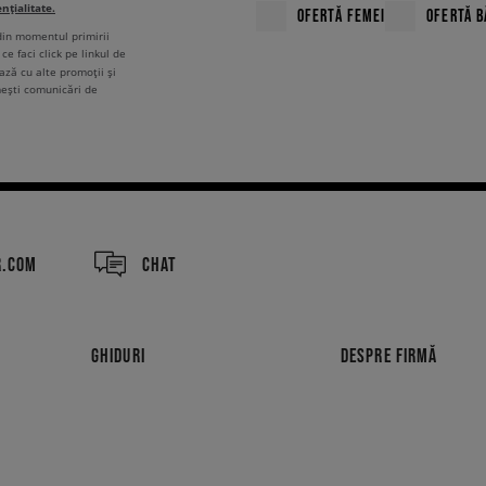
ențialitate.
OFERTĂ FEMEI
OFERTĂ B
 din momentul primirii
ce faci click pe linkul de
ză cu alte promoții și
mești comunicări de
R.COM
CHAT
GHIDURI
DESPRE FIRMĂ