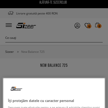
ALĂTURĂ-TE SIZEERCLUB
Livrare gratuită peste 400 RON
0
0
Sizeer
>
New Balance 725
NEW BALANCE 725
Modifică conținutul termenului căutat. Folosește mai
Îți protejăm datele cu caracter personal
puține filtre.
Depunem toate eforturile pentru a ne asigura că achizițiile clienților noștri