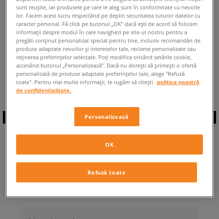
sunt reușite, iar produsele pe care le aleg sunt în conformitate cu nevoile
ÎNAPOI LA MAGAZIN
lor. Facem acest lucru respectând pe deplin securitatea tuturor datelor cu
caracter personal. Fă click pe butonul „OK” dacă ești de acord să folosim
informații despre modul în care navighezi pe site-ul nostru pentru a
pregăti conținut personalizat special pentru tine, inclusiv recomandări de
produse adaptate nevoilor și intereselor tale, reclame personalizate sau
reținerea preferințelor selectate. Poți modifica oricând setările cookie,
accesând butonul „Personalizează”. Dacă nu dorești să primești o ofertă
◾️ Sunt
0
produse din categoria
Bărbați
personalizată de produse adaptate preferințelor tale, alege "Refuză
New Balance 725
◾️
toate". Pentru mai multe informații, te rugăm să citești
politica noastră
de confidențialitate.
Personalizează
ABONEAZĂ-TE LA
OK
NEWSLETTER
Refuză toate
... și fii la curent cu Sizeer