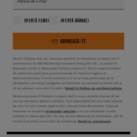
Adresa de e-mail
OFERTĂ FEMEI
OFERTĂ BĂRBAȚI
ABONEAZĂ-TE
Datele indicate mai sus, necesare abonării la newsletter-ul nostru, vor fi
administrate de MIG Marketing Investment Group Ro S.R.L. cu sediul în
București, sector 3, Bulevardul Corneliu Coposu nr. 6-8, în scopul trimiterii
de materiale publicitare și promoționale (în interesul legitim al
Administratorului). În orice moment și în orice mod posibil poți să te
dezabonezi, să soliciți ștergerea, actualizarea sau accesul la datele tale și
Detalii în Politica de confidențialitate.
să ne adresezi orice alte întrebări.
Reducerea poate fi folosită o singură dată și este valabilă timp de 48 de
ore din momentul primirii acesteia. Va fi disponibilă într-un e-mail separat
pe care ți-l vom trimite după ce faci click pe linkul de activare. Codul de
produselor speciale
reducere nu se aplică
și nu se cumulează cu alte
promoții și oferte speciale. Nu uita că, prin abonarea la newsletter, ești de
Detalii în regulament
acord să primești comunicări de marketing.
.