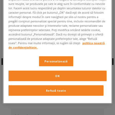
sunt reușite, iar produsele pe care le aleg sunt în conformitate cu nevoile
ÎNAPOI LA MAGAZIN
lor. Facem acest lucru respectând pe deplin securitatea tuturor datelor cu
caracter personal. Fă click pe butonul „OK” dacă ești de acord să folosim
informații despre modul în care navighezi pe site-ul nostru pentru a
pregăti conținut personalizat special pentru tine, inclusiv recomandări de
produse adaptate nevoilor și intereselor tale, reclame personalizate sau
reținerea preferințelor selectate. Poți modifica oricând setările cookie,
accesând butonul „Personalizează”. Dacă nu dorești să primești o ofertă
◾️ Sunt
0
produse din categoria
personalizată de produse adaptate preferințelor tale, alege "Refuză
New Balance History Class
◾️
toate". Pentru mai multe informații, te rugăm să citești
politica noastră
de confidențialitate.
Personalizează
ABONEAZĂ-TE LA
OK
NEWSLETTER
Refuză toate
... și fii la curent cu Sizeer