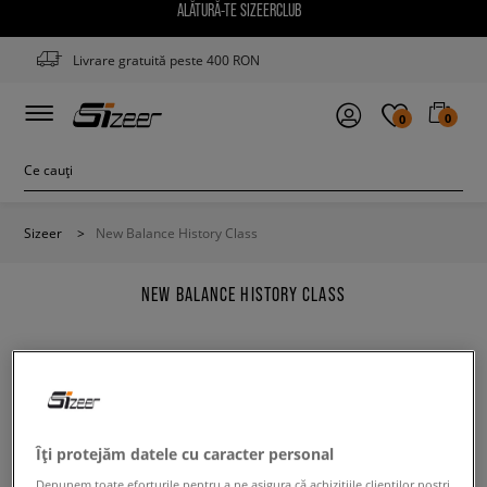
ALĂTURĂ-TE SIZEERCLUB
Livrare gratuită peste 400 RON
0
0
Sizeer
>
New Balance History Class
NEW BALANCE HISTORY CLASS
Modifică conținutul termenului căutat. Folosește mai
Îți protejăm datele cu caracter personal
puține filtre.
Depunem toate eforturile pentru a ne asigura că achizițiile clienților noștri