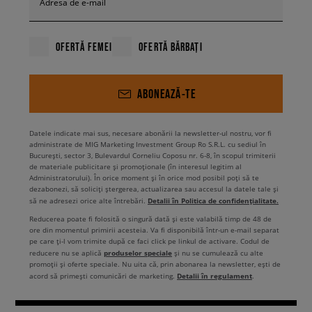
Adresa de e-mail
OFERTĂ FEMEI
OFERTĂ BĂRBAȚI
ABONEAZĂ-TE
Datele indicate mai sus, necesare abonării la newsletter-ul nostru, vor fi
administrate de MIG Marketing Investment Group Ro S.R.L. cu sediul în
București, sector 3, Bulevardul Corneliu Coposu nr. 6-8, în scopul trimiterii
de materiale publicitare și promoționale (în interesul legitim al
Administratorului). În orice moment și în orice mod posibil poți să te
dezabonezi, să soliciți ștergerea, actualizarea sau accesul la datele tale și
Detalii în Politica de confidențialitate.
să ne adresezi orice alte întrebări.
Reducerea poate fi folosită o singură dată și este valabilă timp de 48 de
ore din momentul primirii acesteia. Va fi disponibilă într-un e-mail separat
pe care ți-l vom trimite după ce faci click pe linkul de activare. Codul de
produselor speciale
reducere nu se aplică
și nu se cumulează cu alte
promoții și oferte speciale. Nu uita că, prin abonarea la newsletter, ești de
Detalii în regulament
acord să primești comunicări de marketing.
.