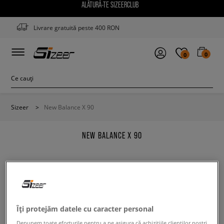
ALĂTURĂ-TE SIZEERCLUB
Livrare gratuită peste 400 RON
0
0
Sizeer
>
New Balance X 90
NEW BALANCE X 90
Modifică conținutul termenului căutat. Folosește mai
Îți protejăm datele cu caracter personal
puține filtre.
Depunem toate eforturile pentru a ne asigura că achizițiile clienților noștri