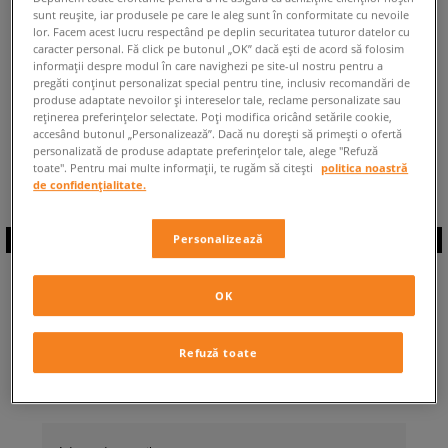
sunt reușite, iar produsele pe care le aleg sunt în conformitate cu nevoile
ÎNAPOI LA MAGAZIN
lor. Facem acest lucru respectând pe deplin securitatea tuturor datelor cu
caracter personal. Fă click pe butonul „OK” dacă ești de acord să folosim
informații despre modul în care navighezi pe site-ul nostru pentru a
pregăti conținut personalizat special pentru tine, inclusiv recomandări de
produse adaptate nevoilor și intereselor tale, reclame personalizate sau
reținerea preferințelor selectate. Poți modifica oricând setările cookie,
accesând butonul „Personalizează”. Dacă nu dorești să primești o ofertă
◾️ Sunt
0
produse din categoria
personalizată de produse adaptate preferințelor tale, alege "Refuză
New Balance X 90
◾️
toate". Pentru mai multe informații, te rugăm să citești
politica noastră
de confidențialitate.
Personalizează
ABONEAZĂ-TE LA
OK
NEWSLETTER
Refuză toate
... și fii la curent cu Sizeer