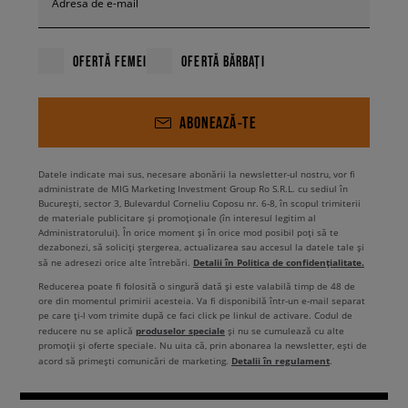
Adresa de e-mail
OFERTĂ FEMEI
OFERTĂ BĂRBAȚI
ABONEAZĂ-TE
Datele indicate mai sus, necesare abonării la newsletter-ul nostru, vor fi
administrate de MIG Marketing Investment Group Ro S.R.L. cu sediul în
București, sector 3, Bulevardul Corneliu Coposu nr. 6-8, în scopul trimiterii
de materiale publicitare și promoționale (în interesul legitim al
Administratorului). În orice moment și în orice mod posibil poți să te
dezabonezi, să soliciți ștergerea, actualizarea sau accesul la datele tale și
Detalii în Politica de confidențialitate.
să ne adresezi orice alte întrebări.
Reducerea poate fi folosită o singură dată și este valabilă timp de 48 de
ore din momentul primirii acesteia. Va fi disponibilă într-un e-mail separat
pe care ți-l vom trimite după ce faci click pe linkul de activare. Codul de
produselor speciale
reducere nu se aplică
și nu se cumulează cu alte
promoții și oferte speciale. Nu uita că, prin abonarea la newsletter, ești de
Detalii în regulament
acord să primești comunicări de marketing.
.