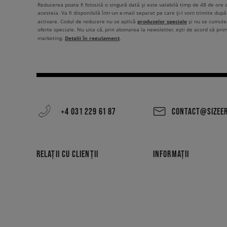
Reducerea poate fi folosită o singură dată și este valabilă timp de 48 de ore
acesteia. Va fi disponibilă într-un e-mail separat pe care ți-l vom trimite după 
produselor speciale
activare. Codul de reducere nu se aplică
și nu se cumulea
oferte speciale. Nu uita că, prin abonarea la newsletter, ești de acord să pri
Detalii în regulament
marketing.
.
+4 031 229 61 87
CONTACT@SIZEE
RELAȚII CU CLIENȚII
INFORMAȚII