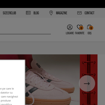
SIZEERCLUB
BLOG
MAGAZINE
CONTACT
0
0
LOGARE
FAVORITE
COȘ
e pe care le
 datelor cu
n care navighezi
e produse
ți modifica