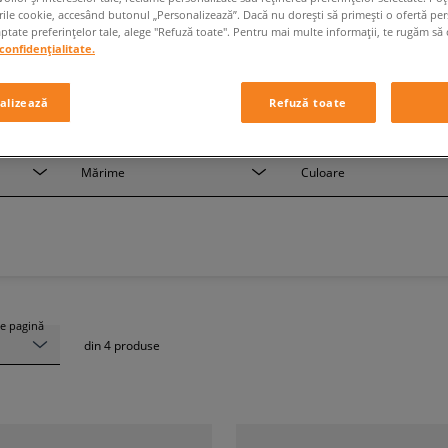
rile cookie, accesând butonul „Personalizează”. Dacă nu dorești să primești o ofertă pe
tate preferințelor tale, alege "Refuză toate". Pentru mai multe informații, te rugăm să 
confidențialitate.
NEW ERA 9 FIFTY
alizează
Refuză toate
Mărime
Culoare
e pagină
din
4
produse