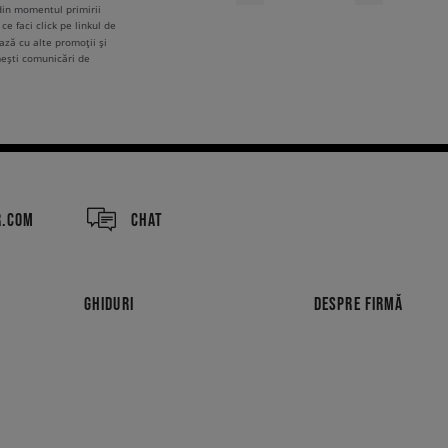
 din momentul primirii
ce faci click pe linkul de
ză cu alte promoții și
mești comunicări de
R.COM
CHAT
GHIDURI
DESPRE FIRMĂ