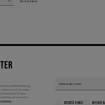
din
4
produse
TTER
Adresa de e-mail
ministrate de MIG Marketing
u Coposu nr. 6-8, în scopul
nistratorului). În orice
tualizarea sau accesul la
ențialitate.
OFERTĂ FEMEI
OFERTĂ B