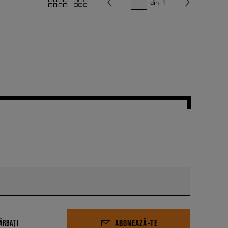
din
1
ABONEAZĂ-TE
ĂRBAȚI