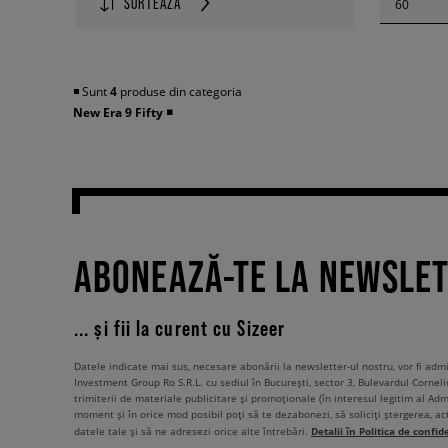
SORTEAZĂ
60
◾️ Sunt
4
produse din categoria
New Era 9 Fifty
◾️
ABONEAZĂ-TE LA NEWSLE
... și fii la curent cu Sizeer
Datele indicate mai sus, necesare abonării la newsletter-ul nostru, vor fi ad
Investment Group Ro S.R.L. cu sediul în București, sector 3, Bulevardul Corneli
trimiterii de materiale publicitare și promoționale (în interesul legitim al Admi
moment și în orice mod posibil poți să te dezabonezi, să soliciți ștergerea, ac
Detalii în Politica de confid
datele tale și să ne adresezi orice alte întrebări.