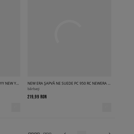
NEW ERA ȘAPVĂ MLB AC PERF 5950 NYY NEW YORK YANKEES OTC
NEW ERA ȘAPVĂ NE SUEDE PC 950 RC NEWERA NVY NONE
bărbați
219,99 RON