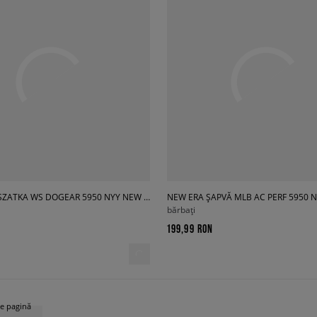
NEW ERA USZATKA WS DOGEAR 5950 NYY NEW YORK YANKEES
bărbați
199,99 RON
e pagină