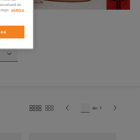
rsonalizată de
citești
politica
OK
din
1