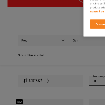
oricând setă
produse adap
noastră de 
Person
Preț
Gen
Niciun filtru selectat
Produse p
SORTEAZĂ
60
new