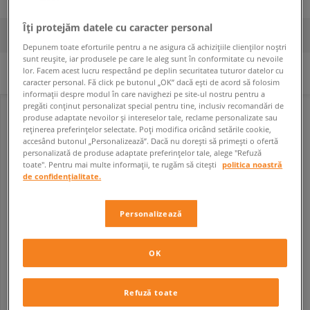
Îți protejăm datele cu caracter personal
FILTREAZĂ
SORTEAZĂ
Depunem toate eforturile pentru a ne asigura că achizițiile clienților noștri
sunt reușite, iar produsele pe care le aleg sunt în conformitate cu nevoile
lor. Facem acest lucru respectând pe deplin securitatea tuturor datelor cu
Niciun filtru selectat
caracter personal. Fă click pe butonul „OK” dacă ești de acord să folosim
informații despre modul în care navighezi pe site-ul nostru pentru a
pregăti conținut personalizat special pentru tine, inclusiv recomandări de
produse adaptate nevoilor și intereselor tale, reclame personalizate sau
reținerea preferințelor selectate. Poți modifica oricând setările cookie,
accesând butonul „Personalizează”. Dacă nu dorești să primești o ofertă
personalizată de produse adaptate preferințelor tale, alege "Refuză
toate". Pentru mai multe informații, te rugăm să citești
politica noastră
de confidențialitate.
Personalizează
OK
NIKE AIR FORCE 1 '07 ESS
bărbați
469,99 RON
599,99 RON
Refuză toate
479,99 RON
- cel mai mic preț