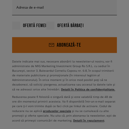
Adresa de e-mail
OFERTĂ FEMEI
OFERTĂ BĂRBAȚI
ABONEAZĂ-TE
Datele indicate mai sus, necesare abonării la newsletter-ul nostru, vor fi
administrate de MIG Marketing Investment Group Ro S.R.L. cu sediul în
București, sector 3, Bulevardul Corneliu Coposu nr. 6-8, în scopul trimiterii
de materiale publicitare și promoționale (în interesul legitim al
Administratorului). În orice moment și în orice mod posibil poți să te
dezabonezi, să soliciți ștergerea, actualizarea sau accesul la datele tale și
Detalii în Politica de confidențialitate.
să ne adresezi orice alte întrebări.
Reducerea poate fi folosită o singură dată și este valabilă timp de 48 de
ore din momentul primirii acesteia. Va fi disponibilă într-un e-mail separat
pe care ți-l vom trimite după ce faci click pe linkul de activare. Codul de
produselor speciale
reducere nu se aplică
și nu se cumulează cu alte
promoții și oferte speciale. Nu uita că, prin abonarea la newsletter, ești de
Detalii în regulament
acord să primești comunicări de marketing.
.