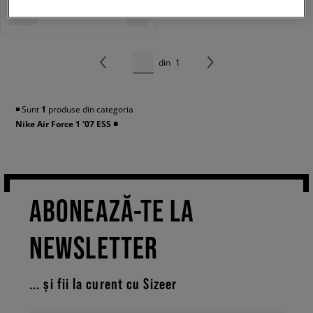
din
1
◾️ Sunt
1
produse din categoria
Nike Air Force 1 '07 ESS
◾️
ABONEAZĂ-TE LA
NEWSLETTER
... și fii la curent cu Sizeer