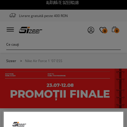
ALĂTURĂ-TE SIZEERCLUB
Livrare gratuită peste 400 RON
0
0
Sizeer
>
Nike Air Force 1 '07 ESS
NIKE AIR FORCE 1 '07 ESS
(1)