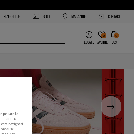
SIZEERCLUB
BLOG
MAGAZINE
CONTACT
0
0
LOGARE
FAVORITE
COȘ
e pe care le
 datelor cu
n care navighezi
e produse
ți modifica