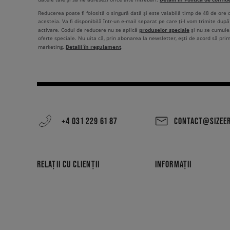
Reducerea poate fi folosită o singură dată și este valabilă timp de 48 de ore
acesteia. Va fi disponibilă într-un e-mail separat pe care ți-l vom trimite după 
produselor speciale
activare. Codul de reducere nu se aplică
și nu se cumulea
oferte speciale. Nu uita că, prin abonarea la newsletter, ești de acord să pri
Detalii în regulament
marketing.
.
+4 031 229 61 87
CONTACT@SIZEE
RELAȚII CU CLIENȚII
INFORMAȚII