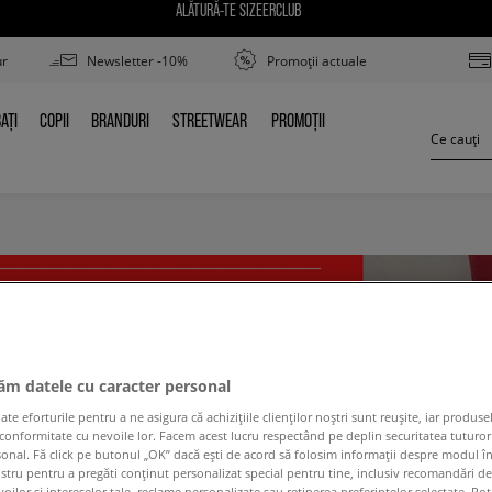
ALĂTURĂ-TE SIZEERCLUB
ur
Newsletter -10%
Promoții actuale
AȚI
COPII
BRANDURI
STREETWEAR
PROMOȚII
BAȚI
COPII
BRANDURI
STREETWEAR
PROMOȚII
jăm datele cu caracter personal
 eforturile pentru a ne asigura că achizițiile clienților noștri sunt reușite, iar produsel
 conformitate cu nevoile lor. Facem acest lucru respectând pe deplin securitatea tuturor
sonal. Fă click pe butonul „OK” dacă ești de acord să folosim informații despre modul î
ostru pentru a pregăti conținut personalizat special pentru tine, inclusiv recomandări d
oilor și intereselor tale, reclame personalizate sau reținerea preferințelor selectate. Po