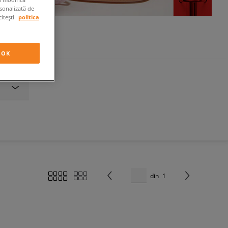
rsonalizată de
citești
politica
OK
din
1