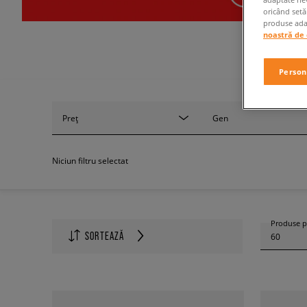
oricând setă
produse adap
noastră de 
Person
Preț
Gen
Niciun filtru selectat
Produse p
SORTEAZĂ
60