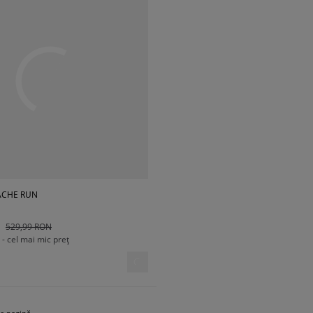
ACHE RUN
529,99 RON
- cel mai mic preț