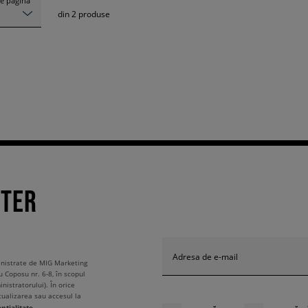
e pagină
din
2
produse
TTER
Adresa de e-mail
ministrate de MIG Marketing
u Coposu nr. 6-8, în scopul
nistratorului). În orice
tualizarea sau accesul la
ențialitate.