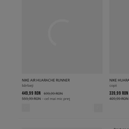
NIKE AIR HUARACHE RUNNER
NIKE HUAR
bărbați
copii
449,99 RON
339,99 RON
699,99 RON
559,99 RON
- cel mai mic preț
409,99 RON