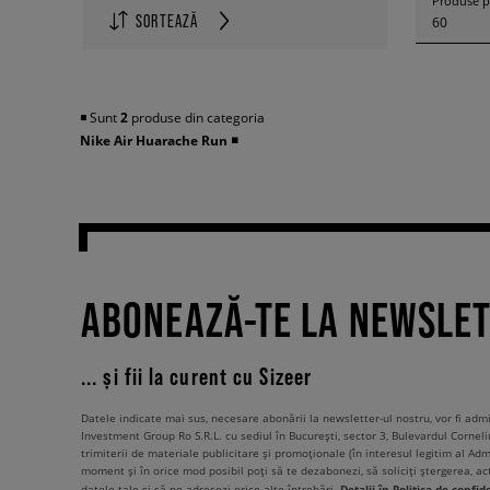
Produse p
SORTEAZĂ
60
◾️ Sunt
2
produse din categoria
Nike Air Huarache Run
◾️
ABONEAZĂ-TE LA NEWSLE
... și fii la curent cu Sizeer
Datele indicate mai sus, necesare abonării la newsletter-ul nostru, vor fi ad
Investment Group Ro S.R.L. cu sediul în București, sector 3, Bulevardul Corneli
trimiterii de materiale publicitare și promoționale (în interesul legitim al Admi
moment și în orice mod posibil poți să te dezabonezi, să soliciți ștergerea, ac
Detalii în Politica de confid
datele tale și să ne adresezi orice alte întrebări.