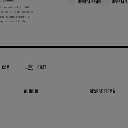
OFERTĂ FEMEI
OFERTĂ B
 din momentul primirii
ce faci click pe linkul de
ză cu alte promoții și
mești comunicări de
R.COM
CHAT
GHIDURI
DESPRE FIRMĂ