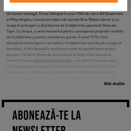
provenită de la zeița grecească a victoriei, face parte din grupul celor
mai mari producători de accesorii sport, îmbrăcăminte și încălțăminte
din lumea întreagă. Firma înființată în anul 1964 de către Bill Bowerman
și Philip Knight a funcționat inițial sub numele Blue Ribbon Sports și se
ocupa în principal cu distribuirea de încălțăminte japoneză Onitsuka
Tiger. Cu timpul, a venit momentul pentru conceperea propriilor modele
de încălțăminte și pentru extinderea gamei. În anul 1979 a fost
dezvoltată tehnologia cu aer pentru încălțămintea prevăzută cu logo-ul
brandului. A fost folosită în realizarea seriei de pantofi sport pentru
alergare Tailwind. Perna de aer ascunsă în talpă a fost expusă la
exterior în cazul
pantofilor sport Air Max
, care până în ziua de astăzi
sunt considerați o legendă vie, având statutul de produs iconic în stil
streetwear. Încălțămintea de damă Nike Air Max 90 aparține seriei
extrem de populare, care se bucură de o mare apreciere din partea
Mai multe
fanilor modei urbane și a persoanelor, care pun pe primul loc lejeritatea
de neînlocuit.
O serie de pantofi sport iconici –
Încălțămintea de damă Nike Air Max 90
ABONEAZĂ-TE LA
Pantofii sport Nike Air Max 90 au fost introduși lumii în anul 1990. Erau
prevăzuți cu o pernă mare, umplută cu aer – chiar mai mare decât cea a
NEWSLETTER
modelului original Air Max 1. Brandul din Oregon a profitat de