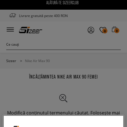
ALĂTURĂ-TE SIZEERCLUB
Livrare gratuită peste 400 RON
0
0
Sizeer
>
Nike Air Max 90
ÎNCĂLȚĂMINTEA NIKE AIR MAX 90 FEMEI
Modifică conținutul termenului căutat. Folosește mai
puține filtre.