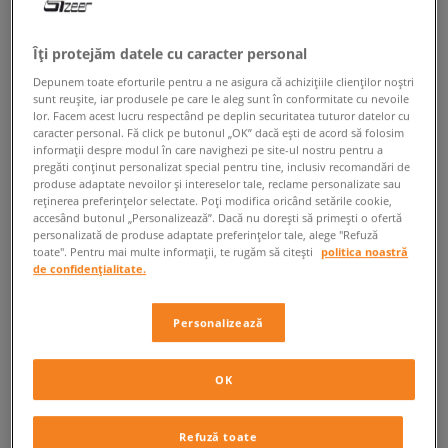
ÎNAPOI LA MAGAZIN
Îți protejăm datele cu caracter personal
Depunem toate eforturile pentru a ne asigura că achizițiile clienților noștri
sunt reușite, iar produsele pe care le aleg sunt în conformitate cu nevoile
lor. Facem acest lucru respectând pe deplin securitatea tuturor datelor cu
Încălțămintea de damă Nike Air Max 90 la
caracter personal. Fă click pe butonul „OK” dacă ești de acord să folosim
informații despre modul în care navighezi pe site-ul nostru pentru a
Sizeer
pregăti conținut personalizat special pentru tine, inclusiv recomandări de
produse adaptate nevoilor și intereselor tale, reclame personalizate sau
Brandul Nike
din Oregon a intrat definitiv în istoria modei, în primul rând
reținerea preferințelor selectate. Poți modifica oricând setările cookie,
accesând butonul „Personalizează”. Dacă nu dorești să primești o ofertă
datorită tehnologiei revoluționare de amortizare. Încălțămintea
Nike Air
personalizată de produse adaptate preferințelor tale, alege "Refuză
Max
este o adevărată legendă în rândul pantofilor sport. A fost
toate". Pentru mai multe informații, te rugăm să citești
politica noastră
proiectată la finalul anilor 70, iar astăzi reprezintă cel mai mare hit din
de confidențialitate.
oferta brandului. Designul mereu de actualitate, finisajul atent realizat și
confortul extraordinar sunt doar câteva dintre caracteristicile
încălțămintei cu pernă de gaz. Unele dintre colecțiile acestei serii
Personalizează
deosebite și-au câștigat statutul de legende urbane, iar printre ele se
numără și colecția Nike Air Max 90 pentru femei.
OK
Tehnologia de amortizare
Compania americană de
încălțăminte
, cunoscută sub denumirea
Refuză toate