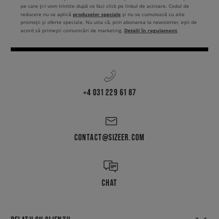
Vezi culorile disponibile ale modelului Nike Air Max 90
pe care ți-l vom trimite după ce faci click pe linkul de activare. Codul de
produselor speciale
reducere nu se aplică
și nu se cumulează cu alte
pentru femei:
promoții și oferte speciale. Nu uita că, prin abonarea la newsletter, ești de
Bej
Detalii în regulament
acord să primești comunicări de marketing.
.
Galben
Înapoi la:
Nike Air Max 90
+4 031 229 61 87
CONTACT@SIZEER.COM
CHAT