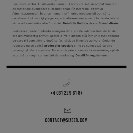
Max 95 disponibila online si in showroomurile Sizeer. Aici te asteapta
București, sector 3, Bulevardul Corneliu Coposu nr. 6-8, în scopul trimiterii
sneakers, datorita carora vei crea sute de tinute cool. Nu doar in stil
de materiale publicitare și promoționale (în interesul legitim al
sport.
Administratorului). În orice moment și în orice mod posibil poți să te
dezabonezi, să soliciți ștergerea, actualizarea sau accesul la datele tale și
Detalii în Politica de confidențialitate.
să ne adresezi orice alte întrebări.
Reducerea poate fi folosită o singură dată și este valabilă timp de 48 de
ore din momentul primirii acesteia. Va fi disponibilă într-un e-mail separat
pe care ți-l vom trimite după ce faci click pe linkul de activare. Codul de
produselor speciale
reducere nu se aplică
și nu se cumulează cu alte
promoții și oferte speciale. Nu uita că, prin abonarea la newsletter, ești de
Detalii în regulament
acord să primești comunicări de marketing.
.
+4 031 229 61 87
CONTACT@SIZEER.COM