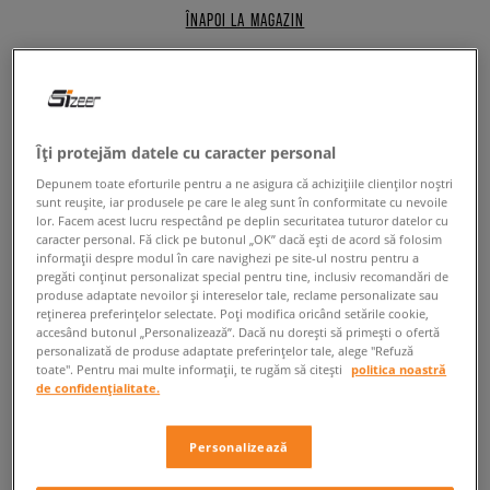
ÎNAPOI LA MAGAZIN
Nike Air Max 95
Îți protejăm datele cu caracter personal
Depunem toate eforturile pentru a ne asigura că achizițiile clienților noștri
Esti in cautarea unor pantofi care sa te faca sa te simti din alta lume? Iti
sunt reușite, iar produsele pe care le aleg sunt în conformitate cu nevoile
place aspectul retro si ceea ce a fost odata la moda iti da fiori pe sira
lor. Facem acest lucru respectând pe deplin securitatea tuturor datelor cu
spinarii? Daca te intereseaza calitatea oferita de branduri cunoscute,
caracter personal. Fă click pe butonul „OK” dacă ești de acord să folosim
sneakers
Nike Air Max 95
sunt facuti pentru tine! Doresti sa-ti exprimi
informații despre modul în care navighezi pe site-ul nostru pentru a
pregăti conținut personalizat special pentru tine, inclusiv recomandări de
stilul, vrei sa iesi in evidenta si, in acelasi timp, sa te bazezi pe solutii
produse adaptate nevoilor și intereselor tale, reclame personalizate sau
legendare? Descopera modelul care s-a lansat in anul '95, iar astazi - la
reținerea preferințelor selectate. Poți modifica oricând setările cookie,
fel ca la inceput - impresioneaza printr-un design modern si indraznet.
accesând butonul „Personalizează”. Dacă nu dorești să primești o ofertă
De neimaginat, dar totusi creat... pentru a asigura confortul la fiecare
personalizată de produse adaptate preferințelor tale, alege "Refuză
pas. In sensul propriu al cuvantului. Intregul concept Air Max 95 respecta
toate". Pentru mai multe informații, te rugăm să citești
politica noastră
de confidențialitate.
spiritul de inovatie si estetica avangardista a vremii. Datorita acestor
inspiratii unice, incaltamintea a devenit unul dintre cele mai usor de
recunoscut si iconice modele din istoria brandului
Nike
. Toata lumea
Personalizează
este familiarizata cu amortizarea cu aer, cu partea superioara
distinctiva si cu un confort de vis. Te intereseaza?