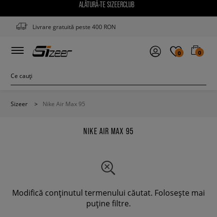
ALĂTURĂ-TE SIZEERCLUB
Livrare gratuită peste 400 RON
0
0
Sizeer
>
Nike Air Max 95
NIKE AIR MAX 95
Modifică conținutul termenului căutat. Folosește mai
puține filtre.