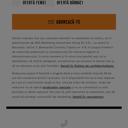
OFERTĂ FEMEI
OFERTĂ BĂRBAȚI
ABONEAZĂ-TE
Datele indicate mai sus, necesare abonării la newsletter-ul nostru, vor fi
administrate de MIG Marketing Investment Group Ro S.R.L. cu sediul în
București, sector 3, Bulevardul Corneliu Coposu nr. 6-8, în scopul trimiterii
de materiale publicitare și promoționale (în interesul legitim al
Administratorului). În orice moment și în orice mod posibil poți să te
dezabonezi, să soliciți ștergerea, actualizarea sau accesul la datele tale și
Detalii în Politica de confidențialitate.
să ne adresezi orice alte întrebări.
Reducerea poate fi folosită o singură dată și este valabilă timp de 48 de
ore din momentul primirii acesteia. Va fi disponibilă într-un e-mail separat
pe care ți-l vom trimite după ce faci click pe linkul de activare. Codul de
produselor speciale
reducere nu se aplică
și nu se cumulează cu alte
promoții și oferte speciale. Nu uita că, prin abonarea la newsletter, ești de
Detalii în regulament
acord să primești comunicări de marketing.
.