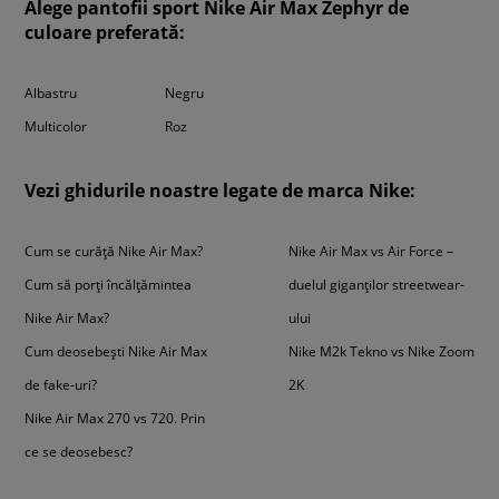
Alege pantofii sport Nike Air Max Zephyr de
culoare preferată:
Albastru
Negru
Multicolor
Roz
Vezi ghidurile noastre legate de marca Nike:
Cum se curăță Nike Air Max?
Nike Air Max vs Air Force –
Cum să porți încălțămintea
duelul giganților streetwear-
Nike Air Max?
ului
Cum deosebești Nike Air Max
Nike M2k Tekno vs Nike Zoom
de fake-uri?
2K
Nike Air Max 270 vs 720. Prin
ce se deosebesc?