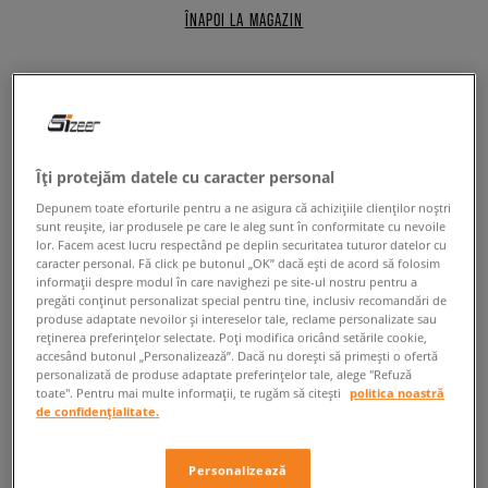
ÎNAPOI LA MAGAZIN
Nike Air Max Zephyr - pantofi sport
futuriști, decorați cu simbolul
Îți protejăm datele cu caracter personal
Swoosh
Depunem toate eforturile pentru a ne asigura că achizițiile clienților noștri
sunt reușite, iar produsele pe care le aleg sunt în conformitate cu nevoile
lor. Facem acest lucru respectând pe deplin securitatea tuturor datelor cu
Pantofii Nike Air Max Zephyr fac trimitere la un alt model cunoscut din
caracter personal. Fă click pe butonul „OK” dacă ești de acord să folosim
portofoliul companiei din Oregon -
Air Max 720
. Încălțămintea modernă
informații despre modul în care navighezi pe site-ul nostru pentru a
și flexibilă este prevăzută cu aceeași pernă de aer de dimensiuni mari și
pregăti conținut personalizat special pentru tine, inclusiv recomandări de
iese în evidență prin rezistența excelentă la abraziune. Datorită
produse adaptate nevoilor și intereselor tale, reclame personalizate sau
designului futurist,
sneakerșii
se potrivesc ideal cu outfit-urile în stil
reținerea preferințelor selectate. Poți modifica oricând setările cookie,
accesând butonul „Personalizează”. Dacă nu dorești să primești o ofertă
streetwear. Dacă vrei să te bucuri de un look urban la modă, îi poți purta
personalizată de produse adaptate preferințelor tale, alege "Refuză
cu hanorace și
pantaloni de trening
.
toate". Pentru mai multe informații, te rugăm să citești
politica noastră
de confidențialitate.
Air Max Zephyr - descoperă sneakerșii moderni
marca Nike
Personalizează