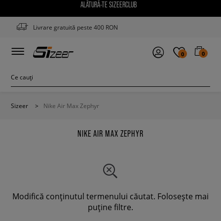
ALĂTURĂ-TE SIZEERCLUB
Livrare gratuită peste 400 RON
0
0
Sizeer
>
Nike Air Max Zephyr
NIKE AIR MAX ZEPHYR
Modifică conținutul termenului căutat. Folosește mai
puține filtre.