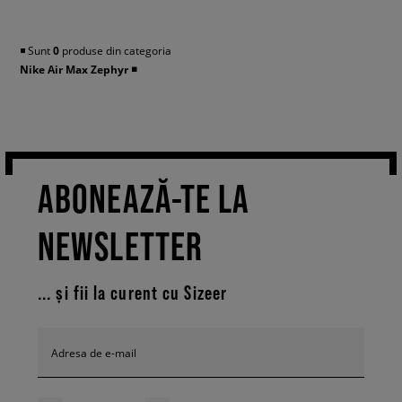
◾️ Sunt
0
produse din categoria
Nike Air Max Zephyr
◾️
ABONEAZĂ-TE LA
NEWSLETTER
... și fii la curent cu Sizeer
Adresa de e-mail