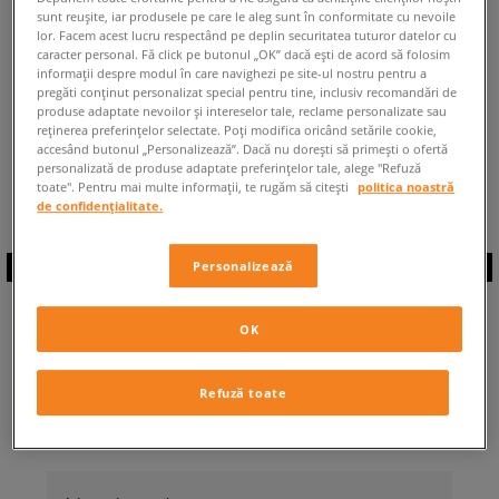
sunt reușite, iar produsele pe care le aleg sunt în conformitate cu nevoile
ÎNAPOI LA MAGAZIN
lor. Facem acest lucru respectând pe deplin securitatea tuturor datelor cu
caracter personal. Fă click pe butonul „OK” dacă ești de acord să folosim
informații despre modul în care navighezi pe site-ul nostru pentru a
pregăti conținut personalizat special pentru tine, inclusiv recomandări de
produse adaptate nevoilor și intereselor tale, reclame personalizate sau
reținerea preferințelor selectate. Poți modifica oricând setările cookie,
accesând butonul „Personalizează”. Dacă nu dorești să primești o ofertă
◾️ Sunt
0
produse din categoria
Bărbați
personalizată de produse adaptate preferințelor tale, alege "Refuză
Nike Alpha Lite
◾️
toate". Pentru mai multe informații, te rugăm să citești
politica noastră
de confidențialitate.
Personalizează
ABONEAZĂ-TE LA
OK
NEWSLETTER
Refuză toate
... și fii la curent cu Sizeer