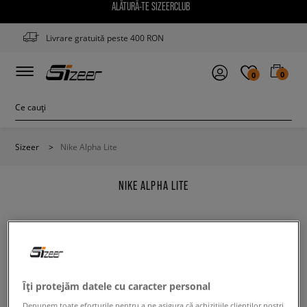
ALĂTURĂ-TE SIZEERCLUB
Livrare gratuită peste 400 RON
0
0
Sizeer
>
Nike Alpha Lite
NIKE ALPHA LITE
Modifică conținutul termenului căutat. Folosește mai
Îți protejăm datele cu caracter personal
puține filtre.
Depunem toate eforturile pentru a ne asigura că achizițiile clienților noștri