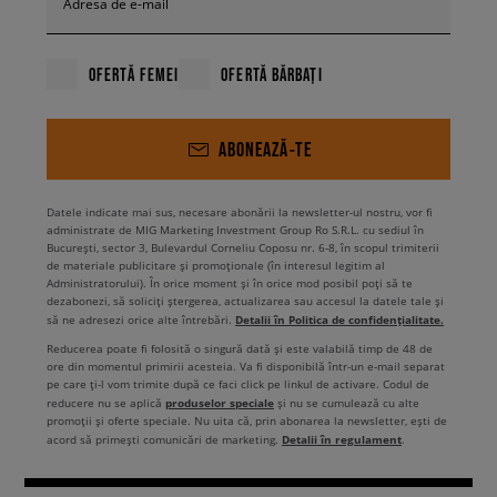
Adresa de e-mail
OFERTĂ FEMEI
OFERTĂ BĂRBAȚI
ABONEAZĂ-TE
Datele indicate mai sus, necesare abonării la newsletter-ul nostru, vor fi
administrate de MIG Marketing Investment Group Ro S.R.L. cu sediul în
București, sector 3, Bulevardul Corneliu Coposu nr. 6-8, în scopul trimiterii
de materiale publicitare și promoționale (în interesul legitim al
Administratorului). În orice moment și în orice mod posibil poți să te
dezabonezi, să soliciți ștergerea, actualizarea sau accesul la datele tale și
Detalii în Politica de confidențialitate.
să ne adresezi orice alte întrebări.
Reducerea poate fi folosită o singură dată și este valabilă timp de 48 de
ore din momentul primirii acesteia. Va fi disponibilă într-un e-mail separat
pe care ți-l vom trimite după ce faci click pe linkul de activare. Codul de
produselor speciale
reducere nu se aplică
și nu se cumulează cu alte
promoții și oferte speciale. Nu uita că, prin abonarea la newsletter, ești de
Detalii în regulament
acord să primești comunicări de marketing.
.