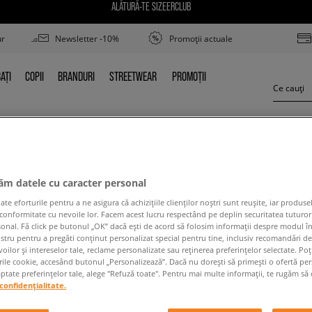
ALĂTURĂ-TE SIZEERCLUB
ur
Newsletter -10%
Promoții actuale
AȚI
COPII
BRANDURI
STREETWEAR
PROMOȚII
BAȚI
COPII
BRANDURI
STREETWEAR
PROMOȚII
NIKE CHALLENGER
jăm datele cu caracter personal
 eforturile pentru a ne asigura că achizițiile clienților noștri sunt reușite, iar produsel
 conformitate cu nevoile lor. Facem acest lucru respectând pe deplin securitatea tuturor
sonal. Fă click pe butonul „OK” dacă ești de acord să folosim informații despre modul î
ostru pentru a pregăti conținut personalizat special pentru tine, inclusiv recomandări d
oilor și intereselor tale, reclame personalizate sau reținerea preferințelor selectate. Po
rile cookie, accesând butonul „Personalizează”. Dacă nu dorești să primești o ofertă pe
 conținutul termenului căutat. Folosește mai puțin
tate preferințelor tale, alege "Refuză toate". Pentru mai multe informații, te rugăm să 
confidențialitate.
ÎNAPOI LA MAGAZIN