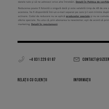
Detalii în Politica de confid
datele tale și să ne adresezi orice alte întrebări.
Reducerea poate fi folosită o singură dată și este valabilă timp de 48 de ore
acesteia. Va fi disponibilă într-un e-mail separat pe care ți-l vom trimite după 
produselor speciale
activare. Codul de reducere nu se aplică
și nu se cumulea
oferte speciale. Nu uita că, prin abonarea la newsletter, ești de acord să pri
Detalii în regulament
marketing.
.
+4 031 229 61 87
CONTACT@SIZEE
RELAȚII CU CLIENȚII
INFORMAȚII