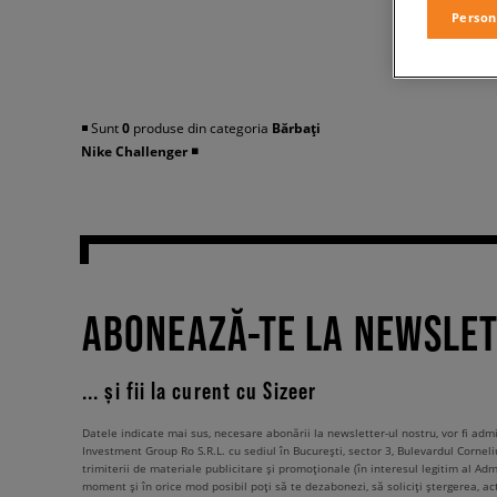
Person
◾️ Sunt
0
produse din categoria
Bărbați
Nike Challenger
◾️
ABONEAZĂ-TE LA NEWSLE
... și fii la curent cu Sizeer
Datele indicate mai sus, necesare abonării la newsletter-ul nostru, vor fi ad
Investment Group Ro S.R.L. cu sediul în București, sector 3, Bulevardul Corneli
trimiterii de materiale publicitare și promoționale (în interesul legitim al Admi
moment și în orice mod posibil poți să te dezabonezi, să soliciți ștergerea, ac