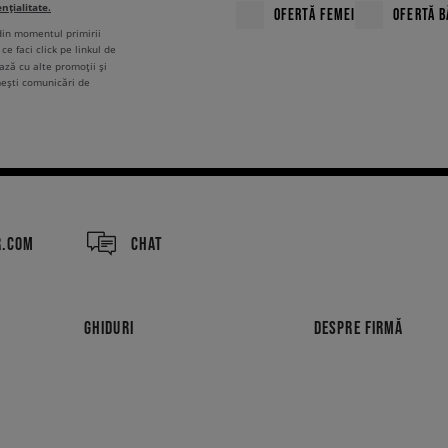
ențialitate.
OFERTĂ FEMEI
OFERTĂ B
 din momentul primirii
ce faci click pe linkul de
ză cu alte promoții și
mești comunicări de
R.COM
CHAT
GHIDURI
DESPRE FIRMĂ