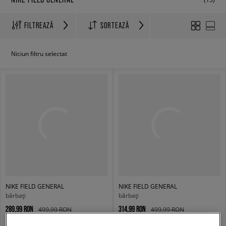
FILTREAZĂ
SORTEAZĂ
Niciun filtru selectat
NIKE FIELD GENERAL
NIKE FIELD GENERAL
bărbați
bărbați
289,99 RON
314,99 RON
499,99 RON
499,99 RON
399,99 RON
- cel mai mic preț
319,99 RON
- cel mai mic preț