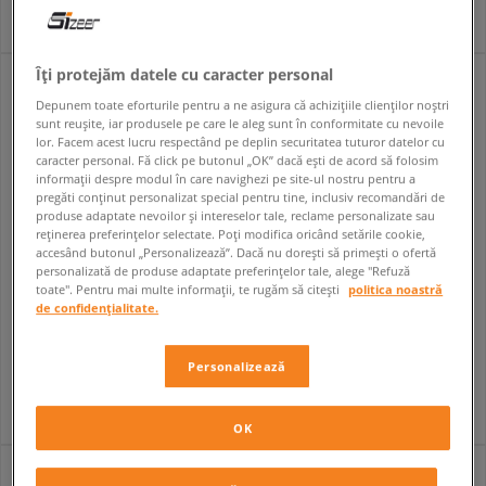
+ 2
Îți protejăm datele cu caracter personal
Depunem toate eforturile pentru a ne asigura că achizițiile clienților noștri
sunt reușite, iar produsele pe care le aleg sunt în conformitate cu nevoile
lor. Facem acest lucru respectând pe deplin securitatea tuturor datelor cu
caracter personal. Fă click pe butonul „OK” dacă ești de acord să folosim
informații despre modul în care navighezi pe site-ul nostru pentru a
pregăti conținut personalizat special pentru tine, inclusiv recomandări de
produse adaptate nevoilor și intereselor tale, reclame personalizate sau
reținerea preferințelor selectate. Poți modifica oricând setările cookie,
accesând butonul „Personalizează”. Dacă nu dorești să primești o ofertă
personalizată de produse adaptate preferințelor tale, alege "Refuză
toate". Pentru mai multe informații, te rugăm să citești
politica noastră
NIKE FIELD GENERAL
NIKE WMNS FIELD GENERAL NSTLG
de confidențialitate.
bărbați
femei
334,99 RON
294,99 RON
499,99 RON
499,99 RON
Personalizează
344,99 RON
- cel mai mic preț
299,99 RON
- cel mai mic preț
OK