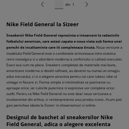
din
1
Nike Field General la Sizeer
Sneakersii Nike Field General reprezinta o intoarcere la radacinile
fotbalului american, care astazi capata o noua viata sub forma unei
perechi de incaltaminte care iti completeaza tinuta.
Noua versiune a
modelului Field General este o combinatie armonioasa intre estetica
retro nostalgica si o abordare moderna a confortului si calitatii executiei.
Exact asa cum ne place. Sneakers completati de materiale mai bune,
amortizare moderna si detalii rafinate, au devenit nu numai un omagiu
adus trecutului, ci si o alegere atractiva pentru cei care iubesc vibe-ul
vintage in fiecare zi. Forma simpla si minimalista se potriveste cu
aproape orice, iar culorile puternice si expresive vor completa orice
outfit. Pentru ca Nike Field General nu este doar noua versiunea a
incaltamintei din arhiva, ci reinterpretarea unui produs iconic. Acum poti
gasi perechea ideala la Sizeer: in showroomuri si online.
Designul de baschet al sneakersilor Nike
Field General, adica o alegere excelenta