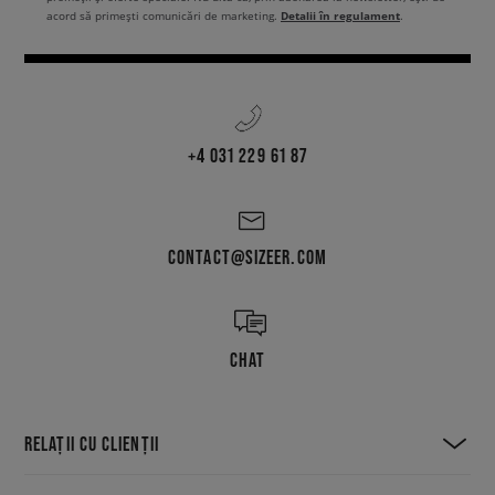
Detalii în regulament
acord să primești comunicări de marketing.
.
+4 031 229 61 87
CONTACT@SIZEER.COM
CHAT
RELAȚII CU CLIENȚII