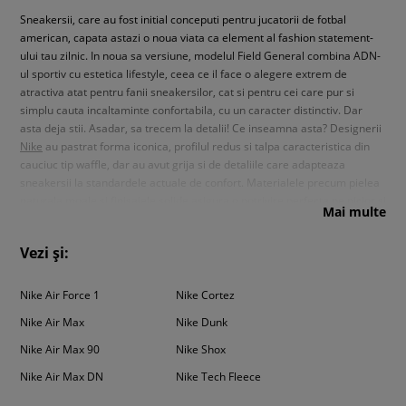
Sneakersii, care au fost initial conceputi pentru jucatorii de fotbal
american, capata astazi o noua viata ca element al fashion statement-
ului tau zilnic. In noua sa versiune, modelul Field General combina ADN-
ul sportiv cu estetica lifestyle, ceea ce il face o alegere extrem de
atractiva atat pentru fanii sneakersilor, cat si pentru cei care pur si
simplu cauta incaltaminte confortabila, cu un caracter distinctiv. Dar
asta deja stii. Asadar, sa trecem la detalii! Ce inseamna asta? Designerii
Nike
au pastrat forma iconica, profilul redus si talpa caracteristica din
cauciuc tip waffle, dar au avut grija si de detaliile care adapteaza
sneakersii la standardele actuale de confort. Materialele precum pielea
naturala moale si finisajele solide asigura o potrivire perfecta pe picior si
Mai multe
confortul in timpul purtarii indelungate.
Incaltamintea Nike Field
General este un exemplu al modului in care marca poate sa se
Vezi și:
inspire din propria istorie, fara a cadea in nostalgia banala, ci
transformand clasicul in ceva proaspat, modern si foarte actual.
In
lumea modei, in care autenticitatea si istoria conteaza din ce in ce mai
Nike Air Force 1
Nike Cortez
mult, sneakers Nike Field General se incadreaza perfect. Acesta este un
Nike Air Max
Nike Dunk
model cu care vei crea numai tinute de campion. Si care nu va disparea
dupa un singur sezon. Si, in ciuda radacinilor sale fotbalistice, nu ne
Nike Air Max 90
Nike Shox
referim aici la sezonul de fotbal.
Nike Air Max DN
Nike Tech Fleece
Toate culorile ale sneakersilor Nike Field