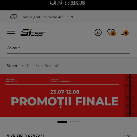
ALĂTURĂ-TE SIZEERCLUB
Livrare gratuită peste 400 RON
0
0
Sizeer
>
Nike Field General
NIKE FIELD GENERAL
(13)