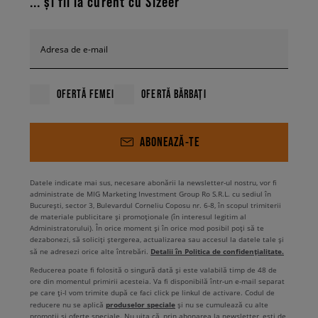
... și fii la curent cu Sizeer
Viziteaza unul dintre showroomurile noastre si probeaza sneakersii Field
General sau cumpara modelul online: pe site-ul web sau in aplicatie.
Pentru inspiratie in crearea tinutelor cu acesti sneakersi in rol principal,
Adresa de e-mail
acceseaza retelele noastre de socializare!
OFERTĂ FEMEI
OFERTĂ BĂRBAȚI
ABONEAZĂ-TE
Datele indicate mai sus, necesare abonării la newsletter-ul nostru, vor fi
administrate de MIG Marketing Investment Group Ro S.R.L. cu sediul în
București, sector 3, Bulevardul Corneliu Coposu nr. 6-8, în scopul trimiterii
de materiale publicitare și promoționale (în interesul legitim al
Administratorului). În orice moment și în orice mod posibil poți să te
dezabonezi, să soliciți ștergerea, actualizarea sau accesul la datele tale și
Detalii în Politica de confidențialitate.
să ne adresezi orice alte întrebări.
Reducerea poate fi folosită o singură dată și este valabilă timp de 48 de
ore din momentul primirii acesteia. Va fi disponibilă într-un e-mail separat
pe care ți-l vom trimite după ce faci click pe linkul de activare. Codul de
produselor speciale
reducere nu se aplică
și nu se cumulează cu alte
promoții și oferte speciale. Nu uita că, prin abonarea la newsletter, ești de