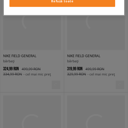
Refuză toate
NIKE FIELD GENERAL
NIKE FIELD GENERAL
bărbați
bărbați
324,99 RON
319,99 RON
499,99 RON
499,99 RON
334,99 RON
- cel mai mic preț
329,99 RON
- cel mai mic preț