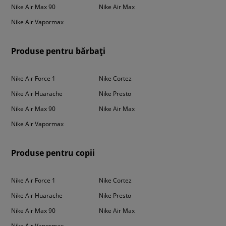
Nike Air Max 90
Nike Air Max
asortarea lor la o ținută interesantă nu va fi o problemă. Doar adaugă
blugii preferați sau o pereche de colanți la ei, în care să te simți în largul
Nike Air Vapormax
tău! Întregește ținuta cu un tricou sau o bluză sport care se potrivește
perfect cu cele mai noi tendințe. În aceste ținute te vei simți grozav!
Produse pentru bărbați
Nike Air Force 1
Nike Cortez
Nike Air Huarache
Nike Presto
Nike Air Max 90
Nike Air Max
Nike Air Vapormax
Produse pentru copii
Nike Air Force 1
Nike Cortez
Nike Air Huarache
Nike Presto
Nike Air Max 90
Nike Air Max
Nike Air Vapormax