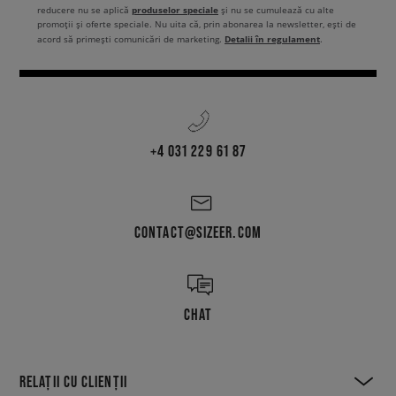
produselor speciale
reducere nu se aplică
și nu se cumulează cu alte
promoții și oferte speciale. Nu uita că, prin abonarea la newsletter, ești de
Detalii în regulament
acord să primești comunicări de marketing.
.
+4 031 229 61 87
CONTACT@SIZEER.COM
CHAT
RELAȚII CU CLIENȚII