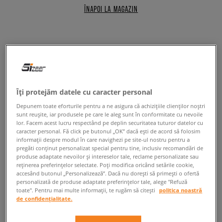
ÎNAPOI LA MAGAZIN
NIKE PANTHEOS LA SIZEER
Îți protejăm datele cu caracter personal
Alege designul clasic din anii '90 într-o ediție modernă cu Nike. Pantheos
este un model de pantofi sport care te va surprinde prin simplitatea
Depunem toate eforturile pentru a ne asigura că achizițiile clienților noștri
formei și calitatea înaltă a manoperei. Bucură-te de comfort la fiecare
sunt reușite, iar produsele pe care le aleg sunt în conformitate cu nevoile
pas într-o pereche de pantofi care sunt nu numai eleganți, ci și rezistenți!
lor. Facem acest lucru respectând pe deplin securitatea tuturor datelor cu
Printre diferitele variante de culori vei găsi cu siguranță perechea care
caracter personal. Fă click pe butonul „OK” dacă ești de acord să folosim
informații despre modul în care navighezi pe site-ul nostru pentru a
se încadrează perfect în stilul tău de zi cu zi.
pregăti conținut personalizat special pentru tine, inclusiv recomandări de
produse adaptate nevoilor și intereselor tale, reclame personalizate sau
Comfortul marca Nike Pantheos
reținerea preferințelor selectate. Poți modifica oricând setările cookie,
accesând butonul „Personalizează”. Dacă nu dorești să primești o ofertă
personalizată de produse adaptate preferințelor tale, alege "Refuză
Brandul din Oregon mereu acordă atenție fiecărui detaliu când vine
toate". Pentru mai multe informații, te rugăm să citești
politica noastră
vorba de noi modele, motiv pentru care Nike Pantheos se caracterizează
de confidențialitate.
prin cea mai înaltă calitate a manoperei. Materialele utilizate la
fabricarea acestui model, cum ar fi pielea întoarsă, cauciucul rezistent la