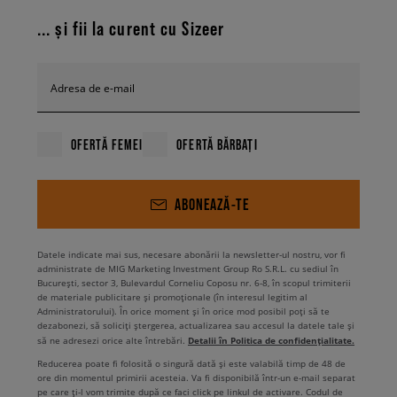
... și fii la curent cu Sizeer
Adresa de e-mail
OFERTĂ FEMEI
OFERTĂ BĂRBAȚI
ABONEAZĂ-TE
Datele indicate mai sus, necesare abonării la newsletter-ul nostru, vor fi
administrate de MIG Marketing Investment Group Ro S.R.L. cu sediul în
București, sector 3, Bulevardul Corneliu Coposu nr. 6-8, în scopul trimiterii
de materiale publicitare și promoționale (în interesul legitim al
Administratorului). În orice moment și în orice mod posibil poți să te
dezabonezi, să soliciți ștergerea, actualizarea sau accesul la datele tale și
Detalii în Politica de confidențialitate.
să ne adresezi orice alte întrebări.
Reducerea poate fi folosită o singură dată și este valabilă timp de 48 de
ore din momentul primirii acesteia. Va fi disponibilă într-un e-mail separat
pe care ți-l vom trimite după ce faci click pe linkul de activare. Codul de