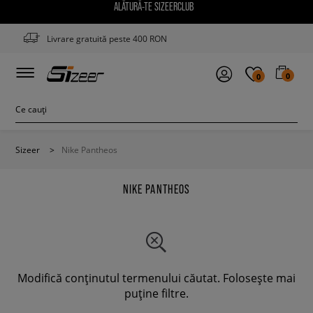
ALĂTURĂ-TE SIZEERCLUB
Livrare gratuită peste 400 RON
0
0
Sizeer
>
Nike Pantheos
NIKE PANTHEOS
Modifică conținutul termenului căutat. Folosește mai
puține filtre.