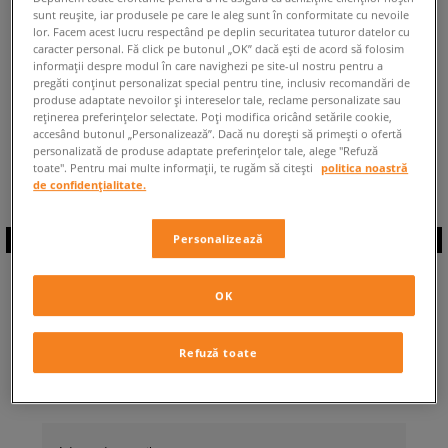
sunt reușite, iar produsele pe care le aleg sunt în conformitate cu nevoile
ÎNAPOI LA MAGAZIN
lor. Facem acest lucru respectând pe deplin securitatea tuturor datelor cu
caracter personal. Fă click pe butonul „OK” dacă ești de acord să folosim
informații despre modul în care navighezi pe site-ul nostru pentru a
pregăti conținut personalizat special pentru tine, inclusiv recomandări de
produse adaptate nevoilor și intereselor tale, reclame personalizate sau
reținerea preferințelor selectate. Poți modifica oricând setările cookie,
accesând butonul „Personalizează”. Dacă nu dorești să primești o ofertă
◾️ Sunt
0
produse din categoria
Bărbați
personalizată de produse adaptate preferințelor tale, alege "Refuză
Nike Signal
◾️
toate". Pentru mai multe informații, te rugăm să citești
politica noastră
de confidențialitate.
Personalizează
ABONEAZĂ-TE LA
OK
NEWSLETTER
Refuză toate
... și fii la curent cu Sizeer