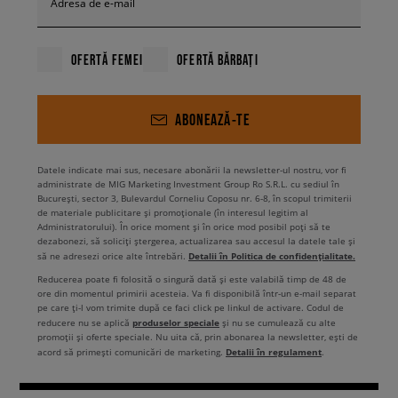
Adresa de e-mail
OFERTĂ FEMEI
OFERTĂ BĂRBAȚI
ABONEAZĂ-TE
Datele indicate mai sus, necesare abonării la newsletter-ul nostru, vor fi
administrate de MIG Marketing Investment Group Ro S.R.L. cu sediul în
București, sector 3, Bulevardul Corneliu Coposu nr. 6-8, în scopul trimiterii
de materiale publicitare și promoționale (în interesul legitim al
Administratorului). În orice moment și în orice mod posibil poți să te
dezabonezi, să soliciți ștergerea, actualizarea sau accesul la datele tale și
Detalii în Politica de confidențialitate.
să ne adresezi orice alte întrebări.
Reducerea poate fi folosită o singură dată și este valabilă timp de 48 de
ore din momentul primirii acesteia. Va fi disponibilă într-un e-mail separat
pe care ți-l vom trimite după ce faci click pe linkul de activare. Codul de
produselor speciale
reducere nu se aplică
și nu se cumulează cu alte
promoții și oferte speciale. Nu uita că, prin abonarea la newsletter, ești de
Detalii în regulament
acord să primești comunicări de marketing.
.