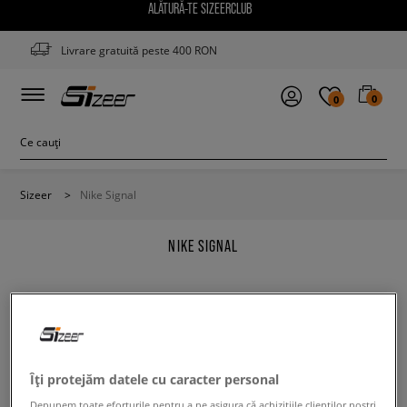
ALĂTURĂ-TE SIZEERCLUB
Livrare gratuită peste 400 RON
0
0
Sizeer
>
Nike Signal
NIKE SIGNAL
Modifică conținutul termenului căutat. Folosește mai
Îți protejăm datele cu caracter personal
puține filtre.
Depunem toate eforturile pentru a ne asigura că achizițiile clienților noștri