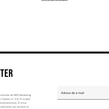
TTER
Adresa de e-mail
ministrate de MIG Marketing
u Coposu nr. 6-8, în scopul
nistratorului). În orice
tualizarea sau accesul la