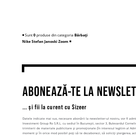
◾️ Sunt
0
produse din categoria
Bărbați
Nike Stefan Janoski Zoom
◾️
ABONEAZĂ-TE LA NEWSLE
... și fii la curent cu Sizeer
Datele indicate mai sus, necesare abonării la newsletter-ul nostru, vor fi ad
Investment Group Ro S.R.L. cu sediul în București, sector 3, Bulevardul Corneli
trimiterii de materiale publicitare și promoționale (în interesul legitim al Admi
moment și în orice mod posibil poți să te dezabonezi, să soliciți ștergerea, ac