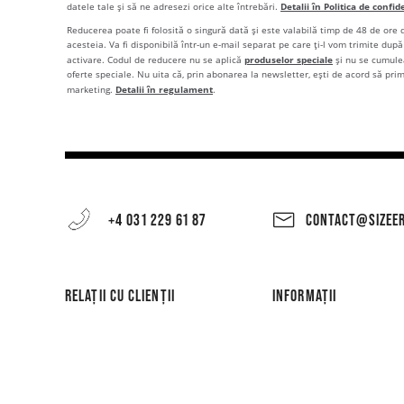
Detalii în Politica de confid
datele tale și să ne adresezi orice alte întrebări.
Reducerea poate fi folosită o singură dată și este valabilă timp de 48 de ore
acesteia. Va fi disponibilă într-un e-mail separat pe care ți-l vom trimite după 
produselor speciale
activare. Codul de reducere nu se aplică
și nu se cumulea
oferte speciale. Nu uita că, prin abonarea la newsletter, ești de acord să pri
Detalii în regulament
marketing.
.
+4 031 229 61 87
CONTACT@SIZEE
RELAȚII CU CLIENȚII
INFORMAȚII