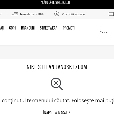
ALĂTURĂ-TE SIZEERCLUB
ur
Newsletter -10%
Promoții actuale
AȚI
COPII
BRANDURI
STREETWEAR
PROMOȚII
BAȚI
COPII
BRANDURI
STREETWEAR
PROMOȚII
NIKE STEFAN JANOSKI ZOOM
 conținutul termenului căutat. Folosește mai puțin
ÎNAPOI LA MAGAZIN