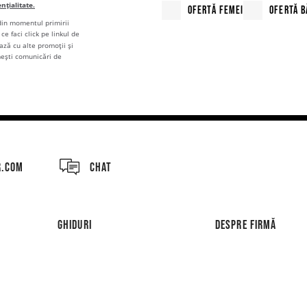
ențialitate.
OFERTĂ FEMEI
OFERTĂ B
 din momentul primirii
ce faci click pe linkul de
ză cu alte promoții și
mești comunicări de
R.COM
CHAT
GHIDURI
DESPRE FIRMĂ