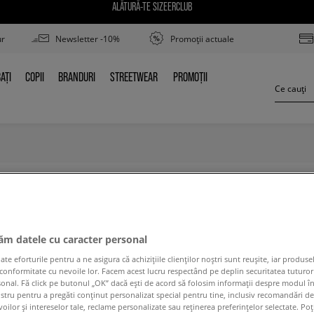
ALĂTURĂ-TE SIZEERCLUB
ur
Newsletter -10%
Promoții actuale
AȚI
COPII
BRANDURI
STREETWEAR
PROMOȚII
BAȚI
COPII
BRANDURI
STREETWEAR
PROMOȚII
NIKE VIBENNA
jăm datele cu caracter personal
 eforturile pentru a ne asigura că achizițiile clienților noștri sunt reușite, iar produsel
 conformitate cu nevoile lor. Facem acest lucru respectând pe deplin securitatea tuturor
 conținutul termenului căutat. Folosește mai puțin
sonal. Fă click pe butonul „OK” dacă ești de acord să folosim informații despre modul î
ostru pentru a pregăti conținut personalizat special pentru tine, inclusiv recomandări d
oilor și intereselor tale, reclame personalizate sau reținerea preferințelor selectate. Po
ÎNAPOI LA MAGAZIN