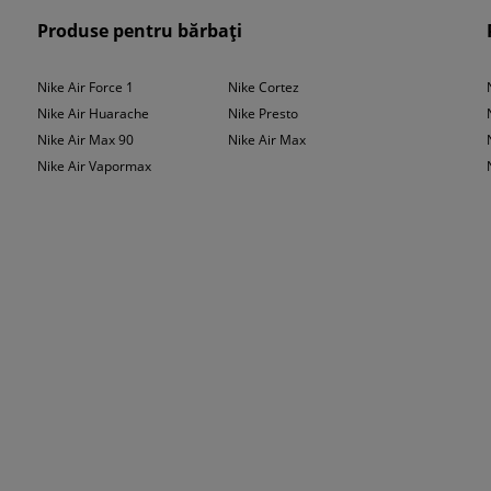
Produse pentru bărbați
ces la blugii preferați și la un tricou simplu. Acest aspect îți va oferi prospețime și
Nike Air Force 1
Nike Cortez
aining sau colanți - vei crea o ținmută care să asigure o libertate totală de mișca
t, și de un aspect minunat!
Nike Air Huarache
Nike Presto
Nike Air Max 90
Nike Air Max
Nike Air Vapormax