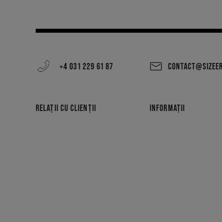
+4 031 229 61 87
CONTACT@SIZEE
RELAȚII CU CLIENȚII
INFORMAȚII