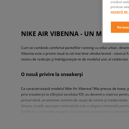
oricând setă
produse adap
noastră de 
Person
NIKE AIR VIBENNA - UN MODEL C
Cum se combină comfortul pantofilor running cu stilul urban, dinami
Vibenna este o privire nouă la cel mai bine vândut brand - clasicul A
nostru de redacție și îndrăgostește-te de modelul unic al celebrului
O nouă privire la sneakerși
Ce caracterizează modelul Nike Air Vibenna? Mai presus de toate, pov
privi sneakerșii la sfârșitul secolului XXI, au devenit o matrice pen
primul rând, un amestec extrem de reușit de istorie și modernitate. Ext
Silueta simplă, aproape minimalistă este o alegere minunată pentru c
fortificat cu o inserție neagră, care asigură amortizarea suplimen
brandului și cea mai înaltă calitate a manoperei. Talpa groasă, din 