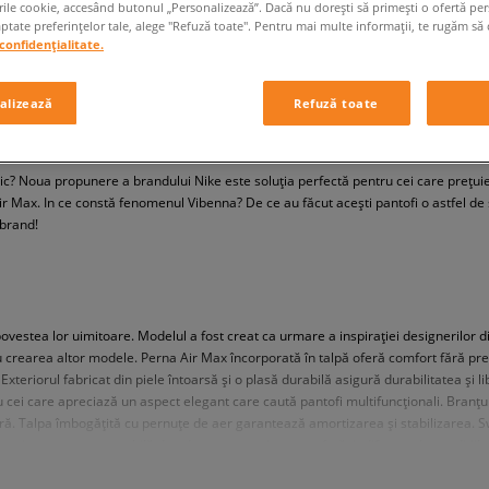
rile cookie, accesând butonul „Personalizează”. Dacă nu dorești să primești o ofertă pe
tate preferințelor tale, alege "Refuză toate". Pentru mai multe informații, te rugăm să 
confidențialitate.
alizează
Refuză toate
LASIC ÎNTR-O VERSIUNE NOUĂ
c? Noua propunere a brandului Nike este soluția perfectă pentru cei care prețuies
ir Max. In ce constă fenomenul Vibenna? De ce au făcut acești pantofi o astfel de 
 brand!
estea lor uimitoare. Modelul a fost creat ca urmare a inspirației designerilor di
tru crearea altor modele. Perna Air Max încorporată în talpă oferă comfort fără pr
eriorul fabricat din piele întoarsă și o plasă durabilă asigură durabilitatea și libe
ei care apreciază un aspect elegant care caută pantofi multifuncționali. Branțul 
tară. Talpa îmbogățită cu pernuțe de aer garantează amortizarea și stabilizarea. 
cauciuc, este responsabilă de aderența pe orice suprafață, indiferent de condițiil