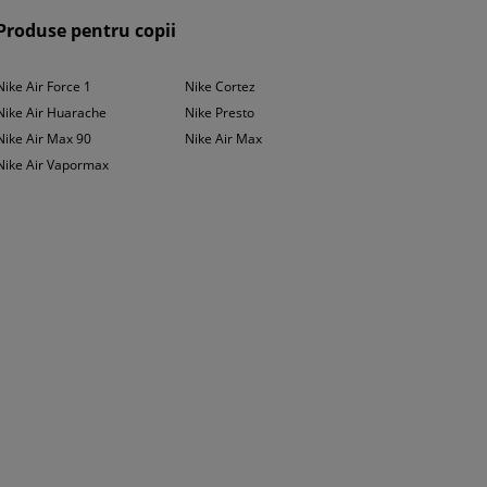
Produse pentru copii
 comfort în timpul unei zile lungi în jungla urbana. Îți place stilul
Nike Air Force 1
Nike Cortez
re. Preferi îmbrăcămintea girly? Poți pariați pe o combinația de Nike
Nike Air Huarache
Nike Presto
Nike Air Max 90
Nike Air Max
Nike Air Vapormax