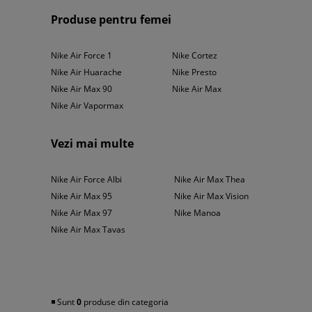
La ce să îi porți?
Produse pentru femei
Nike Air Vibenna este un pantof multifuncțional. Poți să îi porți cu suc
Nike Air Force 1
Nike Cortez
sport lejer? Asortează acești pantofi la o pereche de pantaloni de tr
Air Vibenna și o rochie sau o fustă boho - te vei bucura și de comfor
Nike Air Huarache
Nike Presto
Nike Air Max 90
Nike Air Max
Nike Air Vapormax
Vezi mai multe
Nike Air Force Albi
Nike Air Max Thea
Nike Air Max 95
Nike Air Max Vision
Nike Air Max 97
Nike Manoa
Nike Air Max Tavas
◾️ Sunt
0
produse din categoria