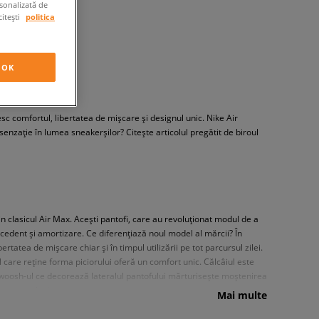
rsonalizată de
citești
politica
OK
c comfortul, libertatea de mișcare și designul unic. Nike Air
senzație în lumea sneakerșilor? Citește articolul pregătit de biroul
n clasicul Air Max. Acești pantofi, care au revoluționat modul de a
ecedent și amortizare. Ce diferențiază noul model al mărcii? În
rtatea de mișcare chiar și în timpul utilizării pe tot parcursul zilei.
care reține forma piciorului oferă un comfort unic. Călcâiul este
Swoosh-ul ce decorează lateralul pantofului mărturisește moștenirea
e meteorologice.
Mai multe