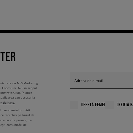
TTER
Adresa de e-mail
ministrate de MIG Marketing
u Coposu nr. 6-8, în scopul
nistratorului). În orice
tualizarea sau accesul la
ențialitate.
OFERTĂ FEMEI
OFERTĂ B
 din momentul primirii
ce faci click pe linkul de
ză cu alte promoții și
mești comunicări de