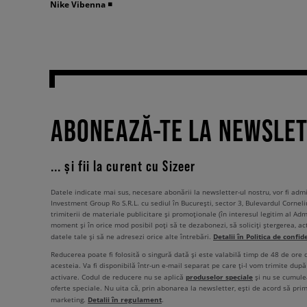
Nike Vibenna
◾️
ABONEAZĂ-TE LA NEWSLE
... și fii la curent cu Sizeer
Datele indicate mai sus, necesare abonării la newsletter-ul nostru, vor fi ad
Investment Group Ro S.R.L. cu sediul în București, sector 3, Bulevardul Corneli
trimiterii de materiale publicitare și promoționale (în interesul legitim al Admi
moment și în orice mod posibil poți să te dezabonezi, să soliciți ștergerea, ac
Detalii în Politica de confid
datele tale și să ne adresezi orice alte întrebări.
Reducerea poate fi folosită o singură dată și este valabilă timp de 48 de ore
acesteia. Va fi disponibilă într-un e-mail separat pe care ți-l vom trimite după 
produselor speciale
activare. Codul de reducere nu se aplică
și nu se cumulea
oferte speciale. Nu uita că, prin abonarea la newsletter, ești de acord să pri
Detalii în regulament
marketing.
.