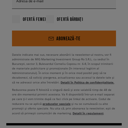
Adresa de e-mail
OFERTĂ FEMEI
OFERTĂ BĂRBAȚI
ABONEAZĂ-TE
Datele indicate mai sus, necesare abonării la newsletter-ul nostru, vor fi
administrate de MIG Marketing Investment Group Ro S.R.L. cu sediul în
București, sector 3, Bulevardul Corneliu Coposu nr. 6-8, în scopul trimiterii
de materiale publicitare și promoționale (în interesul legitim al
Administratorului). În orice moment și în orice mod posibil poți să te
dezabonezi, să soliciți ștergerea, actualizarea sau accesul la datele tale și
Detalii în Politica de confidențialitate.
să ne adresezi orice alte întrebări.
Reducerea poate fi folosită o singură dată și este valabilă timp de 48 de
ore din momentul primirii acesteia. Va fi disponibilă într-un e-mail separat
pe care ți-l vom trimite după ce faci click pe linkul de activare. Codul de
produselor speciale
reducere nu se aplică
și nu se cumulează cu alte
promoții și oferte speciale. Nu uita că, prin abonarea la newsletter, ești de
Detalii în regulament
acord să primești comunicări de marketing.
.