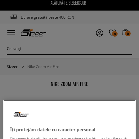
ALĂTURĂ-TE SIZEERCLUB
Livrare gratuită peste 400 RON
0
0
Sizeer
>
Nike Zoom Air Fire
NIKE ZOOM AIR FIRE
Modifică conținutul termenului căutat. Folosește mai
Îți protejăm datele cu caracter personal
puține filtre.
Depunem toate eforturile pentru a ne asigura că achizițiile clienților noștri