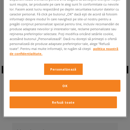
sunt reușite, iar produsele pe care le aleg sunt în conformitate cu nevoile
ÎNAPOI LA MAGAZIN
lor. Facem acest lucru respectând pe deplin securitatea tuturor datelor cu
caracter personal. Fă click pe butonul „OK” dacă ești de acord să folosim
informații despre modul în care navighezi pe site-ul nostru pentru a
pregăti conținut personalizat special pentru tine, inclusiv recomandări de
produse adaptate nevoilor și intereselor tale, reclame personalizate sau
reținerea preferințelor selectate. Poți modifica oricând setările cookie,
accesând butonul „Personalizează”. Dacă nu dorești să primești o ofertă
◾️ Sunt
0
produse din categoria
Femei
personalizată de produse adaptate preferințelor tale, alege "Refuză
Nike Zoom Air Fire
◾️
toate". Pentru mai multe informații, te rugăm să citești
politica noastră
de confidențialitate.
Personalizează
ABONEAZĂ-TE LA
OK
NEWSLETTER
Refuză toate
... și fii la curent cu Sizeer