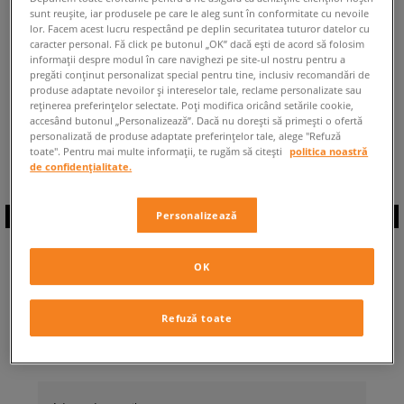
sunt reușite, iar produsele pe care le aleg sunt în conformitate cu nevoile
ÎNAPOI LA MAGAZIN
lor. Facem acest lucru respectând pe deplin securitatea tuturor datelor cu
caracter personal. Fă click pe butonul „OK” dacă ești de acord să folosim
informații despre modul în care navighezi pe site-ul nostru pentru a
pregăti conținut personalizat special pentru tine, inclusiv recomandări de
produse adaptate nevoilor și intereselor tale, reclame personalizate sau
reținerea preferințelor selectate. Poți modifica oricând setările cookie,
accesând butonul „Personalizează”. Dacă nu dorești să primești o ofertă
◾️ Sunt
0
produse din categoria
Bărbați
personalizată de produse adaptate preferințelor tale, alege "Refuză
Puma Basket Classic XXI
◾️
toate". Pentru mai multe informații, te rugăm să citești
politica noastră
de confidențialitate.
Personalizează
ABONEAZĂ-TE LA
OK
NEWSLETTER
Refuză toate
... și fii la curent cu Sizeer