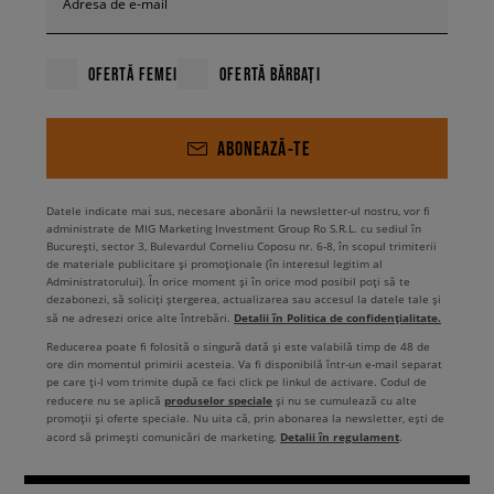
Adresa de e-mail
OFERTĂ FEMEI
OFERTĂ BĂRBAȚI
ABONEAZĂ-TE
Datele indicate mai sus, necesare abonării la newsletter-ul nostru, vor fi
administrate de MIG Marketing Investment Group Ro S.R.L. cu sediul în
București, sector 3, Bulevardul Corneliu Coposu nr. 6-8, în scopul trimiterii
de materiale publicitare și promoționale (în interesul legitim al
Administratorului). În orice moment și în orice mod posibil poți să te
dezabonezi, să soliciți ștergerea, actualizarea sau accesul la datele tale și
Detalii în Politica de confidențialitate.
să ne adresezi orice alte întrebări.
Reducerea poate fi folosită o singură dată și este valabilă timp de 48 de
ore din momentul primirii acesteia. Va fi disponibilă într-un e-mail separat
pe care ți-l vom trimite după ce faci click pe linkul de activare. Codul de
produselor speciale
reducere nu se aplică
și nu se cumulează cu alte
promoții și oferte speciale. Nu uita că, prin abonarea la newsletter, ești de
Detalii în regulament
acord să primești comunicări de marketing.
.