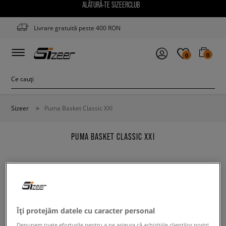
ALĂTURĂ-TE SIZEERCLUB
Livrare gratuită peste 400 RON
0
0
Sizeer
>
Puma Basket Classic XXI
PUMA BASKET CLASSIC XXI
Modifică conținutul termenului căutat. Folosește mai
Îți protejăm datele cu caracter personal
puține filtre.
Depunem toate eforturile pentru a ne asigura că achizițiile clienților noștri