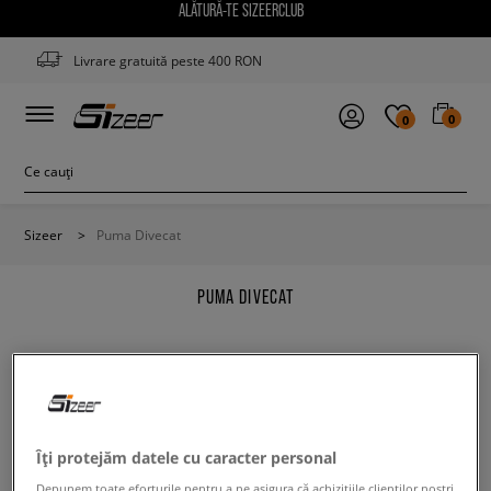
ALĂTURĂ-TE SIZEERCLUB
Livrare gratuită peste 400 RON
0
0
Sizeer
>
Puma Divecat
PUMA DIVECAT
Modifică conținutul termenului căutat. Folosește mai
Îți protejăm datele cu caracter personal
puține filtre.
Depunem toate eforturile pentru a ne asigura că achizițiile clienților noștri