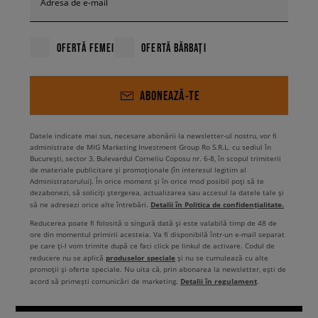
Adresa de e-mail
OFERTĂ FEMEI
OFERTĂ BĂRBAȚI
ABONEAZĂ-TE
Datele indicate mai sus, necesare abonării la newsletter-ul nostru, vor fi
administrate de MIG Marketing Investment Group Ro S.R.L. cu sediul în
București, sector 3, Bulevardul Corneliu Coposu nr. 6-8, în scopul trimiterii
de materiale publicitare și promoționale (în interesul legitim al
Administratorului). În orice moment și în orice mod posibil poți să te
dezabonezi, să soliciți ștergerea, actualizarea sau accesul la datele tale și
Detalii în Politica de confidențialitate.
să ne adresezi orice alte întrebări.
Reducerea poate fi folosită o singură dată și este valabilă timp de 48 de
ore din momentul primirii acesteia. Va fi disponibilă într-un e-mail separat
pe care ți-l vom trimite după ce faci click pe linkul de activare. Codul de
produselor speciale
reducere nu se aplică
și nu se cumulează cu alte
promoții și oferte speciale. Nu uita că, prin abonarea la newsletter, ești de
Detalii în regulament
acord să primești comunicări de marketing.
.