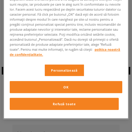
sunt reușite, iar produsele pe care le aleg sunt în conformitate cu nevoile
ÎNAPOI LA MAGAZIN
lor. Facem acest lucru respectând pe deplin securitatea tuturor datelor cu
caracter personal. Fă click pe butonul „OK” dacă ești de acord să folosim
informații despre modul în care navighezi pe site-ul nostru pentru a
pregăti conținut personalizat special pentru tine, inclusiv recomandări de
produse adaptate nevoilor și intereselor tale, reclame personalizate sau
reținerea preferințelor selectate. Poți modifica oricând setările cookie,
accesând butonul „Personalizează”. Dacă nu dorești să primești o ofertă
◾️ Sunt
0
produse din categoria
Copii
personalizată de produse adaptate preferințelor tale, alege "Refuză
Puma Divecat
◾️
toate". Pentru mai multe informații, te rugăm să citești
politica noastră
de confidențialitate.
Personalizează
ABONEAZĂ-TE LA
OK
NEWSLETTER
Refuză toate
... și fii la curent cu Sizeer