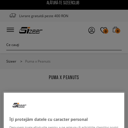
ALĂTURĂ-TE SIZEERCLUB
Livrare gratuită peste 400 RON
0
0
Sizeer
>
Puma x Peanuts
PUMA X PEANUTS
Modifică conținutul termenului căutat. Folosește mai
Îți protejăm datele cu caracter personal
puține filtre.
Depunem toate eforturile pentru a ne asigura că achizițiile clienților noștri