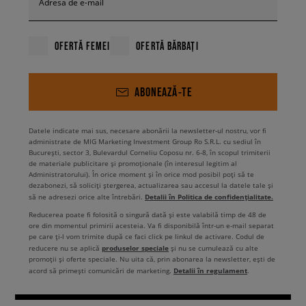
Adresa de e-mail
OFERTĂ FEMEI
OFERTĂ BĂRBAȚI
ABONEAZĂ-TE
Datele indicate mai sus, necesare abonării la newsletter-ul nostru, vor fi
administrate de MIG Marketing Investment Group Ro S.R.L. cu sediul în
București, sector 3, Bulevardul Corneliu Coposu nr. 6-8, în scopul trimiterii
de materiale publicitare și promoționale (în interesul legitim al
Administratorului). În orice moment și în orice mod posibil poți să te
dezabonezi, să soliciți ștergerea, actualizarea sau accesul la datele tale și
Detalii în Politica de confidențialitate.
să ne adresezi orice alte întrebări.
Reducerea poate fi folosită o singură dată și este valabilă timp de 48 de
ore din momentul primirii acesteia. Va fi disponibilă într-un e-mail separat
pe care ți-l vom trimite după ce faci click pe linkul de activare. Codul de
produselor speciale
reducere nu se aplică
și nu se cumulează cu alte
promoții și oferte speciale. Nu uita că, prin abonarea la newsletter, ești de
Detalii în regulament
acord să primești comunicări de marketing.
.