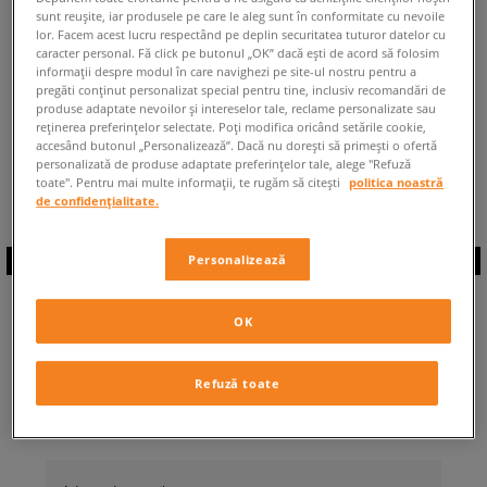
sunt reușite, iar produsele pe care le aleg sunt în conformitate cu nevoile
ÎNAPOI LA MAGAZIN
lor. Facem acest lucru respectând pe deplin securitatea tuturor datelor cu
caracter personal. Fă click pe butonul „OK” dacă ești de acord să folosim
informații despre modul în care navighezi pe site-ul nostru pentru a
pregăti conținut personalizat special pentru tine, inclusiv recomandări de
produse adaptate nevoilor și intereselor tale, reclame personalizate sau
reținerea preferințelor selectate. Poți modifica oricând setările cookie,
accesând butonul „Personalizează”. Dacă nu dorești să primești o ofertă
◾️ Sunt
0
produse din categoria
personalizată de produse adaptate preferințelor tale, alege "Refuză
Puma x Peanuts
◾️
toate". Pentru mai multe informații, te rugăm să citești
politica noastră
de confidențialitate.
Personalizează
ABONEAZĂ-TE LA
OK
NEWSLETTER
Refuză toate
... și fii la curent cu Sizeer