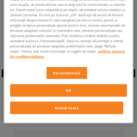
sunt reușite, iar produsele pe care le aleg sunt în conformitate cu nevoile
ÎNAPOI LA MAGAZIN
lor. Facem acest lucru respectând pe deplin securitatea tuturor datelor cu
caracter personal. Fă click pe butonul „OK” dacă ești de acord să folosim
informații despre modul în care navighezi pe site-ul nostru pentru a
pregăti conținut personalizat special pentru tine, inclusiv recomandări de
produse adaptate nevoilor și intereselor tale, reclame personalizate sau
reținerea preferințelor selectate. Poți modifica oricând setările cookie,
accesând butonul „Personalizează”. Dacă nu dorești să primești o ofertă
◾️ Sunt
0
produse din categoria
personalizată de produse adaptate preferințelor tale, alege "Refuză
Reebok Instapump Fury Og
◾️
toate". Pentru mai multe informații, te rugăm să citești
politica noastră
de confidențialitate.
Personalizează
ABONEAZĂ-TE LA
OK
NEWSLETTER
Refuză toate
... și fii la curent cu Sizeer