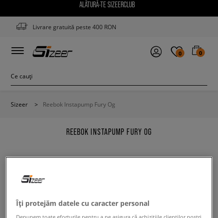
ALĂTURĂ-TE SIZEERCLUB
Livrare gratuită peste 400 RON
0
0
Sizeer
>
Reebok Instapump Fury Og
REEBOK INSTAPUMP FURY OG
Modifică conținutul termenului căutat. Folosește mai
Îți protejăm datele cu caracter personal
puține filtre.
Depunem toate eforturile pentru a ne asigura că achizițiile clienților noștri