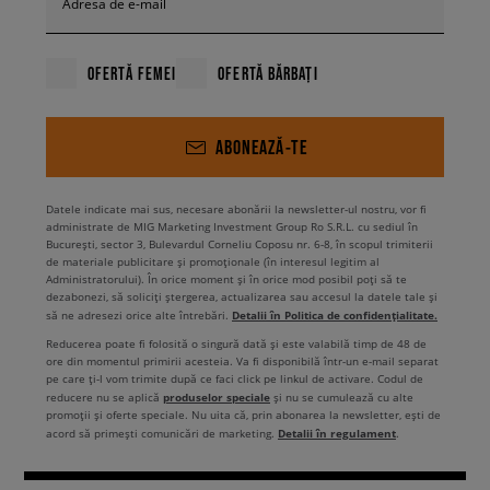
Adresa de e-mail
OFERTĂ FEMEI
OFERTĂ BĂRBAȚI
ABONEAZĂ-TE
Datele indicate mai sus, necesare abonării la newsletter-ul nostru, vor fi
administrate de MIG Marketing Investment Group Ro S.R.L. cu sediul în
București, sector 3, Bulevardul Corneliu Coposu nr. 6-8, în scopul trimiterii
de materiale publicitare și promoționale (în interesul legitim al
Administratorului). În orice moment și în orice mod posibil poți să te
dezabonezi, să soliciți ștergerea, actualizarea sau accesul la datele tale și
Detalii în Politica de confidențialitate.
să ne adresezi orice alte întrebări.
Reducerea poate fi folosită o singură dată și este valabilă timp de 48 de
ore din momentul primirii acesteia. Va fi disponibilă într-un e-mail separat
pe care ți-l vom trimite după ce faci click pe linkul de activare. Codul de
produselor speciale
reducere nu se aplică
și nu se cumulează cu alte
promoții și oferte speciale. Nu uita că, prin abonarea la newsletter, ești de
Detalii în regulament
acord să primești comunicări de marketing.
.