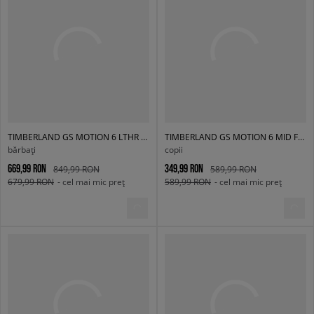
TIMBERLAND GS MOTION 6 LTHR SUPER OX
TIMBERLAND GS MOTION 6 MID F/LWP
bărbați
copii
669,99 RON
349,99 RON
849,99 RON
589,99 RON
679,99 RON
- cel mai mic preț
589,99 RON
- cel mai mic preț