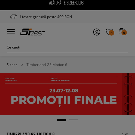
ALĂTURĂ-TE SIZEERCLUB
Livrare gratuită peste 400 RON
0
0
Sizeer
>
Timberland GS Motion 6
TIMBERLAND GS MOTION 6
(10)