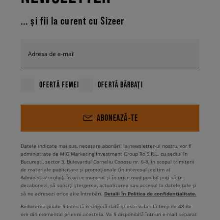
... și fii la curent cu Sizeer
Adresa de e-mail
OFERTĂ FEMEI
OFERTĂ BĂRBAȚI
ABONEAZĂ-TE
Datele indicate mai sus, necesare abonării la newsletter-ul nostru, vor fi
administrate de MIG Marketing Investment Group Ro S.R.L. cu sediul în
București, sector 3, Bulevardul Corneliu Coposu nr. 6-8, în scopul trimiterii
de materiale publicitare și promoționale (în interesul legitim al
Administratorului). În orice moment și în orice mod posibil poți să te
dezabonezi, să soliciți ștergerea, actualizarea sau accesul la datele tale și
Detalii în Politica de confidențialitate.
să ne adresezi orice alte întrebări.
Reducerea poate fi folosită o singură dată și este valabilă timp de 48 de
ore din momentul primirii acesteia. Va fi disponibilă într-un e-mail separat