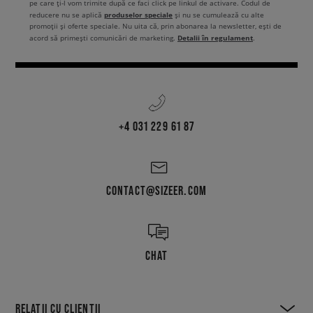
pe care ți-l vom trimite după ce faci click pe linkul de activare. Codul de
produselor speciale
reducere nu se aplică
și nu se cumulează cu alte
promoții și oferte speciale. Nu uita că, prin abonarea la newsletter, ești de
Detalii în regulament
acord să primești comunicări de marketing.
.
+4 031 229 61 87
CONTACT@SIZEER.COM
CHAT
RELAȚII CU CLIENȚII