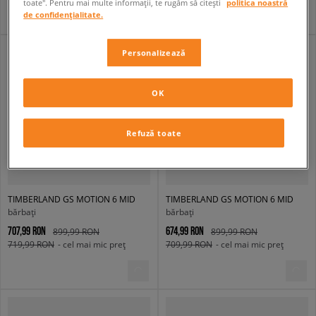
toate". Pentru mai multe informații, te rugăm să citești
politica noastră
de confidențialitate.
Personalizează
OK
Refuză toate
TIMBERLAND GS MOTION 6 MID
TIMBERLAND GS MOTION 6 MID
bărbați
bărbați
707,99 RON
674,99 RON
899,99 RON
899,99 RON
719,99 RON
- cel mai mic preț
709,99 RON
- cel mai mic preț