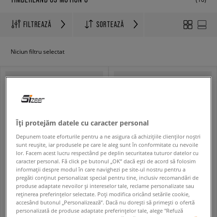
FILTREAZĂ
SORTEAZĂ
Niciun filtru selectat
Îți protejăm datele cu caracter personal
Depunem toate eforturile pentru a ne asigura că achizițiile clienților noștri
sunt reușite, iar produsele pe care le aleg sunt în conformitate cu nevoile
lor. Facem acest lucru respectând pe deplin securitatea tuturor datelor cu
caracter personal. Fă click pe butonul „OK” dacă ești de acord să folosim
informații despre modul în care navighezi pe site-ul nostru pentru a
pregăti conținut personalizat special pentru tine, inclusiv recomandări de
TIMBERLAND GS MOTION 6 LTHR SUPER OX
TIMBERLAND GS MOTION 6 LTHR SUPER OX
produse adaptate nevoilor și intereselor tale, reclame personalizate sau
copii
copii
reținerea preferințelor selectate. Poți modifica oricând setările cookie,
299,99 RON
299,99 RON
499,99 RON
499,99 RON
accesând butonul „Personalizează”. Dacă nu dorești să primești o ofertă
499,99 RON
- cel mai mic preț
499,99 RON
- cel mai mic preț
personalizată de produse adaptate preferințelor tale, alege "Refuză