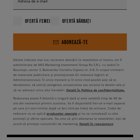
Adresa de e-mail
OFERTĂ FEMEI
OFERTĂ BĂRBAȚI
ABONEAZĂ-TE
Datele indicate mai sus, necesare abonării la newsletter-ul nostru, vor fi
administrate de MIG Marketing Investment Group Ro S.R.L. cu sediul în
București, sector 3, Bulevardul Corneliu Coposu nr. 6-8, în scopul trimiterii
de materiale publicitare și promoționale (în interesul legitim al
Administratorului). În orice moment și în orice mod posibil poți să te
dezabonezi, să soliciți ștergerea, actualizarea sau accesul la datele tale și
Detalii în Politica de confidențialitate.
să ne adresezi orice alte întrebări.
Reducerea poate fi folosită o singură dată și este valabilă timp de 48 de
ore din momentul primirii acesteia. Va fi disponibilă într-un e-mail separat
pe care ți-l vom trimite după ce faci click pe linkul de activare. Codul de
produselor speciale
reducere nu se aplică
și nu se cumulează cu alte
promoții și oferte speciale. Nu uita că, prin abonarea la newsletter, ești de
Detalii în regulament
acord să primești comunicări de marketing.
.