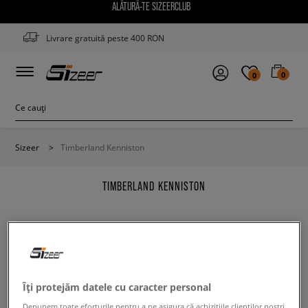
ALĂTURĂ-TE SIZEERCLUB
Livrare gratuită peste 400 RON
0
0
Sizeer
>
Timberland Kenniston
TIMBERLAND KENNISTON
Modifică conținutul termenului căutat. Folosește mai
Îți protejăm datele cu caracter personal
puține filtre.
Depunem toate eforturile pentru a ne asigura că achizițiile clienților noștri