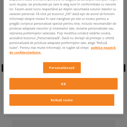
sunt reușite, iar produsele pe care le aleg sunt în conformitate cu nevoile
ÎNAPOI LA MAGAZIN
lor. Facem acest lucru respectând pe deplin securitatea tuturor datelor cu
caracter personal. Fă click pe butonul „OK” dacă ești de acord să folosim
informații despre modul în care navighezi pe site-ul nostru pentru a
pregăti conținut personalizat special pentru tine, inclusiv recomandări de
produse adaptate nevoilor și intereselor tale, reclame personalizate sau
reținerea preferințelor selectate. Poți modifica oricând setările cookie,
accesând butonul „Personalizează”. Dacă nu dorești să primești o ofertă
◾️ Sunt
0
produse din categoria
personalizată de produse adaptate preferințelor tale, alege "Refuză
Timberland Kenniston
◾️
toate". Pentru mai multe informații, te rugăm să citești
politica noastră
de confidențialitate.
Personalizează
ABONEAZĂ-TE LA
OK
NEWSLETTER
Refuză toate
... și fii la curent cu Sizeer