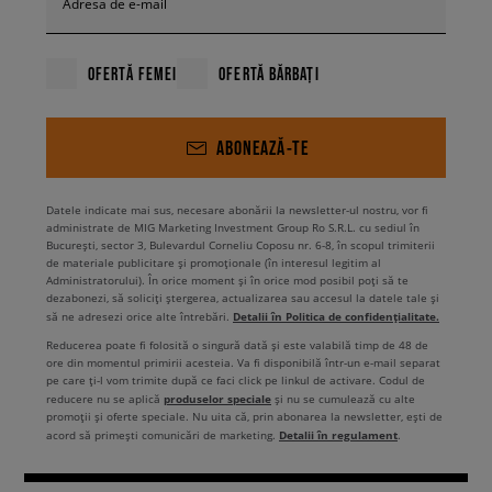
Adresa de e-mail
OFERTĂ FEMEI
OFERTĂ BĂRBAȚI
ABONEAZĂ-TE
Datele indicate mai sus, necesare abonării la newsletter-ul nostru, vor fi
administrate de MIG Marketing Investment Group Ro S.R.L. cu sediul în
București, sector 3, Bulevardul Corneliu Coposu nr. 6-8, în scopul trimiterii
de materiale publicitare și promoționale (în interesul legitim al
Administratorului). În orice moment și în orice mod posibil poți să te
dezabonezi, să soliciți ștergerea, actualizarea sau accesul la datele tale și
Detalii în Politica de confidențialitate.
să ne adresezi orice alte întrebări.
Reducerea poate fi folosită o singură dată și este valabilă timp de 48 de
ore din momentul primirii acesteia. Va fi disponibilă într-un e-mail separat
pe care ți-l vom trimite după ce faci click pe linkul de activare. Codul de
produselor speciale
reducere nu se aplică
și nu se cumulează cu alte
promoții și oferte speciale. Nu uita că, prin abonarea la newsletter, ești de
Detalii în regulament
acord să primești comunicări de marketing.
.