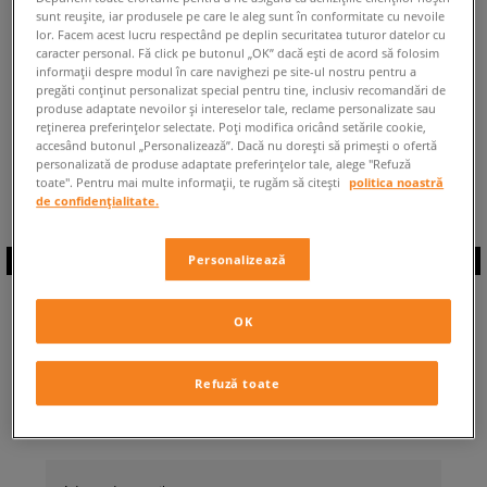
sunt reușite, iar produsele pe care le aleg sunt în conformitate cu nevoile
ÎNAPOI LA MAGAZIN
lor. Facem acest lucru respectând pe deplin securitatea tuturor datelor cu
caracter personal. Fă click pe butonul „OK” dacă ești de acord să folosim
informații despre modul în care navighezi pe site-ul nostru pentru a
pregăti conținut personalizat special pentru tine, inclusiv recomandări de
produse adaptate nevoilor și intereselor tale, reclame personalizate sau
reținerea preferințelor selectate. Poți modifica oricând setările cookie,
accesând butonul „Personalizează”. Dacă nu dorești să primești o ofertă
◾️ Sunt
0
produse din categoria
personalizată de produse adaptate preferințelor tale, alege "Refuză
Timberland Westford Mid
◾️
toate". Pentru mai multe informații, te rugăm să citești
politica noastră
de confidențialitate.
Personalizează
ABONEAZĂ-TE LA
OK
NEWSLETTER
Refuză toate
... și fii la curent cu Sizeer