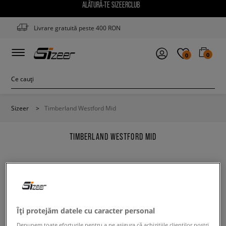
ALĂTURĂ-TE SIZEERCLUB
Livrare gratuită peste 400 RON
0
0
Sizeer
>
Timberland Westford Mid
TIMBERLAND WESTFORD MID
Modifică conținutul termenului căutat. Folosește mai
Îți protejăm datele cu caracter personal
puține filtre.
Depunem toate eforturile pentru a ne asigura că achizițiile clienților noștri