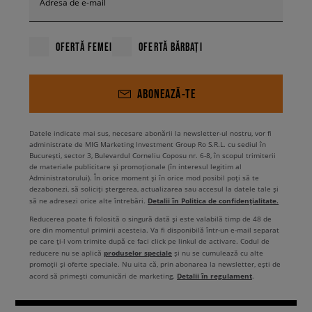
Adresa de e-mail
OFERTĂ FEMEI
OFERTĂ BĂRBAȚI
ABONEAZĂ-TE
Datele indicate mai sus, necesare abonării la newsletter-ul nostru, vor fi
administrate de MIG Marketing Investment Group Ro S.R.L. cu sediul în
București, sector 3, Bulevardul Corneliu Coposu nr. 6-8, în scopul trimiterii
de materiale publicitare și promoționale (în interesul legitim al
Administratorului). În orice moment și în orice mod posibil poți să te
dezabonezi, să soliciți ștergerea, actualizarea sau accesul la datele tale și
Detalii în Politica de confidențialitate.
să ne adresezi orice alte întrebări.
Reducerea poate fi folosită o singură dată și este valabilă timp de 48 de
ore din momentul primirii acesteia. Va fi disponibilă într-un e-mail separat
pe care ți-l vom trimite după ce faci click pe linkul de activare. Codul de
produselor speciale
reducere nu se aplică
și nu se cumulează cu alte
promoții și oferte speciale. Nu uita că, prin abonarea la newsletter, ești de
Detalii în regulament
acord să primești comunicări de marketing.
.