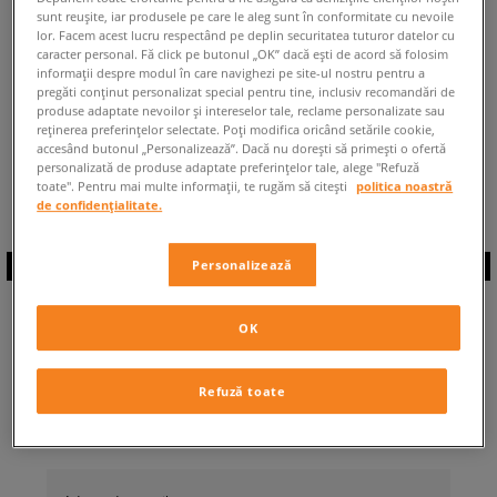
sunt reușite, iar produsele pe care le aleg sunt în conformitate cu nevoile
ÎNAPOI LA MAGAZIN
lor. Facem acest lucru respectând pe deplin securitatea tuturor datelor cu
caracter personal. Fă click pe butonul „OK” dacă ești de acord să folosim
informații despre modul în care navighezi pe site-ul nostru pentru a
pregăti conținut personalizat special pentru tine, inclusiv recomandări de
produse adaptate nevoilor și intereselor tale, reclame personalizate sau
reținerea preferințelor selectate. Poți modifica oricând setările cookie,
accesând butonul „Personalizează”. Dacă nu dorești să primești o ofertă
◾️ Sunt
0
produse din categoria
personalizată de produse adaptate preferințelor tale, alege "Refuză
Vans Crosspath
◾️
toate". Pentru mai multe informații, te rugăm să citești
politica noastră
de confidențialitate.
Personalizează
ABONEAZĂ-TE LA
OK
NEWSLETTER
Refuză toate
... și fii la curent cu Sizeer