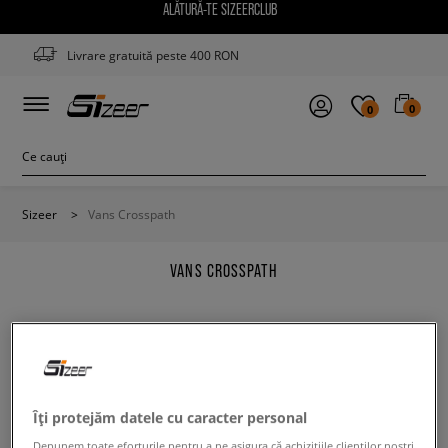
ALĂTURĂ-TE SIZEERCLUB
Livrare gratuită peste 400 RON
0
0
Sizeer
>
Vans Crosspath
VANS CROSSPATH
Modifică conținutul termenului căutat. Folosește mai
Îți protejăm datele cu caracter personal
puține filtre.
Depunem toate eforturile pentru a ne asigura că achizițiile clienților noștri