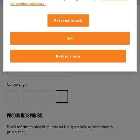
de confidențialitate.
Personalizează
ADIDAS ADILETTE
bărbați, șlapi
OK
99,99 RON
Refuză toate
cu TVA
+ 100 PCT. CU
SIZEERCLUB
Culoare:
gri
PRODUS INDISPONIBIL
Dacă mărimea aleasă de tine va fi disponibilă, te vom anunța
prin e-mail.