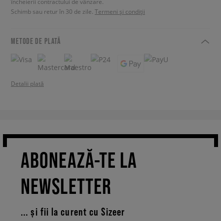
încheierii contractului de vânzare.
Schimb sau retur în 30 de zile.
Termeni și condiții
METODE DE PLATĂ
Detalii plată
ABONEAZĂ-TE LA
NEWSLETTER
... și fii la curent cu Sizeer