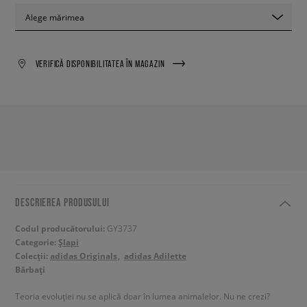
Alege mărimea
VERIFICĂ DISPONIBILITATEA ÎN MAGAZIN
DESCRIEREA PRODUSULUI
Codul producătorului:
GY3737
Categorie:
Șlapi
Colecții:
adidas Originals
adidas Adilette
Bărbați
Teoria evoluției nu se aplică doar în lumea animalelor. Nu ne crezi?