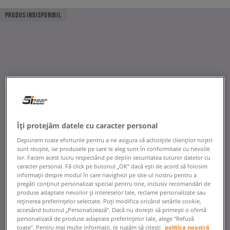
PRODUS INDISPONIBIL
Îți protejăm datele cu caracter personal
Depunem toate eforturile pentru a ne asigura că achizițiile clienților noștri
sunt reușite, iar produsele pe care le aleg sunt în conformitate cu nevoile
lor. Facem acest lucru respectând pe deplin securitatea tuturor datelor cu
caracter personal. Fă click pe butonul „OK” dacă ești de acord să folosim
informații despre modul în care navighezi pe site-ul nostru pentru a
pregăti conținut personalizat special pentru tine, inclusiv recomandări de
produse adaptate nevoilor și intereselor tale, reclame personalizate sau
reținerea preferințelor selectate. Poți modifica oricând setările cookie,
accesând butonul „Personalizează”. Dacă nu dorești să primești o ofertă
personalizată de produse adaptate preferințelor tale, alege "Refuză
toate". Pentru mai multe informații, te rugăm să citești
politica noastră