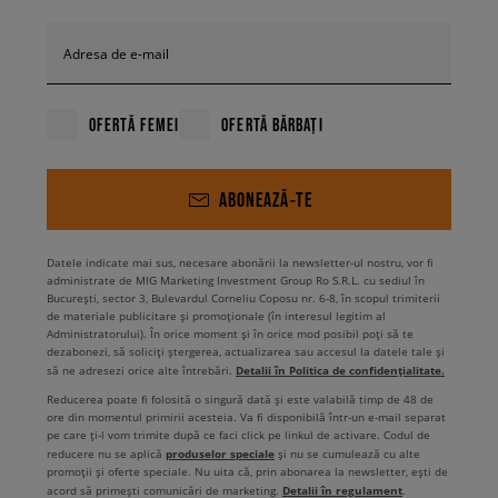
Adresa de e-mail
OFERTĂ FEMEI
OFERTĂ BĂRBAȚI
ABONEAZĂ-TE
Datele indicate mai sus, necesare abonării la newsletter-ul nostru, vor fi
administrate de MIG Marketing Investment Group Ro S.R.L. cu sediul în
București, sector 3, Bulevardul Corneliu Coposu nr. 6-8, în scopul trimiterii
de materiale publicitare și promoționale (în interesul legitim al
Administratorului). În orice moment și în orice mod posibil poți să te
dezabonezi, să soliciți ștergerea, actualizarea sau accesul la datele tale și
Detalii în Politica de confidențialitate.
să ne adresezi orice alte întrebări.
Reducerea poate fi folosită o singură dată și este valabilă timp de 48 de
ore din momentul primirii acesteia. Va fi disponibilă într-un e-mail separat
pe care ți-l vom trimite după ce faci click pe linkul de activare. Codul de
produselor speciale
reducere nu se aplică
și nu se cumulează cu alte
promoții și oferte speciale. Nu uita că, prin abonarea la newsletter, ești de
Detalii în regulament
acord să primești comunicări de marketing.
.