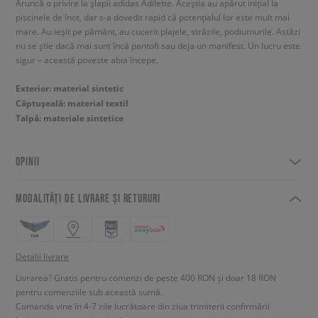
Aruncă o privire la șlapii adidas Adilette. Aceștia au apărut inițial la
piscinele de înot, dar s-a dovedit rapid că potențialul lor este mult mai
mare. Au ieșit pe pământ, au cucerit plajele, străzile, podiumurile. Astăzi
nu se știe dacă mai sunt încă pantofi sau deja un manifest. Un lucru este
sigur – această poveste abia începe.
Exterior: material sintetic
Căptușeală: material textil
Talpă: materiale sintetice
OPINII
MODALITĂȚI DE LIVRARE ȘI RETURURI
Detalii livrare
Livrarea? Gratis pentru comenzi de peste 400 RON și doar 18 RON
pentru comenziile sub această sumă.
Comanda vine în 4-7 zile lucrătoare din ziua trimiterii confirmării