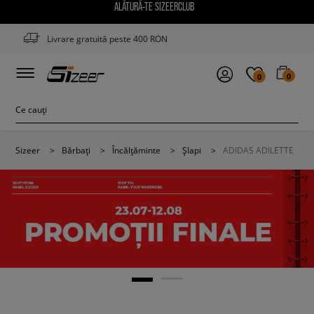
ALĂTURĂ-TE SIZEERCLUB
Livrare gratuită peste 400 RON
0
0
Sizeer
>
Bărbați
>
Încălțăminte
>
Șlapi
>
ADIDAS ADILETTE