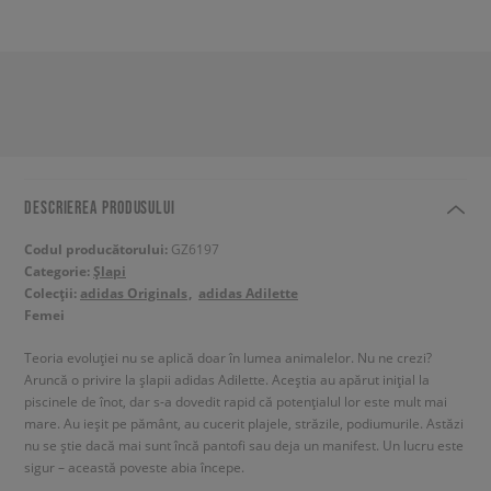
DESCRIEREA PRODUSULUI
Codul producătorului:
GZ6197
Categorie:
Șlapi
Colecții:
adidas Originals
adidas Adilette
Femei
Teoria evoluției nu se aplică doar în lumea animalelor. Nu ne crezi?
Aruncă o privire la șlapii adidas Adilette. Aceștia au apărut inițial la
piscinele de înot, dar s-a dovedit rapid că potențialul lor este mult mai
mare. Au ieșit pe pământ, au cucerit plajele, străzile, podiumurile. Astăzi
nu se știe dacă mai sunt încă pantofi sau deja un manifest. Un lucru este
sigur – această poveste abia începe.