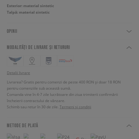
Exterior: material sintetic
Talpă: material sintetic
OPINII
MODALITĂȚI DE LIVRARE ȘI RETURURI
Detalii livrare
Livrarea? Gratis pentru comenzi de peste 400 RON și doar 18 RON
pentru comenziile sub această sumă.
Comanda vine în 4-7 zile lucrătoare din ziua trimiterii confirmării
încheierii contractului de vânzare.
Schimb sau retur în 30 de zile.
Termeni și condiții
METODE DE PLATĂ