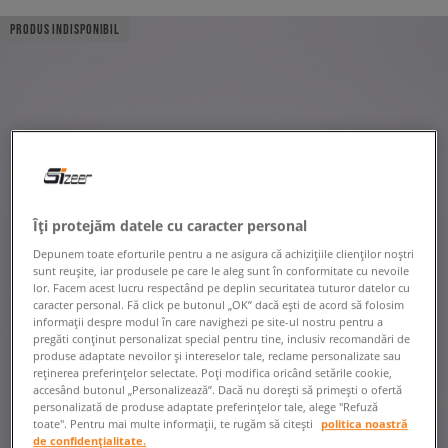
PRODUS INDISPONIBIL
Îți protejăm datele cu caracter personal
Depunem toate eforturile pentru a ne asigura că achizițiile clienților noștri
sunt reușite, iar produsele pe care le aleg sunt în conformitate cu nevoile
lor. Facem acest lucru respectând pe deplin securitatea tuturor datelor cu
caracter personal. Fă click pe butonul „OK” dacă ești de acord să folosim
informații despre modul în care navighezi pe site-ul nostru pentru a
pregăti conținut personalizat special pentru tine, inclusiv recomandări de
produse adaptate nevoilor și intereselor tale, reclame personalizate sau
reținerea preferințelor selectate. Poți modifica oricând setările cookie,
accesând butonul „Personalizează”. Dacă nu dorești să primești o ofertă
personalizată de produse adaptate preferințelor tale, alege "Refuză
toate". Pentru mai multe informații, te rugăm să citești
politica noastră
de confidențialitate.