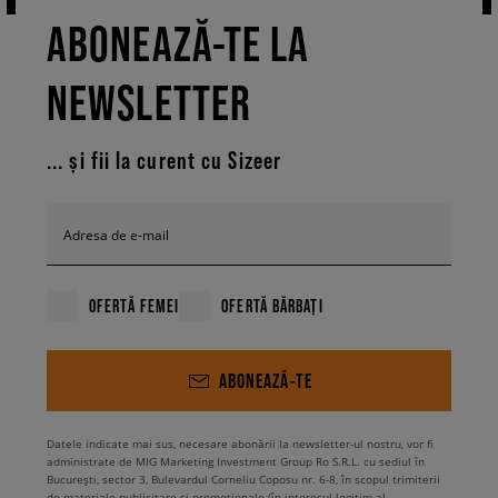
ABONEAZĂ-TE LA
NEWSLETTER
... și fii la curent cu Sizeer
Adresa de e-mail
OFERTĂ FEMEI
OFERTĂ BĂRBAȚI
ABONEAZĂ-TE
Datele indicate mai sus, necesare abonării la newsletter-ul nostru, vor fi
administrate de MIG Marketing Investment Group Ro S.R.L. cu sediul în
București, sector 3, Bulevardul Corneliu Coposu nr. 6-8, în scopul trimiterii
de materiale publicitare și promoționale (în interesul legitim al