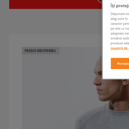
Îți prote
Depunem toate
aleg sunt în
caracter per
pe site-ul n
adaptate nev
oricând setă
produse adap
noastră de 
PRODUS INDISPONIBIL
Person