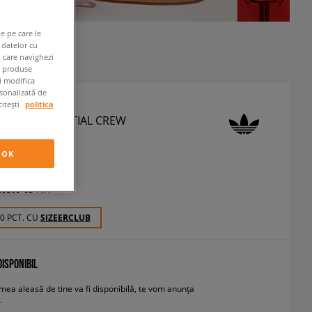
e pe care le
 datelor cu
n care navighezi
e produse
ți modifica
rsonalizată de
citești
politica
 BLUZĂ ESSENTIAL CREW
luze
OK
 RON
cu TVA
50 PCT. CU
SIZEERCLUB
ISPONIBIL
ea aleasă de tine va fi disponibilă, te vom anunța
.