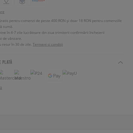
are
Gratis pentru comenzi de peste 400 RON și doar 18 RON pentru comenziile
tă sumă.
e în 4-7 zile lucrătoare din ziua trimiterii confirmării încheierii
ui de vânzare.
 retur în 30 de zile.
Termeni și condiții
E PLATĂ
tă