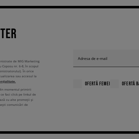
TTER
Adresa de e-mail
ministrate de MIG Marketing
u Coposu nr. 6-8, în scopul
nistratorului). În orice
tualizarea sau accesul la
ențialitate.
OFERTĂ FEMEI
OFERTĂ B
 din momentul primirii
ce faci click pe linkul de
ză cu alte promoții și
mești comunicări de