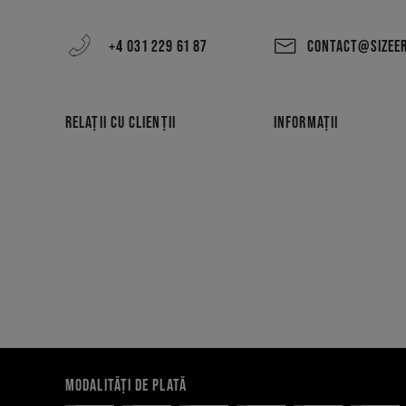
+4 031 229 61 87
CONTACT@SIZEE
RELAȚII CU CLIENȚII
INFORMAȚII
MODALITĂȚI DE PLATĂ