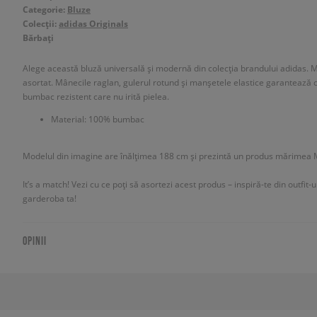
Categorie:
Bluze
Colecții:
adidas Originals
Bărbați
Alege această bluză universală și modernă din colecția brandului adidas. M
asortat. Mânecile raglan, gulerul rotund și manșetele elastice garantează 
bumbac rezistent care nu irită pielea.
Material: 100% bumbac
Modelul din imagine are înălțimea 188 cm și prezintă un produs mărimea 
It’s a match! Vezi cu ce poți să asortezi acest produs – inspiră-te din outfit-
garderoba ta!
OPINII