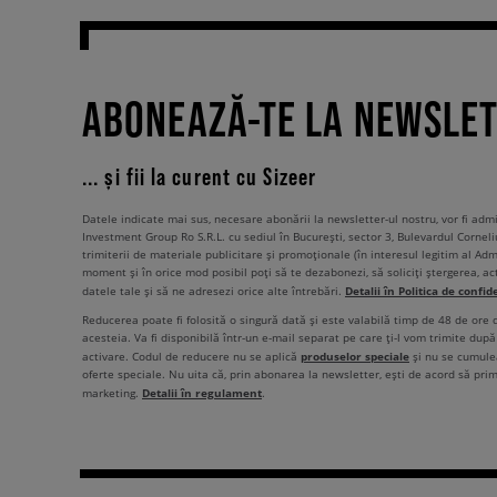
ABONEAZĂ-TE LA NEWSLE
... și fii la curent cu Sizeer
Datele indicate mai sus, necesare abonării la newsletter-ul nostru, vor fi ad
Investment Group Ro S.R.L. cu sediul în București, sector 3, Bulevardul Corneli
trimiterii de materiale publicitare și promoționale (în interesul legitim al Admi
moment și în orice mod posibil poți să te dezabonezi, să soliciți ștergerea, ac
Detalii în Politica de confid
datele tale și să ne adresezi orice alte întrebări.
Reducerea poate fi folosită o singură dată și este valabilă timp de 48 de ore
acesteia. Va fi disponibilă într-un e-mail separat pe care ți-l vom trimite după 
produselor speciale
activare. Codul de reducere nu se aplică
și nu se cumulea
oferte speciale. Nu uita că, prin abonarea la newsletter, ești de acord să pri
Detalii în regulament
marketing.
.