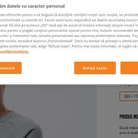
jăm datele cu caracter personal
 eforturile pentru a ne asigura că achizițiile clienților noștri sunt reușite, iar produsel
 conformitate cu nevoile lor. Facem acest lucru respectând pe deplin securitatea tuturor
sonal. Fă click pe butonul „OK” dacă ești de acord să folosim informații despre modul î
ostru pentru a pregăti conținut personalizat special pentru tine, inclusiv recomandări d
oilor și intereselor tale, reclame personalizate sau reținerea preferințelor selectate. Po
rile cookie, accesând butonul „Personalizează”. Dacă nu dorești să primești o ofertă pe
tate preferințelor tale, alege "Refuză toate". Pentru mai multe informații, te rugăm să 
confidențialitate.
ADIDAS
bărbați, b
alizează
Refuză toate
149,99
+ 1
PRODUS IND
Dacă mărim
prin e-mail