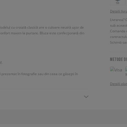
Detalii livr
Livrarea? 
sub aceas
odelul cu croială clasică are o culoare neutră ușor de
Comanda vin
confort maxim la purtare. Bluza este confecționată din
contractul
Schimb sau
METODE D
M.
ul prezentat în fotografie sau din ceea ce găsești în
Detalii pla