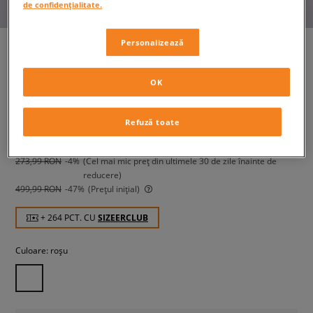
de confidențialitate.
Personalizează
ADIDAS BLUZĂ OVERSIZED
OK
femei, bluze
Refuză toate
263,99 RON
cu TVA
273,99 RON
-4%
(Cel mai mic preț din ultimele 30 de zile înainte de
reducere)
499,99 RON
-47%
(Prețul inițial)
+ 264 PCT. CU
SIZEERCLUB
Culoare:
roșu