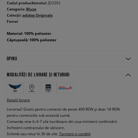
Codul producătorului:
JD3393
Categorie:
Bluze
Colecții:
adidas Originals
Femei
Material: 100% poliester
Căptușeală: 100% poliester
OPINII
MODALITĂȚI DE LIVRARE ȘI RETURURI
Detalii livrare
Livrarea? Gratis pentru comenzi de peste 400 RON și doar 18 RON
pentru comenziile sub această sumă.
Comanda vine în 4-7 zile lucrătoare din ziua trimiterii confirmării
încheierii contractului de vânzare.
Schimb sau retur în 30 de zile.
Termeni și condiții