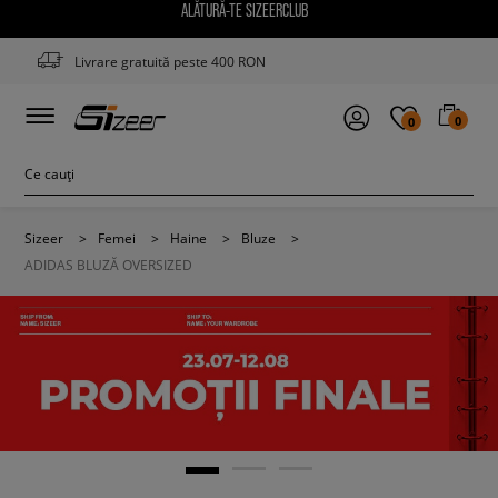
ALĂTURĂ-TE SIZEERCLUB
Livrare gratuită peste 400 RON
0
0
Sizeer
>
Femei
>
Haine
>
Bluze
>
ADIDAS BLUZĂ OVERSIZED