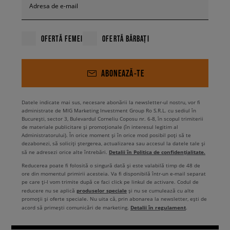
Adresa de e-mail
OFERTĂ FEMEI
OFERTĂ BĂRBAȚI
ABONEAZĂ-TE
Datele indicate mai sus, necesare abonării la newsletter-ul nostru, vor fi
administrate de MIG Marketing Investment Group Ro S.R.L. cu sediul în
București, sector 3, Bulevardul Corneliu Coposu nr. 6-8, în scopul trimiterii
de materiale publicitare și promoționale (în interesul legitim al
Administratorului). În orice moment și în orice mod posibil poți să te
dezabonezi, să soliciți ștergerea, actualizarea sau accesul la datele tale și
Detalii în Politica de confidențialitate.
să ne adresezi orice alte întrebări.
Reducerea poate fi folosită o singură dată și este valabilă timp de 48 de
ore din momentul primirii acesteia. Va fi disponibilă într-un e-mail separat
pe care ți-l vom trimite după ce faci click pe linkul de activare. Codul de
produselor speciale
reducere nu se aplică
și nu se cumulează cu alte
promoții și oferte speciale. Nu uita că, prin abonarea la newsletter, ești de
Detalii în regulament
acord să primești comunicări de marketing.
.