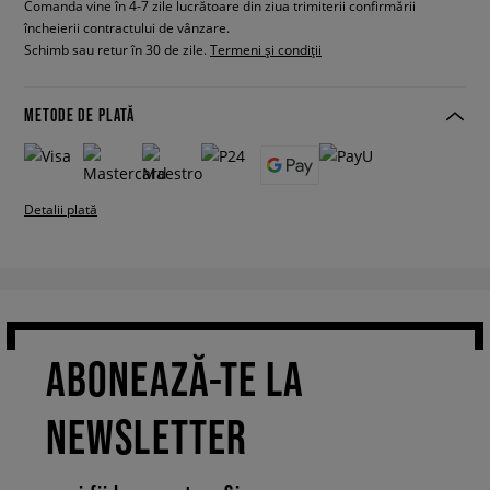
Comanda vine în 4-7 zile lucrătoare din ziua trimiterii confirmării
încheierii contractului de vânzare.
Schimb sau retur în 30 de zile.
Termeni și condiții
METODE DE PLATĂ
Detalii plată
ABONEAZĂ-TE LA
NEWSLETTER