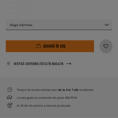
Alege mărimea
ADAUGĂ ÎN COȘ
VERIFICĂ DISPONIBILITATEA ÎN MAGAZIN
Timpul de livrare estimat este
de la 4 la 7 zile
lucrătoare
Livrare gratis la comenzile de peste 400 RON
Ai 30 de zile pentru a returna produsele