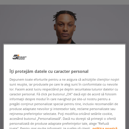
Îți protejăm datele cu caracter personal
Depunem toate eforturile pentru a ne asigura că achizițiile clienților noștri
sunt reușite, iar produsele pe care le aleg sunt în conformitate cu nevoile
lor. Facem acest lucru respectând pe deplin securitatea tuturor datelor cu
caracter personal. Fă click pe butonul „OK” dacă ești de acord să folosim
informații despre modul în care navighezi pe site-ul nostru pentru a
pregăti conținut personalizat special pentru tine, inclusiv recomandări de
produse adaptate nevoilor și intereselor tale, reclame personalizate sau
reținerea preferințelor selectate. Poți modifica oricând setările cookie,
accesând butonul „Personalizează”. Dacă nu dorești să primești o ofertă
personalizată de produse adaptate preferințelor tale, alege "Refuză
toate". Pentru mai multe informații, te rugăm să citești
politica noastră