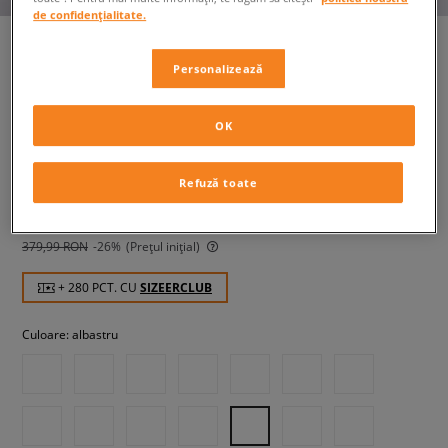
de confidențialitate.
Personalizează
ADIDAS BLUZĂ SST TT
bărbați, bluze
OK
279,99 RON
cu TVA
Refuză toate
299,99 RON
-7%
(Cel mai mic preț din ultimele 30 de zile înainte de
reducere)
379,99 RON
-26%
(Prețul inițial)
+ 280 PCT. CU
SIZEERCLUB
Culoare:
albastru