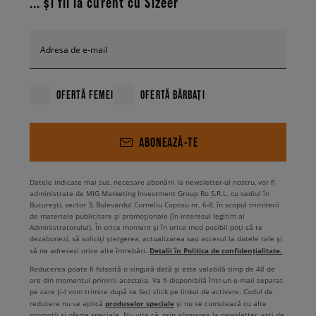
... și fii la curent cu Sizeer
Adresa de e-mail
OFERTĂ FEMEI
OFERTĂ BĂRBAȚI
ABONEAZĂ-TE
Datele indicate mai sus, necesare abonării la newsletter-ul nostru, vor fi
administrate de MIG Marketing Investment Group Ro S.R.L. cu sediul în
București, sector 3, Bulevardul Corneliu Coposu nr. 6-8, în scopul trimiterii
de materiale publicitare și promoționale (în interesul legitim al
Administratorului). În orice moment și în orice mod posibil poți să te
dezabonezi, să soliciți ștergerea, actualizarea sau accesul la datele tale și
Detalii în Politica de confidențialitate.
să ne adresezi orice alte întrebări.
Reducerea poate fi folosită o singură dată și este valabilă timp de 48 de
ore din momentul primirii acesteia. Va fi disponibilă într-un e-mail separat
pe care ți-l vom trimite după ce faci click pe linkul de activare. Codul de
produselor speciale
reducere nu se aplică
și nu se cumulează cu alte
promoții și oferte speciale. Nu uita că, prin abonarea la newsletter, ești de