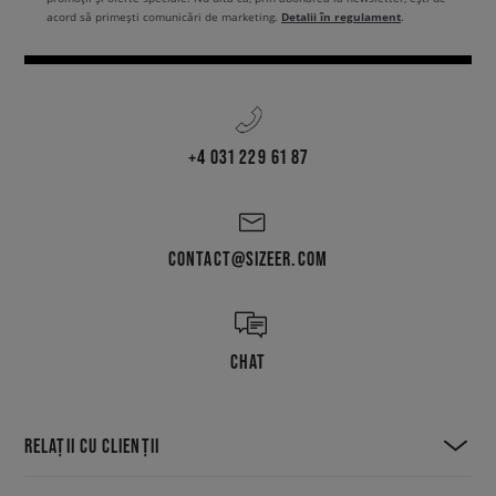
Detalii în regulament
acord să primești comunicări de marketing.
.
+4 031 229 61 87
CONTACT@SIZEER.COM
CHAT
RELAȚII CU CLIENȚII