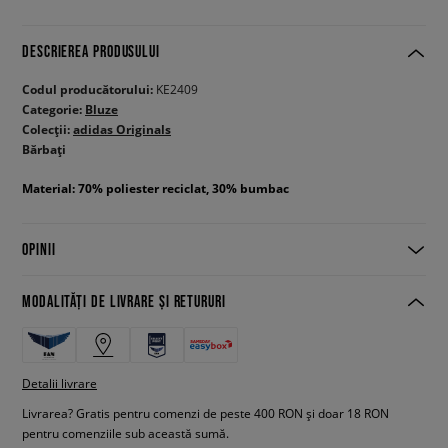
DESCRIEREA PRODUSULUI
Codul producătorului:
KE2409
Categorie:
Bluze
Colecții:
adidas Originals
Bărbați
Material: 70% poliester reciclat, 30% bumbac
OPINII
MODALITĂȚI DE LIVRARE ȘI RETURURI
Detalii livrare
Livrarea? Gratis pentru comenzi de peste 400 RON și doar 18 RON
pentru comenziile sub această sumă.