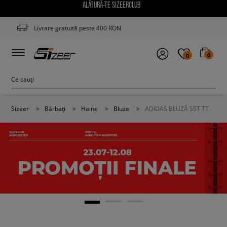
ALĂTURĂ-TE SIZEERCLUB
Livrare gratuită peste 400 RON
0
0
Sizeer
>
Bărbați
>
Haine
>
Bluze
>
ADIDAS BLUZĂ SST TT