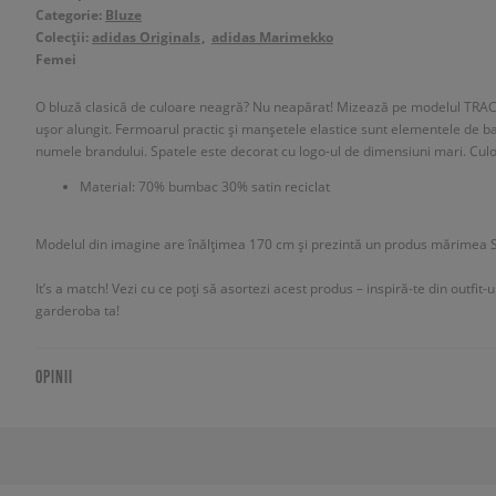
Categorie:
Bluze
Colecții:
adidas Originals
adidas Marimekko
Femei
O bluză clasică de culoare neagră? Nu neapărat! Mizează pe modelul TRACK
ușor alungit. Fermoarul practic și manșetele elastice sunt elementele de b
numele brandului. Spatele este decorat cu logo-ul de dimensiuni mari. Cul
Material: 70% bumbac 30% satin reciclat
Modelul din imagine are înălțimea 170 cm și prezintă un produs mărimea S
It’s a match! Vezi cu ce poți să asortezi acest produs – inspiră-te din outfit-
garderoba ta!
OPINII