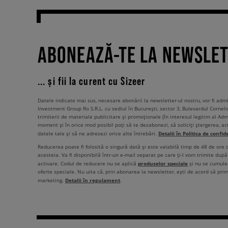
ABONEAZĂ-TE LA NEWSLE
... și fii la curent cu Sizeer
Datele indicate mai sus, necesare abonării la newsletter-ul nostru, vor fi ad
Investment Group Ro S.R.L. cu sediul în București, sector 3, Bulevardul Corneli
trimiterii de materiale publicitare și promoționale (în interesul legitim al Admi
moment și în orice mod posibil poți să te dezabonezi, să soliciți ștergerea, ac
Detalii în Politica de confid
datele tale și să ne adresezi orice alte întrebări.
Reducerea poate fi folosită o singură dată și este valabilă timp de 48 de ore
acesteia. Va fi disponibilă într-un e-mail separat pe care ți-l vom trimite după 
produselor speciale
activare. Codul de reducere nu se aplică
și nu se cumulea
oferte speciale. Nu uita că, prin abonarea la newsletter, ești de acord să pri
Detalii în regulament
marketing.
.