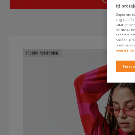
Îți prote
Depunem toate
aleg sunt în
caracter per
pe site-ul n
adaptate nev
oricând setă
produse adap
noastră de 
PRODUS INDISPONIBIL
Person