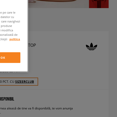
e pe care le
 datelor cu
n care navighezi
e produse
ți modifica
rsonalizată de
citești
politica
 BLUZĂ TRACK TOP
ze
OK
 RON
cu TVA
30 PCT. CU
SIZEERCLUB
ISPONIBIL
ea aleasă de tine va fi disponibilă, te vom anunța
.