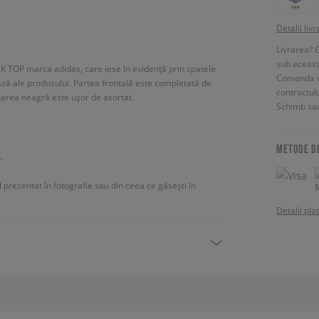
Detalii livr
Livrarea? 
sub aceas
 TOP marca adidas, care iese în evidență prin spatele
Comanda vin
ază ale produsului. Partea frontală este completată de
contractul
oarea neagră este ușor de asortat.
Schimb sau
METODE D
.
ul prezentat în fotografie sau din ceea ce găsești în
Detalii pla