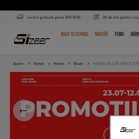
Livrare gratuită peste 400 RON
30 de zile pentru ret
BACK TO SCHOOL
NOUTĂȚI
FEMEI
BĂRB
BACK
NOUTĂȚI
FEMEI
BĂR
TO
SCHOOL
Sizeer
>
Femei
>
Haine
>
Bluze
>
ADIDAS BLUZĂ TRACK TO