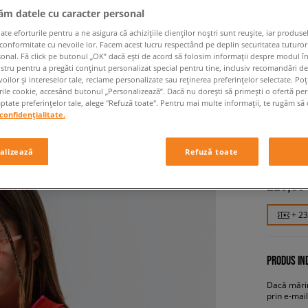
jăm datele cu caracter personal
 eforturile pentru a ne asigura că achizițiile clienților noștri sunt reușite, iar produsel
 conformitate cu nevoile lor. Facem acest lucru respectând pe deplin securitatea tuturor
sonal. Fă click pe butonul „OK” dacă ești de acord să folosim informații despre modul î
ostru pentru a pregăti conținut personalizat special pentru tine, inclusiv recomandări d
oilor și intereselor tale, reclame personalizate sau reținerea preferințelor selectate. Po
rile cookie, accesând butonul „Personalizează”. Dacă nu dorești să primești o ofertă pe
tate preferințelor tale, alege "Refuză toate". Pentru mai multe informații, te rugăm să 
confidențialitate.
ADIDAS
femei, blu
alizează
Refuză toate
229,99
+ 2
PRODUS IND
Dacă mărim
prin e-mail