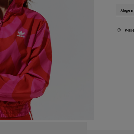
Alege 
VERIF