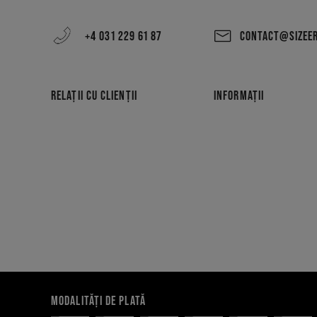
+4 031 229 61 87
CONTACT@SIZEE
RELAȚII CU CLIENȚII
INFORMAȚII
MODALITĂȚI DE PLATĂ