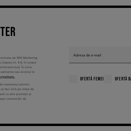
TTER
Adresa de e-mail
ministrate de MIG Marketing
u Coposu nr. 6-8, în scopul
nistratorului). În orice
tualizarea sau accesul la
ențialitate.
OFERTĂ FEMEI
OFERTĂ B
 din momentul primirii
ce faci click pe linkul de
ză cu alte promoții și
mești comunicări de