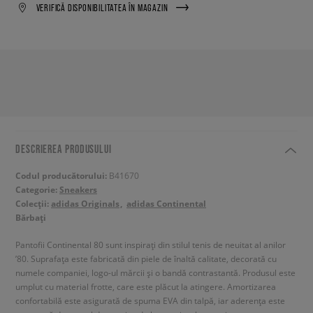
VERIFICĂ DISPONIBILITATEA ÎN MAGAZIN
DESCRIEREA PRODUSULUI
Codul producătorului:
B41670
Categorie:
Sneakers
Colecții:
adidas Originals
adidas Continental
Bărbați
Pantofii Continental 80 sunt inspirați din stilul tenis de neuitat al anilor
’80. Suprafața este fabricată din piele de înaltă calitate, decorată cu
numele companiei, logo-ul mărcii și o bandă contrastantă. Produsul este
umplut cu material frotte, care este plăcut la atingere. Amortizarea
confortabilă este asigurată de spuma EVA din talpă, iar aderența este