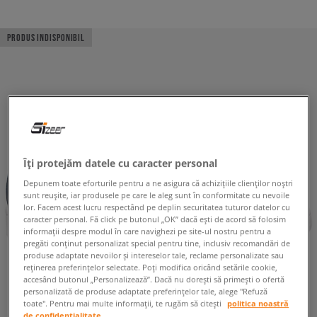
PRODUS INDISPONIBIL
Îți protejăm datele cu caracter personal
Depunem toate eforturile pentru a ne asigura că achizițiile clienților noștri
sunt reușite, iar produsele pe care le aleg sunt în conformitate cu nevoile
lor. Facem acest lucru respectând pe deplin securitatea tuturor datelor cu
caracter personal. Fă click pe butonul „OK” dacă ești de acord să folosim
informații despre modul în care navighezi pe site-ul nostru pentru a
pregăti conținut personalizat special pentru tine, inclusiv recomandări de
produse adaptate nevoilor și intereselor tale, reclame personalizate sau
reținerea preferințelor selectate. Poți modifica oricând setările cookie,
accesând butonul „Personalizează”. Dacă nu dorești să primești o ofertă
personalizată de produse adaptate preferințelor tale, alege "Refuză
toate". Pentru mai multe informații, te rugăm să citești
politica noastră
de confidențialitate.