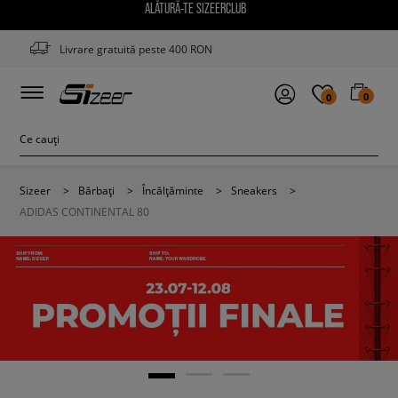
ALĂTURĂ-TE SIZEERCLUB
Livrare gratuită peste 400 RON
0
0
Sizeer
>
Bărbați
>
Încălțăminte
>
Sneakers
>
ADIDAS CONTINENTAL 80