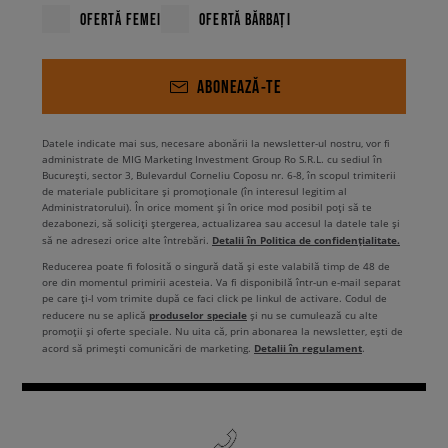
OFERTĂ FEMEI
OFERTĂ BĂRBAȚI
ABONEAZĂ-TE
Datele indicate mai sus, necesare abonării la newsletter-ul nostru, vor fi
administrate de MIG Marketing Investment Group Ro S.R.L. cu sediul în
București, sector 3, Bulevardul Corneliu Coposu nr. 6-8, în scopul trimiterii
de materiale publicitare și promoționale (în interesul legitim al
Administratorului). În orice moment și în orice mod posibil poți să te
dezabonezi, să soliciți ștergerea, actualizarea sau accesul la datele tale și
Detalii în Politica de confidențialitate.
să ne adresezi orice alte întrebări.
Reducerea poate fi folosită o singură dată și este valabilă timp de 48 de
ore din momentul primirii acesteia. Va fi disponibilă într-un e-mail separat
pe care ți-l vom trimite după ce faci click pe linkul de activare. Codul de
produselor speciale
reducere nu se aplică
și nu se cumulează cu alte
promoții și oferte speciale. Nu uita că, prin abonarea la newsletter, ești de
Detalii în regulament
acord să primești comunicări de marketing.
.