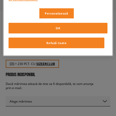
Personalizează
OK
ADIDAS CONTINENTAL 80
bărbați, sneakers
Refuză toate
229,99 RON
cu TVA
+ 230 PCT. CU
SIZEERCLUB
PRODUS INDISPONIBIL
Dacă mărimea aleasă de tine va fi disponibilă, te vom anunța
prin e-mail.
Alege mărimea