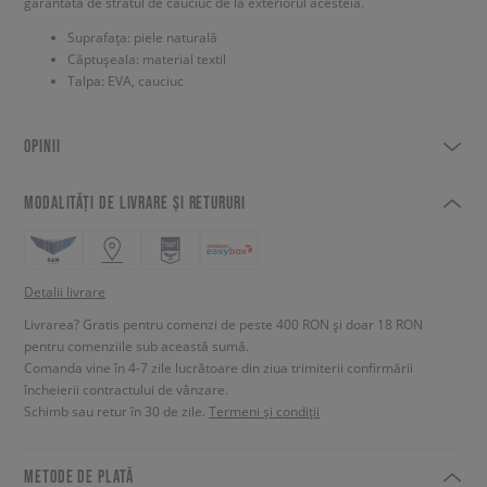
garantată de stratul de cauciuc de la exteriorul acesteia.
Suprafața: piele naturală
Căptușeala: material textil
Talpa: EVA, cauciuc
OPINII
MODALITĂȚI DE LIVRARE ȘI RETURURI
Detalii livrare
Livrarea? Gratis pentru comenzi de peste 400 RON și doar 18 RON
pentru comenziile sub această sumă.
Comanda vine în 4-7 zile lucrătoare din ziua trimiterii confirmării
încheierii contractului de vânzare.
Schimb sau retur în 30 de zile.
Termeni și condiții
METODE DE PLATĂ