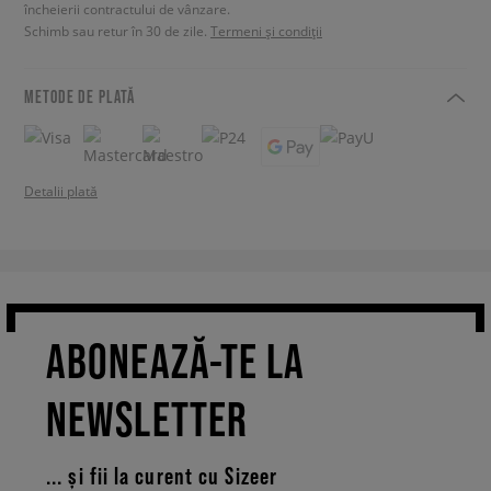
încheierii contractului de vânzare.
Schimb sau retur în 30 de zile.
Termeni și condiții
METODE DE PLATĂ
Detalii plată
ABONEAZĂ-TE LA
NEWSLETTER
... și fii la curent cu Sizeer