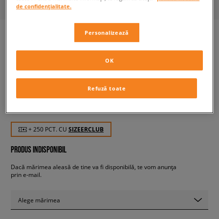
de confidențialitate.
Personalizează
ADIDAS CONTINENTAL 80
OK
STRIPES
bărbați, sneakers
Refuză toate
249,99 RON
cu TVA
+ 250 PCT. CU
SIZEERCLUB
PRODUS INDISPONIBIL
Dacă mărimea aleasă de tine va fi disponibilă, te vom anunța
prin e-mail.
Alege mărimea