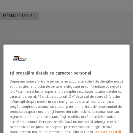
PRODUS INDISPONIBIL
Îți protejăm datele cu caracter personal
Depunem toate eforturile pentru a ne asigura că achizițiile clienților noștri
sunt reușite, iar produsele pe care le aleg sunt în conformitate cu nevoile
lor. Facem acest lucru respectând pe deplin securitatea tuturor datelor cu
caracter personal. Fă click pe butonul „OK” dacă ești de acord să folosim
informații despre modul în care navighezi pe site-ul nostru pentru a
pregăti conținut personalizat special pentru tine, inclusiv recomandări de
produse adaptate nevoilor și intereselor tale, reclame personalizate sau
reținerea preferințelor selectate. Poți modifica oricând setările cookie,
accesând butonul „Personalizează”. Dacă nu dorești să primești o ofertă
personalizată de produse adaptate preferințelor tale, alege "Refuză
toate". Pentru mai multe informații, te rugăm să citești
politica noastră