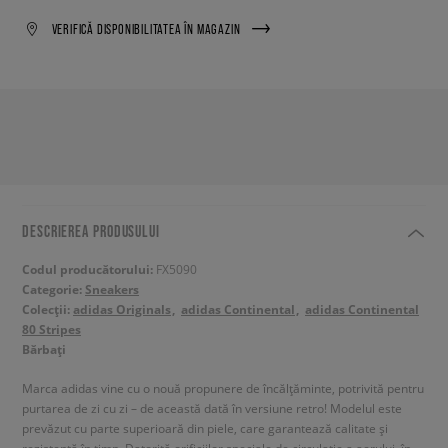
VERIFICĂ DISPONIBILITATEA ÎN MAGAZIN
DESCRIEREA PRODUSULUI
Codul producătorului:
FX5090
Categorie:
Sneakers
Colecții:
adidas Originals
adidas Continental
adidas Continental
80 Stripes
Bărbați
Marca adidas vine cu o nouă propunere de încălțăminte, potrivită pentru
purtarea de zi cu zi – de această dată în versiune retro! Modelul este
prevăzut cu parte superioară din piele, care garantează calitate și