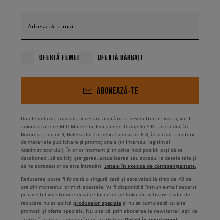
Adresa de e-mail
OFERTĂ FEMEI
OFERTĂ BĂRBAȚI
ABONEAZĂ-TE
Datele indicate mai sus, necesare abonării la newsletter-ul nostru, vor fi
administrate de MIG Marketing Investment Group Ro S.R.L. cu sediul în
București, sector 3, Bulevardul Corneliu Coposu nr. 6-8, în scopul trimiterii
de materiale publicitare și promoționale (în interesul legitim al
Administratorului). În orice moment și în orice mod posibil poți să te
dezabonezi, să soliciți ștergerea, actualizarea sau accesul la datele tale și
Detalii în Politica de confidențialitate.
să ne adresezi orice alte întrebări.
Reducerea poate fi folosită o singură dată și este valabilă timp de 48 de
ore din momentul primirii acesteia. Va fi disponibilă într-un e-mail separat
pe care ți-l vom trimite după ce faci click pe linkul de activare. Codul de
produselor speciale
reducere nu se aplică
și nu se cumulează cu alte
promoții și oferte speciale. Nu uita că, prin abonarea la newsletter, ești de
Detalii în regulament
acord să primești comunicări de marketing.
.