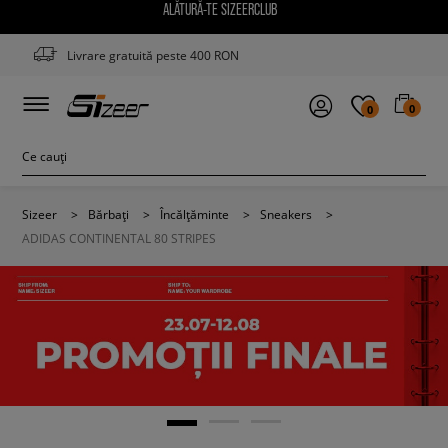
ALĂTURĂ-TE SIZEERCLUB
Livrare gratuită peste 400 RON
0
0
Sizeer
>
Bărbați
>
Încălțăminte
>
Sneakers
>
ADIDAS CONTINENTAL 80 STRIPES