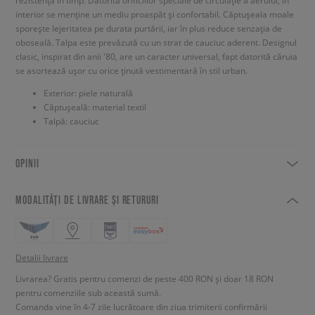
rezistență în timp. Datorită orificiilor speciale de circulație a aerului, în
interior se menține un mediu proaspăt și confortabil. Căptușeala moale
sporește lejeritatea pe durata purtării, iar în plus reduce senzația de
oboseală. Talpa este prevăzută cu un strat de cauciuc aderent. Designul
clasic, inspirat din anii '80, are un caracter universal, fapt datorită căruia
se asortează ușor cu orice ținută vestimentară în stil urban.
Exterior: piele naturală
Căptușeală: material textil
Talpă: cauciuc
OPINII
MODALITĂȚI DE LIVRARE ȘI RETURURI
Detalii livrare
Livrarea? Gratis pentru comenzi de peste 400 RON și doar 18 RON
pentru comenziile sub această sumă.
Comanda vine în 4-7 zile lucrătoare din ziua trimiterii confirmării