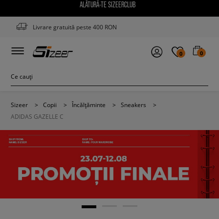
ALĂTURĂ-TE SIZEERCLUB
Livrare gratuită peste 400 RON
0
0
Sizeer
>
Copii
>
Încălțăminte
>
Sneakers
>
ADIDAS GAZELLE C