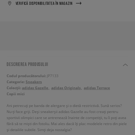
VERIFICĂ DISPONIBILITATEA ÎN MAGAZIN
DESCRIEREA PRODUSULUI
Codul producătorului:
JP7133
Categorie:
Sneakers
Colecții:
adidas Gazelle
adidas Originals
adidas Terrace
Copii mici
Ani petrecuți pe banda de alergare și o dietă restrictivă. Sună serios?
Nu-ți face griji. Deși sneakerșii adidas Gazelle au fost creați pentru
sportivii olimpici care se antrenează înainte de competiții, tu îi poți avea
fără să te miști din fotoliu. Mai ales dacă îți plac modelele retro din piele
și detaliile subtile. Simți deja nostalgia?