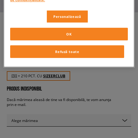
Personalizează
OK
ADIDAS GAZELLE C
copii, sneakers
Refuză toate
209,99 RON
cu TVA
+ 210 PCT. CU
SIZEERCLUB
PRODUS INDISPONIBIL
Dacă mărimea aleasă de tine va fi disponibilă, te vom anunța
prin e-mail.
Alege mărimea