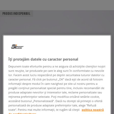
PRODUS INDISPONIBIL
Îți protejăm datele cu caracter personal
Depunem toate eforturile pentru a ne asigura că achizițiile clienților noștri
sunt reușite, iar produsele pe care le aleg sunt în conformitate cu nevoile
lor. Facem acest lucru respectând pe deplin securitatea tuturor datelor cu
caracter personal. Fă click pe butonul „OK” dacă ești de acord să folosim
informații despre modul în care navighezi pe site-ul nostru pentru a
pregăti conținut personalizat special pentru tine, inclusiv recomandări de
produse adaptate nevoilor și intereselor tale, reclame personalizate sau
reținerea preferințelor selectate. Poți modifica oricând setările cookie,
accesând butonul „Personalizează”. Dacă nu dorești să primești o ofertă
personalizată de produse adaptate preferințelor tale, alege "Refuză
toate". Pentru mai multe informații, te rugăm să citești
politica noastră
de confidențialitate.