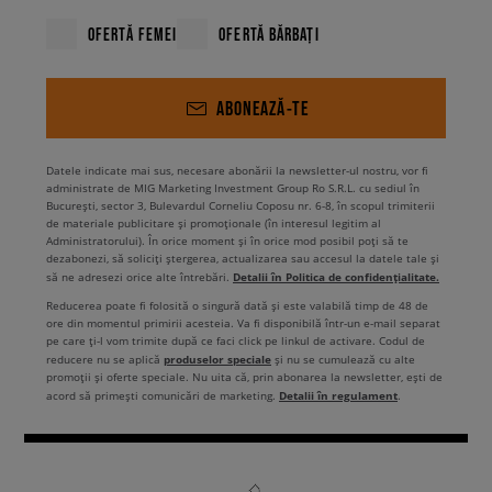
OFERTĂ FEMEI
OFERTĂ BĂRBAȚI
ABONEAZĂ-TE
Datele indicate mai sus, necesare abonării la newsletter-ul nostru, vor fi
administrate de MIG Marketing Investment Group Ro S.R.L. cu sediul în
București, sector 3, Bulevardul Corneliu Coposu nr. 6-8, în scopul trimiterii
de materiale publicitare și promoționale (în interesul legitim al
Administratorului). În orice moment și în orice mod posibil poți să te
dezabonezi, să soliciți ștergerea, actualizarea sau accesul la datele tale și
Detalii în Politica de confidențialitate.
să ne adresezi orice alte întrebări.
Reducerea poate fi folosită o singură dată și este valabilă timp de 48 de
ore din momentul primirii acesteia. Va fi disponibilă într-un e-mail separat
pe care ți-l vom trimite după ce faci click pe linkul de activare. Codul de
produselor speciale
reducere nu se aplică
și nu se cumulează cu alte
promoții și oferte speciale. Nu uita că, prin abonarea la newsletter, ești de
Detalii în regulament
acord să primești comunicări de marketing.
.