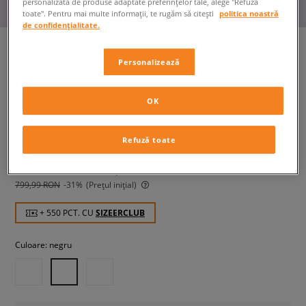
personalizată de produse adaptate preferințelor tale, alege "Refuză
toate". Pentru mai multe informații, te rugăm să citești
politica noastră
de confidențialitate.
Personalizează
ADIDAS MEGA GHOSTRIDE W
femei, sneakers
OK
549,99 RON
Refuză toate
cu TVA
559,99 RON
-2%
(Cel mai mic preț din ultimele 30 de zile înainte de
reducere)
799,99 RON
-31%
(Prețul inițial)
+ 550 PCT. CU
SIZEERCLUB
Culoare:
negru