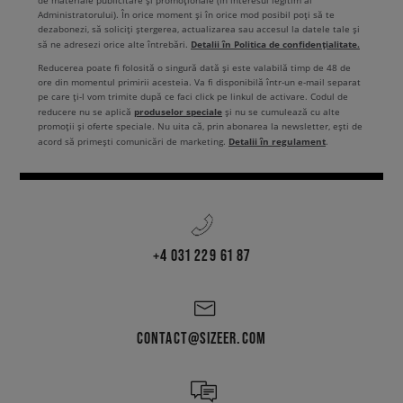
de materiale publicitare și promoționale (în interesul legitim al
Administratorului). În orice moment și în orice mod posibil poți să te
dezabonezi, să soliciți ștergerea, actualizarea sau accesul la datele tale și
Detalii în Politica de confidențialitate.
să ne adresezi orice alte întrebări.
Reducerea poate fi folosită o singură dată și este valabilă timp de 48 de
ore din momentul primirii acesteia. Va fi disponibilă într-un e-mail separat
pe care ți-l vom trimite după ce faci click pe linkul de activare. Codul de
produselor speciale
reducere nu se aplică
și nu se cumulează cu alte
promoții și oferte speciale. Nu uita că, prin abonarea la newsletter, ești de
Detalii în regulament
acord să primești comunicări de marketing.
.
+4 031 229 61 87
CONTACT@SIZEER.COM