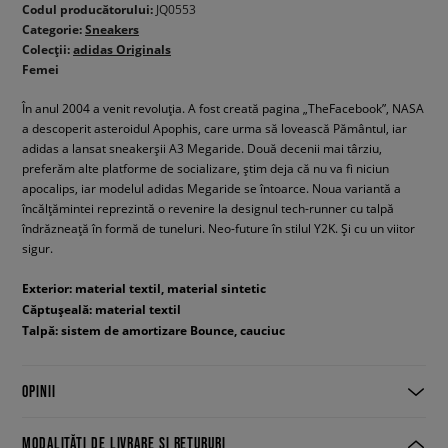
Codul producătorului:
JQ0553
Categorie:
Sneakers
Colecții:
adidas Originals
Femei
În anul 2004 a venit revoluția. A fost creată pagina „TheFacebook”, NASA
a descoperit asteroidul Apophis, care urma să lovească Pământul, iar
adidas a lansat sneakerșii A3 Megaride. Două decenii mai târziu,
preferăm alte platforme de socializare, știm deja că nu va fi niciun
apocalips, iar modelul adidas Megaride se întoarce. Noua variantă a
încălțămintei reprezintă o revenire la designul tech-runner cu talpă
îndrăzneață în formă de tuneluri. Neo-future în stilul Y2K. Și cu un viitor
sigur.
Exterior: material textil, material sintetic
Căptușeală: material textil
Talpă: sistem de amortizare Bounce, cauciuc
OPINII
MODALITĂȚI DE LIVRARE ȘI RETURURI