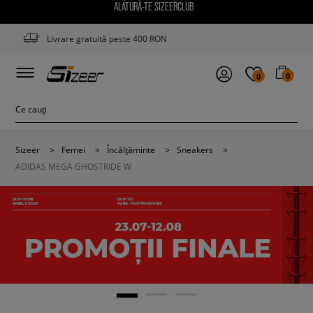
ALĂTURĂ-TE SIZEERCLUB
Livrare gratuită peste 400 RON
0
0
Sizeer
>
Femei
>
Încălțăminte
>
Sneakers
>
ADIDAS MEGA GHOSTRIDE W