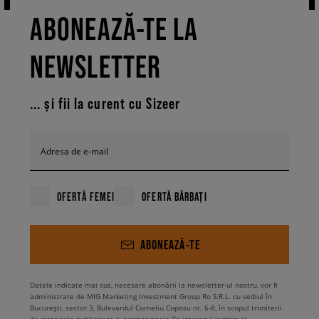
ABONEAZĂ-TE LA
NEWSLETTER
... și fii la curent cu Sizeer
Adresa de e-mail
OFERTĂ FEMEI
OFERTĂ BĂRBAȚI
ABONEAZĂ-TE
Datele indicate mai sus, necesare abonării la newsletter-ul nostru, vor fi
administrate de MIG Marketing Investment Group Ro S.R.L. cu sediul în
București, sector 3, Bulevardul Corneliu Coposu nr. 6-8, în scopul trimiterii