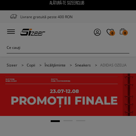
ALĂTURĂ-TE SIZEERCLUB
Livrare gratuită peste 400 RON
0
0
Sizeer
>
Copii
>
Încălțăminte
>
Sneakers
>
ADIDAS OZELIA