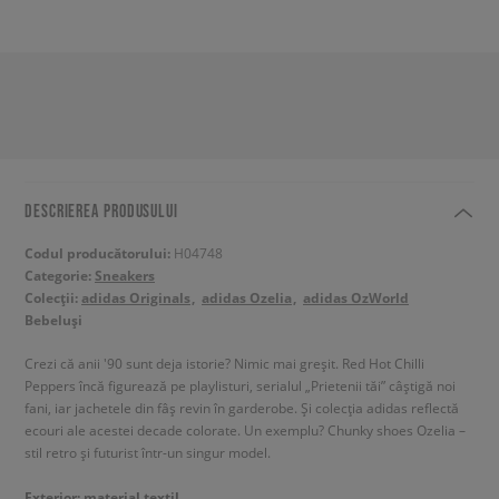
DESCRIEREA PRODUSULUI
Codul producătorului:
H04748
Categorie:
Sneakers
Colecții:
adidas Originals
adidas Ozelia
adidas OzWorld
Bebeluși
Crezi că anii '90 sunt deja istorie? Nimic mai greșit. Red Hot Chilli
Peppers încă figurează pe playlisturi, serialul „Prietenii tăi” câștigă noi
fani, iar jachetele din fâș revin în garderobe. Și colecția adidas reflectă
ecouri ale acestei decade colorate. Un exemplu? Chunky shoes Ozelia –
stil retro și futurist într-un singur model.
Exterior: material textil