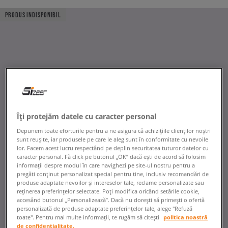
PRODUS INDISPONIBIL
Îți protejăm datele cu caracter personal
Depunem toate eforturile pentru a ne asigura că achizițiile clienților noștri
sunt reușite, iar produsele pe care le aleg sunt în conformitate cu nevoile
lor. Facem acest lucru respectând pe deplin securitatea tuturor datelor cu
caracter personal. Fă click pe butonul „OK” dacă ești de acord să folosim
informații despre modul în care navighezi pe site-ul nostru pentru a
pregăti conținut personalizat special pentru tine, inclusiv recomandări de
produse adaptate nevoilor și intereselor tale, reclame personalizate sau
reținerea preferințelor selectate. Poți modifica oricând setările cookie,
accesând butonul „Personalizează”. Dacă nu dorești să primești o ofertă
personalizată de produse adaptate preferințelor tale, alege "Refuză
toate". Pentru mai multe informații, te rugăm să citești
politica noastră
de confidențialitate.