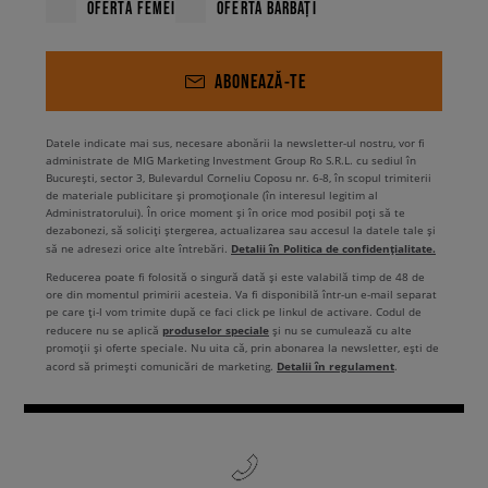
OFERTĂ FEMEI
OFERTĂ BĂRBAȚI
ABONEAZĂ-TE
Datele indicate mai sus, necesare abonării la newsletter-ul nostru, vor fi
administrate de MIG Marketing Investment Group Ro S.R.L. cu sediul în
București, sector 3, Bulevardul Corneliu Coposu nr. 6-8, în scopul trimiterii
de materiale publicitare și promoționale (în interesul legitim al
Administratorului). În orice moment și în orice mod posibil poți să te
dezabonezi, să soliciți ștergerea, actualizarea sau accesul la datele tale și
Detalii în Politica de confidențialitate.
să ne adresezi orice alte întrebări.
Reducerea poate fi folosită o singură dată și este valabilă timp de 48 de
ore din momentul primirii acesteia. Va fi disponibilă într-un e-mail separat
pe care ți-l vom trimite după ce faci click pe linkul de activare. Codul de
produselor speciale
reducere nu se aplică
și nu se cumulează cu alte
promoții și oferte speciale. Nu uita că, prin abonarea la newsletter, ești de
Detalii în regulament
acord să primești comunicări de marketing.
.