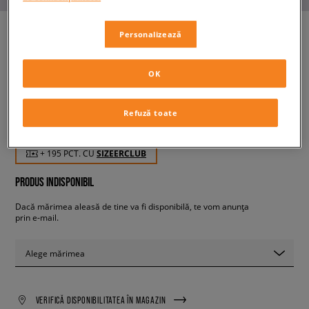
Personalizează
ADIDAS OZELIA
OK
copii, sneakers
Refuză toate
194,99 RON
cu TVA
+ 195 PCT. CU
SIZEERCLUB
PRODUS INDISPONIBIL
Dacă mărimea aleasă de tine va fi disponibilă, te vom anunța
prin e-mail.
Alege mărimea
VERIFICĂ DISPONIBILITATEA ÎN MAGAZIN