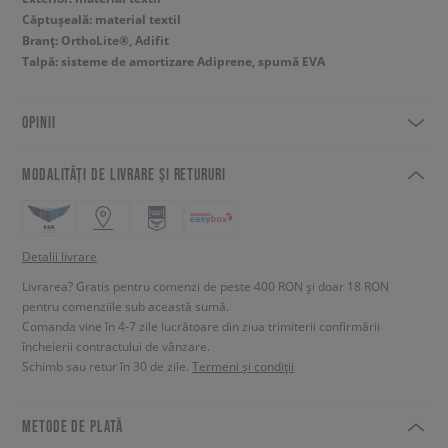
Căptușeală: material textil
Branț: OrthoLite®, Adifit
Talpă: sisteme de amortizare Adiprene, spumă EVA
OPINII
MODALITĂȚI DE LIVRARE ȘI RETURURI
Detalii livrare
Livrarea? Gratis pentru comenzi de peste 400 RON și doar 18 RON
pentru comenziile sub această sumă.
Comanda vine în 4-7 zile lucrătoare din ziua trimiterii confirmării
încheierii contractului de vânzare.
Schimb sau retur în 30 de zile.
Termeni și condiții
METODE DE PLATĂ